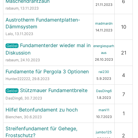
Maschendrahtzaun
6
21.11.2023
rabaum
, 13.11.2023
Austrotherm Fundamentplatten-
madmardn
Dämmsystem
10
14.11.2023
Lalo
, 13.11.2023
Fundamenterder wieder mal in
Gelöst
energiesparh
Diskussion
21
aus
26.10.2023
rabaum
, 24.10.2023
Fundamente für Pergola 3 Optionen
rai230
4
Hunter222222
, 29.8.2023
5.9.2023
Stützmauer Fundamentbreite
Gelöst
DasDing6
7
1.8.2023
DasDing6
, 30.7.2023
Hilfe! Betonfundament zu hoch
mani11
1
Bienchen
, 30.6.2023
10.7.2023
Streifenfundament für Gehege,
jumbo125
Frostschutz?
2