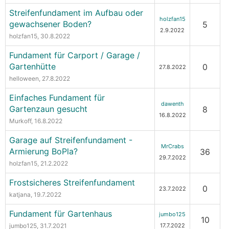
Streifenfundament im Aufbau oder
holzfan15
gewachsener Boden?
5
2.9.2022
holzfan15
, 30.8.2022
Fundament für Carport / Garage /
Gartenhütte
0
27.8.2022
helloween
, 27.8.2022
Einfaches Fundament für
dawenth
Gartenzaun gesucht
8
16.8.2022
Murkoff
, 16.8.2022
Garage auf Streifenfundament -
MrCrabs
Armierung BoPla?
36
29.7.2022
holzfan15
, 21.2.2022
Frostsicheres Streifenfundament
0
23.7.2022
katjana
, 19.7.2022
Fundament für Gartenhaus
jumbo125
10
jumbo125
, 31.7.2021
17.7.2022