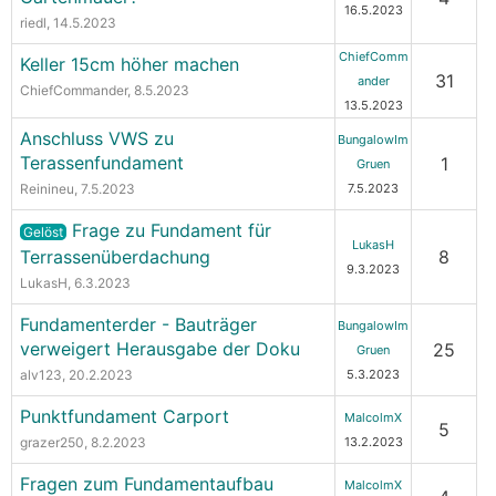
16.5.2023
riedl
, 14.5.2023
ChiefComm
Keller 15cm höher machen
31
ander
ChiefCommander
, 8.5.2023
13.5.2023
Anschluss VWS zu
BungalowIm
Terassenfundament
1
Gruen
Reinineu
, 7.5.2023
7.5.2023
Frage zu Fundament für
Gelöst
LukasH
Terrassenüberdachung
8
9.3.2023
LukasH
, 6.3.2023
Fundamenterder - Bauträger
BungalowIm
verweigert Herausgabe der Doku
25
Gruen
alv123
, 20.2.2023
5.3.2023
Punktfundament Carport
MalcolmX
5
grazer250
, 8.2.2023
13.2.2023
Fragen zum Fundamentaufbau
MalcolmX