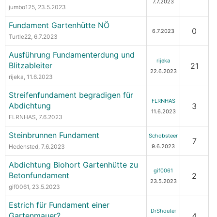
7.7.2023
jumbo125
, 23.5.2023
Fundament Gartenhütte NÖ
0
6.7.2023
Turtle22
, 6.7.2023
Ausführung Fundamenterdung und
rijeka
Blitzableiter
21
22.6.2023
rijeka
, 11.6.2023
Streifenfundament begradigen für
FLRNHAS
Abdichtung
3
11.6.2023
FLRNHAS
, 7.6.2023
Steinbrunnen Fundament
Schobsteer
7
Hedensted
, 7.6.2023
9.6.2023
Abdichtung Biohort Gartenhütte zu
gif0061
Betonfundament
2
23.5.2023
gif0061
, 23.5.2023
Estrich für Fundament einer
DrShouter
Gartenmauer?
4