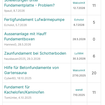
Soleleitungen unter
MalcolmX
Fundamentplatte - Problem?
11
12.7.2026
llpauli
, 8.7.2026
Fertigfundament Lufwärmepumpe
Echolot
5
Echolot
, 5.7.2026
6.7.2026
Aussenanlage mit Hauff
Fundamentboxen
0
28.5.2026
HannesG
, 28.5.2026
Zaunfundament bei Schotterboden
Lu1994
6
hausbauen2025
, 29.3.2026
30.3.2026
Hilfe für Betonfundamente von
MalcolmX
Gartensauna
20
27.10.2025
Cyber83
, 18.10.2025
Fundament für
wendl
Kachelofen/Kaminofen
11
7.10.2025
TomUnter
, 4.10.2025