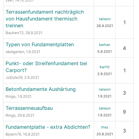
zeki
, 14.10.2021
Terrassenfundament nachträglich
von Hausfundament thermisch
taliesin
1
trennen
28.9.2021
Bauherr72
, 28.9.2021
Typen von Fundamentplatten
berhan
4
obstgarten
, 1.9.2021
5.9.2021
Punkt- oder Streifenfundament bei
Karl10
Carport?
1
2.9.2021
JoDole29
, 2.9.2021
Betonfundamente Aushärtung
taliesin
3
Ringo
, 1.9.2021
1.9.2021
Terrassenneuaufbau
taliesin
9
Ringo
, 29.8.2021
1.9.2021
Fundamentplatte - extra Abdichten?
thez
3
Bjoern76
, 16.8.2021
20.8.2021