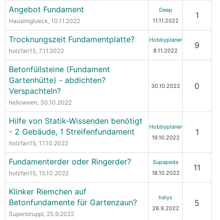
Angebot Fundament
Deep
1
Hausimglueck
, 10.11.2022
11.11.2022
Trocknungszeit Fundamentplatte?
Hobbyplaner
9
holzfan15
, 7.11.2022
8.11.2022
Betonfüllsteine (Fundament
Gartenhütte) - abdichten?
0
30.10.2022
Verspachteln?
helloween
, 30.10.2022
Hilfe von Statik-Wissenden benötigt
Hobbyplaner
- 2 Gebäude, 1 Streifenfundament
1
19.10.2022
holzfan15
, 17.10.2022
Fundamenterder oder Ringerder?
Supapeda
11
holzfan15
, 15.10.2022
18.10.2022
Klinker Riemchen auf
helyx
Betonfundamente für Gartenzaun?
5
26.9.2022
Superstruppi
, 25.9.2022