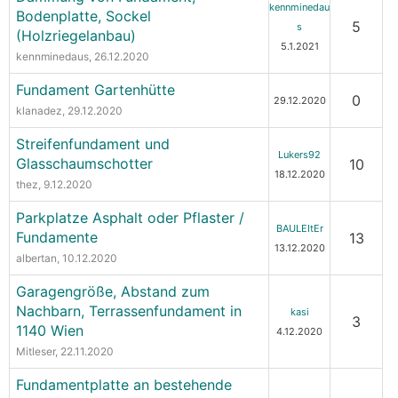
kennminedau
Bodenplatte, Sockel
5
s
(Holzriegelanbau)
5.1.2021
kennminedaus
, 26.12.2020
Fundament Gartenhütte
0
29.12.2020
klanadez
, 29.12.2020
Streifenfundament und
Lukers92
Glasschaumschotter
10
18.12.2020
thez
, 9.12.2020
Parkplatze Asphalt oder Pflaster /
BAULEItEr
Fundamente
13
13.12.2020
albertan
, 10.12.2020
Garagengröße, Abstand zum
Nachbarn, Terrassenfundament in
kasi
3
1140 Wien
4.12.2020
Mitleser
, 22.11.2020
Fundamentplatte an bestehende