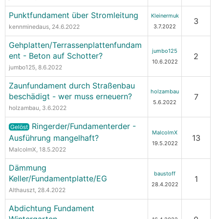
Punktfundament über Stromleitung
Kleinermuk
3
kennminedaus
, 24.6.2022
3.7.2022
Gehplatten/Terrassenplattenfundam
jumbo125
ent - Beton auf Schotter?
2
10.6.2022
jumbo125
, 8.6.2022
Zaunfundament durch Straßenbau
holzambau
beschädigt - wer muss erneuern?
7
5.6.2022
holzambau
, 3.6.2022
Ringerder/Fundamenterder -
Gelöst
MalcolmX
Ausführung mangelhaft?
13
19.5.2022
MalcolmX
, 18.5.2022
Dämmung
baustoff
Keller/Fundamentplatte/EG
1
28.4.2022
Althauszt
, 28.4.2022
Abdichtung Fundament