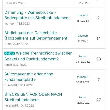
4
Herm
, 8.2.2023
9.2.2023
Dämmung - Wärmebrücke -
manuon
Bodenplatte mit Streifenfundament
2
18.1.2023
manuon
, 18.1.2023
Abdichtung der Gartenhütte
bautech
(Holzbalken) auf Betonfundament
14
1.1.2023
Gimp
, 27.12.2022
Welche Trennschicht zwischen
Gelöst
tomsl
Sockel und Punktfundament?
23
31.12.2022
tomsl
, 5.12.2022
Stützmauer mit oder ohne
truman81
Fundamentplatte
7
16.11.2022
truman81
, 16.11.2022
STECKEISEN VOR ODER NACH
tomsl
Streifenfundament
27
12.11.2022
holzfan15
, 10.11.2022