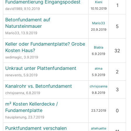
Fundamentierung Eingangspodest
Kieni
1
david1989
, 9.10.2019
10.10.2019
Betonfundament auf
Mario33
Natursteinmauer
5
20.9.2019
Mario33
, 13.9.2019
Keller oder Fundamentplatte? Grobe
Blabla
Kosten Haus?
32
6.9.2019
sedimagic
, 3.9.2019
Unkraut unter Plattenfundament
atma
2
renevents
, 5.9.2019
5.9.2019
Kanalrohr vs. Betonfundament
chrisjoanna
3
chrisjoanna
, 6.8.2019
9.8.2019
m² Kosten Kellerdecke /
Fundamentplatte
0
23.7.2019
hausplanung
, 23.7.2019
Punktfundament verschalen
altehuette