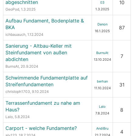
abgeschnitten
10
03
GeoPod
, 1.3.2025
1.3.2025
Aufbau Fundament, Bodenplatte &
Denon
BKA
87
16.1.2025
ichbauauch
, 1.12.2024
Sanierung - Altbau-Keller mit
Steinfundament von außen
BurnsAt
7
abdichten
13.10.2024
BurnsAt
, 20.9.2024
Schwimmende Fundamentplatte auf
berhan
Streifenfundamenten
31
11.10.2024
christoph1703
, 9.10.2024
Terrassenfundament zu nahe am
Lalo
Haus?
8
7.8.2024
Lalo
, 5.8.2024
Carport - welche Fundamente?
AndiBru
4
alv123
, 18.7.2024
21.7.2024