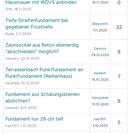
Hausmauer mit WDVS anbinden
0
18.11.2020
Gifti
, 18.11.2020
Tiefe Streifenfundament bei
MalcolmX
gegebener Frosttiefe
32
7.11.2020
Bube
, 5.11.2020
Zaunsockel aus Beton ebenerdig
2woozy
"abschneiden" möglich?
8
28.10.2020
2woozy
, 23.10.2020
Terrassendach Punktfundament an
bautech
Punktfundament (Reihenhaus)
7
15.10.2020
baufried
, 10.10.2020
Fundament aus Schalungssteinen
heislplaner
abdichten?
6
10.10.2020
haensel
, 9.10.2020
Fundament nur 28 cm tief
karl1911
5
karl1911
, 1.10.2020
3.10.2020