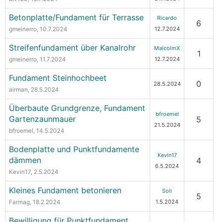
Betonplatte/Fundament für Terrasse
Ricardo
6
gmeinerro
, 10.7.2024
12.7.2024
Streifenfundament über Kanalrohr
MalcolmX
1
gmeinerro
, 11.7.2024
12.7.2024
Fundament Steinhochbeet
0
28.5.2024
airman
, 28.5.2024
Überbaute Grundgrenze, Fundament
bfroemel
Gartenzaunmauer
5
21.5.2024
bfroemel
, 14.5.2024
Bodenplatte und Punktfundamente
Kevin17
dämmen
4
6.5.2024
Kevin17
, 2.5.2024
Kleines Fundament betonieren
Soli
5
Farmag
, 18.2.2024
1.5.2024
Bewilligung für Punktfundament