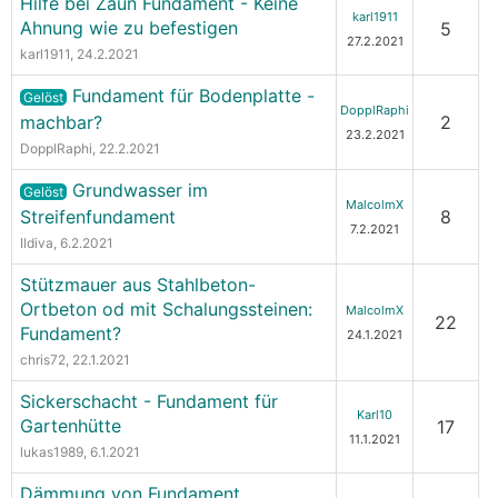
Hilfe bei Zaun Fundament - Keine
karl1911
Ahnung wie zu befestigen
5
27.2.2021
karl1911
, 24.2.2021
Fundament für Bodenplatte -
Gelöst
DopplRaphi
machbar?
2
23.2.2021
DopplRaphi
, 22.2.2021
Grundwasser im
Gelöst
MalcolmX
Streifenfundament
8
7.2.2021
Ildiva
, 6.2.2021
Stützmauer aus Stahlbeton-
Ortbeton od mit Schalungssteinen:
MalcolmX
22
Fundament?
24.1.2021
chris72
, 22.1.2021
Sickerschacht - Fundament für
Karl10
Gartenhütte
17
11.1.2021
lukas1989
, 6.1.2021
Dämmung von Fundament,