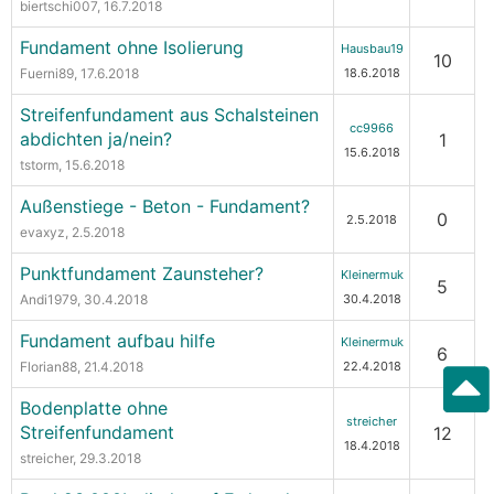
biertschi007
, 16.7.2018
Fundament ohne Isolierung
Hausbau19
10
Fuerni89
, 17.6.2018
18.6.2018
Streifenfundament aus Schalsteinen
cc9966
abdichten ja/nein?
1
15.6.2018
tstorm
, 15.6.2018
Außenstiege - Beton - Fundament?
0
2.5.2018
evaxyz
, 2.5.2018
Punktfundament Zaunsteher?
Kleinermuk
5
Andi1979
, 30.4.2018
30.4.2018
Fundament aufbau hilfe
Kleinermuk
6
Florian88
, 21.4.2018
22.4.2018
Bodenplatte ohne
streicher
Streifenfundament
12
18.4.2018
streicher
, 29.3.2018