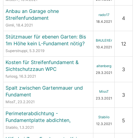
Anbau an Garage ohne
rado17
Streifenfundament
4
18.4.2021
Gimli
, 18.4.2021
Stützmauer für ebenen Garten: Bis
BAULEItEr
1m Höhe kein L-Fundament nötig?
12
10.4.2021
Superstruppi
, 5.3.2019
Kosten für Streifenfundament &
altenberg
Sichtschutzzaun WPC
3
29.3.2021
furiosg
, 16.3.2021
Spalt zwischen Gartenmauer und
MissT
Fundament
3
23.3.2021
MissT
, 23.2.2021
Perimeterabdichtung -
Stabilo
Fundamentplatte abdichten,
5
12.3.2021
Stabilo
, 1.3.2021