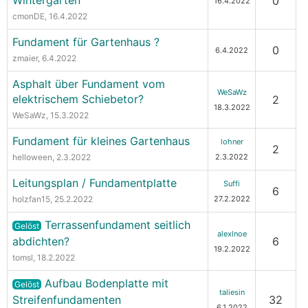
Wintergarten
0
16.4.2022
cmonDE
, 16.4.2022
Fundament für Gartenhaus ?
0
6.4.2022
zmaier
, 6.4.2022
Asphalt über Fundament vom
WeSaWz
elektrischem Schiebetor?
2
18.3.2022
WeSaWz
, 15.3.2022
Fundament für kleines Gartenhaus
lohner
2
helloween
, 2.3.2022
2.3.2022
Leitungsplan / Fundamentplatte
Suffi
6
holzfan15
, 25.2.2022
27.2.2022
Terrassenfundament seitlich
Gelöst
alexlnoe
abdichten?
6
19.2.2022
tomsl
, 18.2.2022
Aufbau Bodenplatte mit
Gelöst
taliesin
Streifenfundamenten
32
6.1.2022