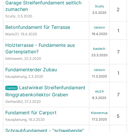
Garage Streifenfundament seitlich
Scully
zumachen
2
3.5.2020
Scully
, 3.5.2020
Betonfundament für Terrasse
taliesin
1
Mario31
, 19.4.2020
19.4.2020
Holzterrasse - Fundamente aus
bautech
Gartenplatten?
7
23.3.2020
helloween
, 22.3.2020
Fundamenterder Zubau
taliesin
1
hausplanung
, 2.3.2020
11.3.2020
Lastwinkel Streifenfundament
Gelöst
elu24
Ringgrabenkollektor Graben
7
8.3.2020
Gerhard52
, 27.2.2020
Fundament für Carport
Kleinermuk
5
hausplanung
, 16.2.2020
17.2.2020
Schraubfundament - "schwebende"