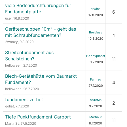
viele Bodendurchführungen für
erwinh
Fundamentplatte
6
17.8.2020
user
, 16.8.2020
Geräteschuppen 10m² - geht das
Breitfuss
mit Schraubfundamenten?
1
10.8.2020
2woozy
, 9.8.2020
Streifenfundament aus
Hobbyplaner
Schalsteinen?
11
31.7.2020
helloween
, 2.7.2020
Blech-Gerätehütte vom Baumarkt -
Farmag
Fundament?
4
27.7.2020
helloween
, 26.7.2020
fundament zu tief
AnTeMa
2
goliat
, 7.7.2020
9.7.2020
Tiefe Punktfundament Carport
MartinSt
11
MartinSt
, 27.5.2020
8.7.2020