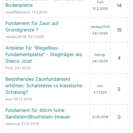
Puitl
Bodenplatte
14
12.2.2020
snueffelstueck
, 11.2.2020
Fundament für Zaun auf
neubau2018
Grundgrenze ?
15
24.1.2020
neubau2018
, 23.1.2020
Anbieter für "Riegelbau-
Fundamentplatte" - Stegträger ala
GeorgL
4
Steico Joist
24.1.2020
Puitl
, 23.1.2020
Bestehendes Zaunfundament
erhöhen: Schalsteine vs klassische
evo
5
Schalung?
2.1.2020
evo
, 30.12.2019
Fundament für 40cm hohe
Sandstein(Bruchstein-)mauer
0
21.10.2019
mackica
, 21.10.2019