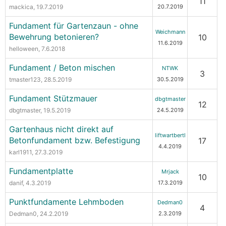
11
mackica
, 19.7.2019
20.7.2019
Fundament für Gartenzaun - ohne
Weichmann
Bewehrung betonieren?
10
11.6.2019
helloween
, 7.6.2018
Fundament / Beton mischen
NTWK
3
tmaster123
, 28.5.2019
30.5.2019
Fundament Stützmauer
dbgtmaster
12
dbgtmaster
, 19.5.2019
24.5.2019
Gartenhaus nicht direkt auf
liftwartbertl
Betonfundament bzw. Befestigung
17
4.4.2019
karl1911
, 27.3.2019
Fundamentplatte
Mrjack
10
danif
, 4.3.2019
17.3.2019
Punktfundamente Lehmboden
Dedman0
4
Dedman0
, 24.2.2019
2.3.2019