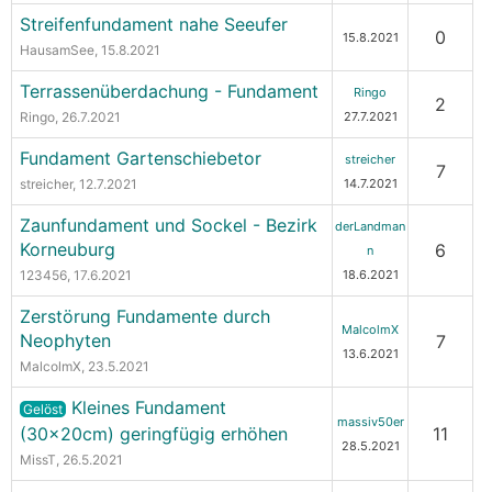
Streifenfundament nahe Seeufer
0
15.8.2021
HausamSee
, 15.8.2021
Terrassenüberdachung - Fundament
Ringo
2
Ringo
, 26.7.2021
27.7.2021
Fundament Gartenschiebetor
streicher
7
streicher
, 12.7.2021
14.7.2021
Zaunfundament und Sockel - Bezirk
derLandman
Korneuburg
6
n
123456
, 17.6.2021
18.6.2021
Zerstörung Fundamente durch
MalcolmX
Neophyten
7
13.6.2021
MalcolmX
, 23.5.2021
Kleines Fundament
Gelöst
massiv50er
(30x20cm) geringfügig erhöhen
11
28.5.2021
MissT
, 26.5.2021