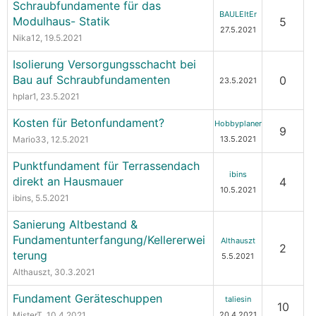
Schraubfundamente für das
BAULEItEr
Modulhaus- Statik
5
27.5.2021
Nika12
, 19.5.2021
Isolierung Versorgungsschacht bei
Bau auf Schraubfundamenten
0
23.5.2021
hplar1
, 23.5.2021
Kosten für Betonfundament?
Hobbyplaner
9
Mario33
, 12.5.2021
13.5.2021
Punktfundament für Terrassendach
ibins
direkt an Hausmauer
4
10.5.2021
ibins
, 5.5.2021
Sanierung Altbestand &
Fundamentunterfangung/Kellererwei
Althauszt
2
terung
5.5.2021
Althauszt
, 30.3.2021
Fundament Geräteschuppen
taliesin
10
MisterT
, 10.4.2021
20.4.2021