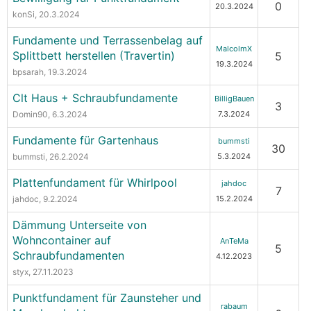
0
20.3.2024
konSi
, 20.3.2024
Fundamente und Terrassenbelag auf
MalcolmX
Splittbett herstellen (Travertin)
5
19.3.2024
bpsarah
, 19.3.2024
Clt Haus + Schraubfundamente
BilligBauen
3
Domin90
, 6.3.2024
7.3.2024
Fundamente für Gartenhaus
bummsti
30
bummsti
, 26.2.2024
5.3.2024
Plattenfundament für Whirlpool
jahdoc
7
jahdoc
, 9.2.2024
15.2.2024
Dämmung Unterseite von
Wohncontainer auf
AnTeMa
5
Schraubfundamenten
4.12.2023
styx
, 27.11.2023
Punktfundament für Zaunsteher und
rabaum