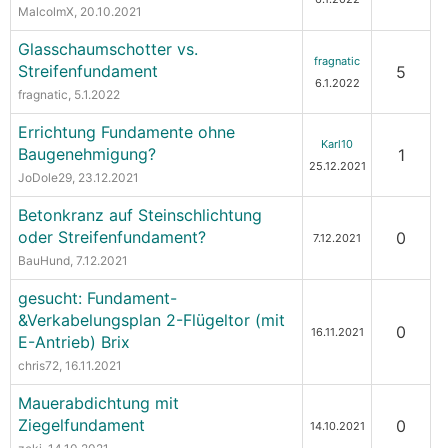
MalcolmX
, 20.10.2021
Glasschaumschotter vs.
fragnatic
Streifenfundament
5
6.1.2022
fragnatic
, 5.1.2022
Errichtung Fundamente ohne
Karl10
Baugenehmigung?
1
25.12.2021
JoDole29
, 23.12.2021
Betonkranz auf Steinschlichtung
oder Streifenfundament?
0
7.12.2021
BauHund
, 7.12.2021
gesucht: Fundament-
&Verkabelungsplan 2-Flügeltor (mit
0
16.11.2021
E-Antrieb) Brix
chris72
, 16.11.2021
Mauerabdichtung mit
Ziegelfundament
0
14.10.2021