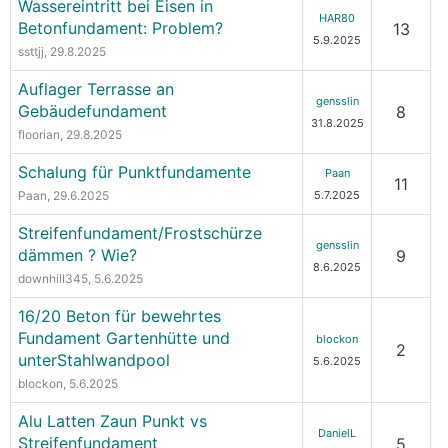
Wassereintritt bei Eisen in
HAR80
Betonfundament: Problem?
13
5.9.2025
ssttjj
, 29.8.2025
Auflager Terrasse an
gensslin
Gebäudefundament
8
31.8.2025
floorian
, 29.8.2025
Schalung für Punktfundamente
Paan
11
Paan
, 29.6.2025
5.7.2025
Streifenfundament/Frostschürze
gensslin
dämmen ? Wie?
9
8.6.2025
downhill345
, 5.6.2025
16/20 Beton für bewehrtes
Fundament Gartenhütte und
blockon
2
unterStahlwandpool
5.6.2025
blockon
, 5.6.2025
Alu Latten Zaun Punkt vs
DanielL
Streifenfundament
5