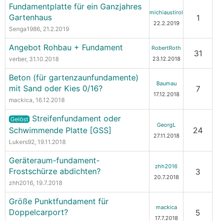
Fundamentplatte für ein Ganzjahres
michiaustirol
Gartenhaus
1
22.2.2019
Senga1986
, 21.2.2019
Angebot Rohbau + Fundament
RobertRoth
31
verber
, 31.10.2018
23.12.2018
Beton (für gartenzaunfundamente)
Baumau
mit Sand oder Kies 0/16?
7
17.12.2018
mackica
, 16.12.2018
Streifenfundament oder
Gelöst
GeorgL
Schwimmende Platte [GSS]
24
27.11.2018
Lukers92
, 19.11.2018
Geräteraum-fundament-
zhh2016
Frostschürze abdichten?
3
20.7.2018
zhh2016
, 19.7.2018
Größe Punktfundament für
mackica
Doppelcarport?
5
17.7.2018