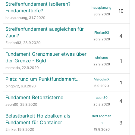
Streifenfundament isolieren?
hausplanung
Fundamenttiefe?
10
30.9.2020
hausplanung
, 31.7.2020
Streifenfundament ausgleichen für
Florian93
Zaun?
4
26.9.2020
Florian93
, 23.9.2020
Fundament Grenzmauer etwas über
chrismo
der Grenze - Bgld
1
22.9.2020
momada
, 22.9.2020
Platz rund um Punktfundament...
MalcolmX
1
bingo72
, 6.9.2020
6.9.2020
Fundament Betonzisterne
aeon80
4
aeon80
, 25.8.2020
25.8.2020
Belastbarkeit Holzbalken als
derLandman
Fundament für Container
3
n
2linke
, 19.8.2020
19.8.2020