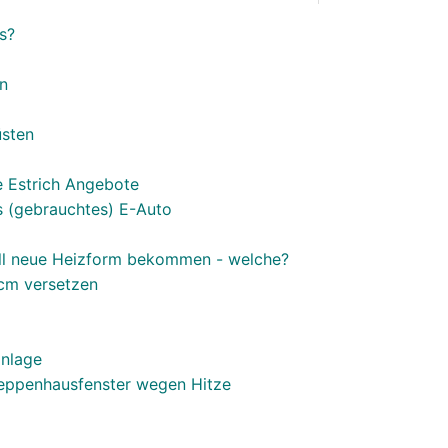
s?
n
üsten
e Estrich Angebote
 (gebrauchtes) E-Auto
l neue Heizform bekommen - welche?
 cm versetzen
anlage
Treppenhausfenster wegen Hitze