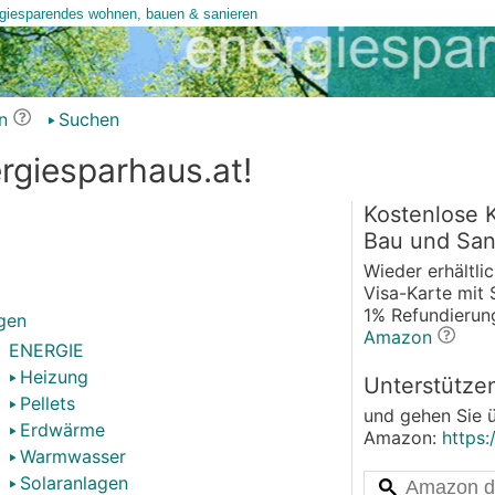
n
Suchen
rgiesparhaus.at!
Kostenlose K
Bau und San
Wieder erhältli
Visa-Karte mit 
1% Refundierun
gen
Amazon
ENERGIE
Heizung
Unterstütze
Pellets
und gehen Sie ü
Erdwärme
Amazon:
https
Warmwasser
Solaranlagen