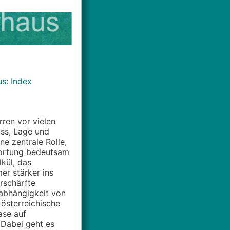
s: Index
ren vor vielen
ss, Lage und
ne zentrale Rolle,
wortung bedeutsam
lkül, das
er stärker ins
erschärfte
abhängigkeit von
 österreichische
ase auf
 Dabei geht es