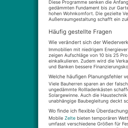
Diese Programme senken die Anfangs
gedämmten Fundament bis zur Gartena
hohen Wohnkomfort. Die gezielte Ve
Außenraumgestaltung schafft ein zuk
Häufig gestellte Fragen
Wie verändert sich der Wiederverk
Immobilien mit niedrigem Energiever
zeigen Aufschläge von 10 bis 25 Pr
einkalkulieren. Zudem wird die Verka
und Banken bessere Finanzierungsko
Welche häufigen Planungsfehler ve
Viele Bauherren sparen an der falsc
ungedämmte Rollladenkästen schaffe
Solargewinne. Auch die Haustechnik 
unabhängige Baubegleitung deckt sol
Wo finde ich flexible Überdachun
Mobile
Zelte
bieten temporären Wett
umfasst verschiedene Größen für Fes