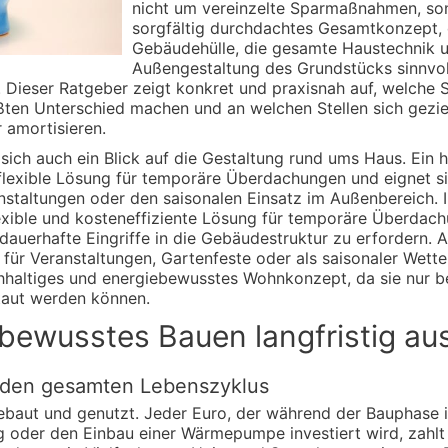
nicht um vereinzelte Sparmaßnahmen, so
sorgfältig durchdachtes Gesamtkonzept, 
Gebäudehülle, die gesamte Haustechnik u
Außengestaltung des Grundstücks sinnvol
 Dieser Ratgeber zeigt konkret und praxisnah auf, welche 
ten Unterschied machen und an welchen Stellen sich geziel
 amortisieren.
sich auch ein Blick auf die Gestaltung rund ums Haus. Ein 
 flexible Lösung für temporäre Überdachungen und eignet si
nstaltungen oder den saisonalen Einsatz im Außenbereich.
exible und kosteneffiziente Lösung für temporäre Überdach
dauerhafte Eingriffe in die Gebäudestruktur zu erfordern. A
für Veranstaltungen, Gartenfeste oder als saisonaler Wette
achhaltiges und energiebewusstes Wohnkonzept, da sie nur b
taut werden können.
bewusstes Bauen langfristig au
er den gesamten Lebenszyklus
 gebaut und genutzt. Jeder Euro, der während der Bauphas
der den Einbau einer Wärmepumpe investiert wird, zahlt s