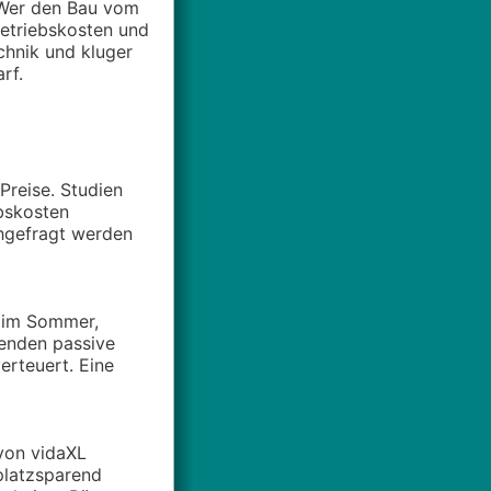
 Wer den Bau vom
Betriebskosten und
chnik und kluger
rf.
Preise. Studien
bskosten
chgefragt werden
g im Sommer,
enden passive
erteuert. Eine
von vidaXL
platzsparend