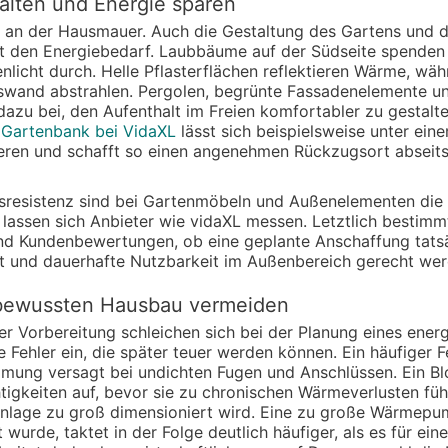
lten und Energie sparen
 an der Hausmauer. Auch die Gestaltung des Gartens und d
it den Energiebedarf. Laubbäume auf der Südseite spende
nlicht durch. Helle Pflasterflächen reflektieren Wärme, wä
swand abstrahlen. Pergolen, begrünte Fassadenelemente un
azu bei, den Aufenthalt im Freien komfortabler zu gestalte
e
Gartenbank bei VidaXL
lässt sich beispielsweise unter ein
ren und schafft so einen angenehmen Rückzugsort abseits 
gsresistenz sind bei Gartenmöbeln und Außenelementen die 
n lassen sich Anbieter wie vidaXL messen. Letztlich bestimmt
nd Kundenbewertungen, ob eine geplante Anschaffung tats
t und dauerhafte Nutzbarkeit im Außenbereich gerecht wer
ebewussten Hausbau vermeiden
ger Vorbereitung schleichen sich bei der Planung eines ene
hler ein, die später teuer werden können. Ein häufiger Feh
mmung versagt bei undichten Fugen und Anschlüssen. Ein B
igkeiten auf, bevor sie zu chronischen Wärmeverlusten fü
anlage zu groß dimensioniert wird. Eine zu große Wärmepum
urde, taktet in der Folge deutlich häufiger, als es für ein