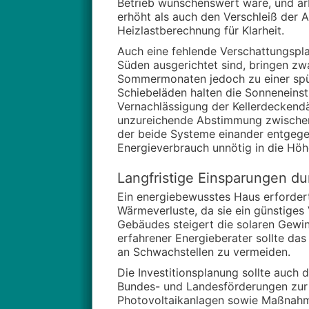
Betrieb wünschenswert wäre, und arb
erhöht als auch den Verschleiß der 
Heizlastberechnung für Klarheit.
Auch eine fehlende Verschattungsplan
Süden ausgerichtet sind, bringen zw
Sommermonaten jedoch zu einer spür
Schiebeläden halten die Sonneneinst
Vernachlässigung der Kellerdeckendä
unzureichende Abstimmung zwischen 
der beide Systeme einander entgege
Energieverbrauch unnötig in die Höhe
Langfristige Einsparungen du
Ein energiebewusstes Haus erforder
Wärmeverluste, da sie ein günstiges
Gebäudes steigert die solaren Gewin
erfahrener Energieberater sollte da
an Schwachstellen zu vermeiden.
Die Investitionsplanung sollte auch 
Bundes- und Landesförderungen zur 
Photovoltaikanlagen sowie Maßnahme