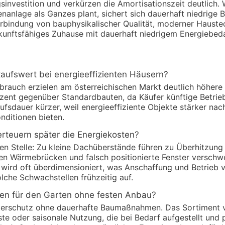
investition und verkürzen die Amortisationszeit deutlich.
nlage als Ganzes plant, sichert sich dauerhaft niedrige 
rbindung von bauphysikalischer Qualität, moderner Hauste
unftsfähiges Zuhause mit dauerhaft niedrigem Energiebeda
aufswert bei energieeffizienten Häusern?
brauch erzielen am österreichischen Markt deutlich höhere 
ozent gegenüber Standardbauten, da Käufer künftige Betrie
ufsdauer kürzer, weil energieeffiziente Objekte stärker na
nditionen bieten.
rteuern später die Energiekosten?
hen Stelle: Zu kleine Dachüberstände führen zu Überhitzun
n Wärmebrücken und falsch positionierte Fenster verschw
wird oft überdimensioniert, was Anschaffung und Betrieb v
che Schwachstellen frühzeitig auf.
gen für den Garten ohne festen Anbau?
erschutz ohne dauerhafte Baumaßnahmen. Das Sortiment 
te oder saisonale Nutzung, die bei Bedarf aufgestellt und 