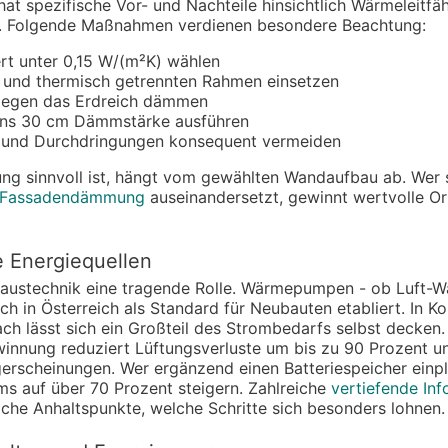
at spezifische Vor- und Nachteile hinsichtlich Wärmeleitfäh
z. Folgende Maßnahmen verdienen besondere Beachtung:
 unter 0,15 W/(m²K) wählen
g und thermisch getrennten Rahmen einsetzen
 gegen das Erdreich dämmen
ens 30 cm Dämmstärke ausführen
 und Durchdringungen konsequent vermeiden
g sinnvoll ist, hängt vom gewählten Wandaufbau ab. Wer s
e Fassadendämmung
auseinandersetzt, gewinnt wertvolle Ori
 Energiequellen
Haustechnik eine tragende Rolle. Wärmepumpen - ob Luft-W
h in Österreich als Standard für Neubauten etabliert. In K
h lässt sich ein Großteil des Strombedarfs selbst decken. 
nung reduziert Lüftungsverluste um bis zu 90 Prozent u
ugerscheinungen. Wer ergänzend einen Batteriespeicher einp
ms auf über 70 Prozent steigern. Zahlreiche
vertiefende In
iche Anhaltspunkte, welche Schritte sich besonders lohnen.