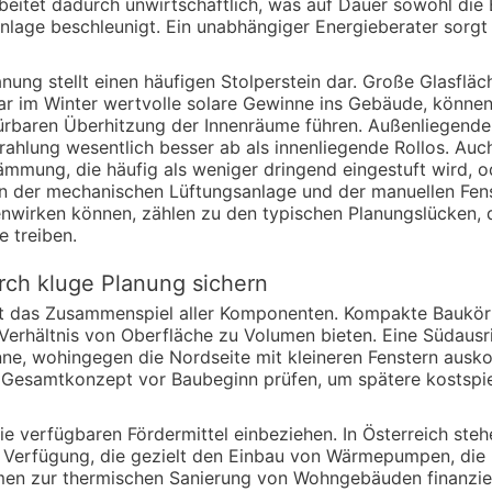
eitet dadurch unwirtschaftlich, was auf Dauer sowohl die 
Anlage beschleunigt. Ein unabhängiger Energieberater sorgt
ung stellt einen häufigen Stolperstein dar. Große Glasfläc
ar im Winter wertvolle solare Gewinne ins Gebäude, können
baren Überhitzung der Innenräume führen. Außenliegende 
rahlung wesentlich besser ab als innenliegende Rollos. Auc
mmung, die häufig als weniger dringend eingestuft wird, o
der mechanischen Lüftungsanlage und der manuellen Fenst
nwirken können, zählen zu den typischen Planungslücken, 
 treiben.
rch kluge Planung sichern
t das Zusammenspiel aller Komponenten. Kompakte Baukörp
 Verhältnis von Oberfläche zu Volumen bieten. Eine Südausr
ne, wohingegen die Nordseite mit kleineren Fenstern ausko
s Gesamtkonzept vor Baubeginn prüfen, um spätere kostspie
die verfügbaren Fördermittel einbeziehen. In Österreich ste
Verfügung, die gezielt den Einbau von Wärmepumpen, die I
n zur thermischen Sanierung von Wohngebäuden finanziell