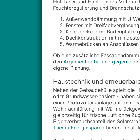
Holzfaser und Hanf - jedes Material h
Feuchteregulierung und Brandschut
Außenwanddämmung mit U-Wert
Fenster mit Dreifachverglasun
Kellerdecke oder Bodenplatte
Dachkonstruktion mit mindest
Wärmebrücken an Anschlüssen
Ob eine zusätzliche Fassadendämmun
den
Argumenten für und gegen ein
eigene Planung.
Haustechnik und erneuerbare
Neben der Gebäudehülle spielt die 
oder Grundwasser-basiert - haben sic
einer Photovoltaikanlage auf dem Dac
Wohnraumlüftung mit Wärmerückgewin
gleichzeitig für frische Luft ohne Z
Eigenverbrauchsanteil des Solarstro
Thema Energiesparen
bieten zusätzl