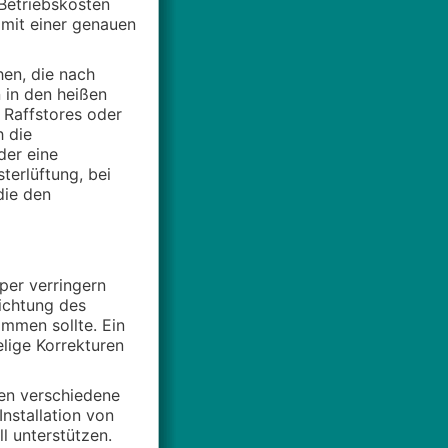
Betriebskosten
 mit einer genauen
hen, die nach
 in den heißen
Raffstores oder
h die
der eine
erlüftung, bei
die den
er verringern
ichtung des
mmen sollte. Ein
lige Korrekturen
hen verschiedene
nstallation von
 unterstützen.