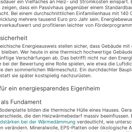
gsdauer ein Vielfaches an Heiz- und Stromkosten einspart.
zeigen, dass ein Passivhaus gegenüber einem Standardbau 
cht. Bei einem durchschnittlichen Einfamilienhaus mit 140
wicklung mehrere tausend Euro pro Jahr sein. Energiebewu
rverkaufswert und profitieren leichter von Förderprogramm
sicherheit
eichische Energieausweis stellen sicher, dass Gebäude mit
 bleiben. Wer heute in eine thermisch hochwertige Gebäudeh
ftige Verschärfungen ab. Das betrifft nicht nur den Energi
e bei der Bewertung eine Rolle spielen, wie etwa die Luftdic
ie den sommerlichen Wärmeschutz. Ein durchdachter Baupla
statt sie später kostspielig nachzurüsten.
ür ein energiesparendes Eigenheim
als Fundament
denplatte bilden die thermische Hülle eines Hauses. Gera
rschiede, die den Heizwärmebedarf massiv beeinflussen. E
andstärken bei der Wärmedämmung
verdeutlicht, wie untersc
 verändern. Mineralwolle, EPS-Platten oder ökologische A