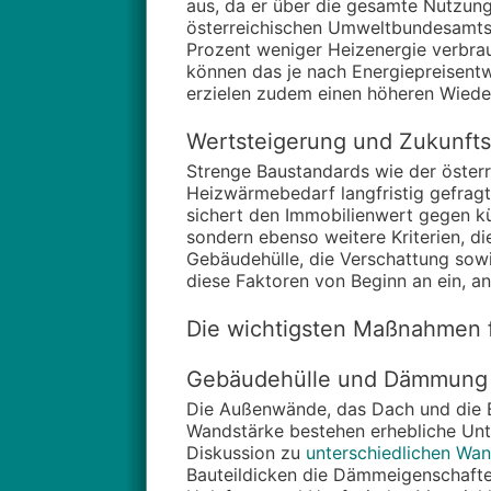
aus, da er über die gesamte Nutzun
österreichischen Umweltbundesamts 
Prozent weniger Heizenergie verbrau
können das je nach Energiepreisent
erzielen zudem einen höheren Wiede
Wertsteigerung und Zukunfts
Strenge Baustandards wie der österr
Heizwärmebedarf langfristig gefragt
sichert den Immobilienwert gegen kün
sondern ebenso weitere Kriterien, di
Gebäudehülle, die Verschattung sow
diese Faktoren von Beginn an ein, an
Die wichtigsten Maßnahmen f
Gebäudehülle und Dämmung 
Die Außenwände, das Dach und die Bo
Wandstärke bestehen erhebliche Unte
Diskussion zu
unterschiedlichen W
Bauteildicken die Dämmeigenschaften