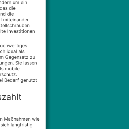
ndern um ein
das die
nd die
l miteinander
Stellschrauben
te Investitionen
hochwertiges
ch ideal als
 Im Gegensatz zu
ungen. Sie lassen
ls mobile
rschutz.
ei Bedarf genutzt
szahlt
e in Maßnahmen wie
ich langfristig