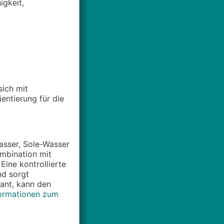
igkeit,
ich mit
entierung für die
asser, Sole-Wasser
ombination mit
Eine kontrollierte
nd sorgt
lant, kann den
formationen zum