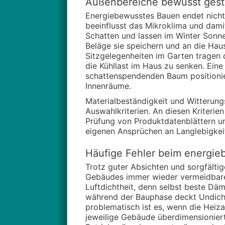
Außenbereiche bewusst gesta
Energiebewusstes Bauen endet nicht
beeinflusst das Mikroklima und dam
Schatten und lassen im Winter Sonne
Beläge sie speichern und an die Hau
Sitzgelegenheiten im Garten tragen d
die Kühllast im Haus zu senken. Ein
schattenspendenden Baum positionie
Innenräume.
Materialbeständigkeit und Witterun
Auswahlkriterien. An diesen Kriterie
Prüfung von Produktdatenblättern u
eigenen Ansprüchen an Langlebigkei
Häufige Fehler beim energi
Trotz guter Absichten und sorgfälti
Gebäudes immer wieder vermeidbare Fe
Luftdichtheit, denn selbst beste Dä
während der Bauphase deckt Undicht
problematisch ist es, wenn die Heiz
jeweilige Gebäude überdimensioniert w