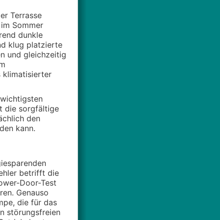
er Terrasse
n im Sommer
hrend dunkle
d klug platzierte
n und gleichzeitig
em
klimatisierter
wichtigsten
 die sorgfältige
ächlich den
den kann.
rgiesparenden
ler betrifft die
lower-Door-Test
hren. Genauso
pe, die für das
en störungsfreien