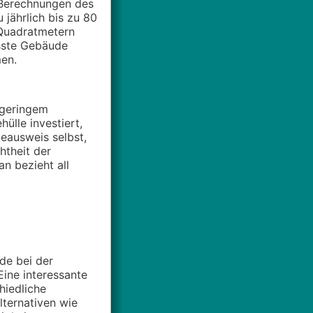
 Berechnungen des
jährlich bis zu 80
 Quadratmetern
sste Gebäude
en.
 geringem
ülle investiert,
eausweis selbst,
htheit der
n bezieht all
de bei der
ine interessante
hiedliche
lternativen wie