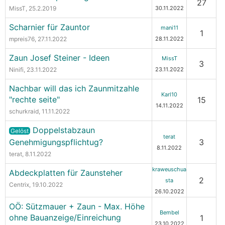
27
MissT
, 25.2.2019
30.11.2022
Scharnier für Zauntor
mani11
1
mpreis76
, 27.11.2022
28.11.2022
Zaun Josef Steiner - Ideen
MissT
3
Ninifi
, 23.11.2022
23.11.2022
Nachbar will das ich Zaunmitzahle
Karl10
"rechte seite"
15
14.11.2022
schurkraid
, 11.11.2022
Doppelstabzaun
Gelöst
terat
Genehmigungspflichtug?
3
8.11.2022
terat
, 8.11.2022
kraweuschua
Abdeckplatten für Zaunsteher
2
sta
Centrix
, 19.10.2022
26.10.2022
OÖ: Sützmauer + Zaun - Max. Höhe
Bembel
ohne Bauanzeige/Einreichung
1
23.10.2022