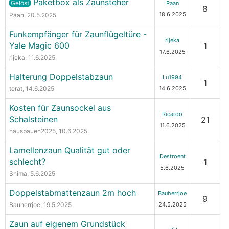
Paketbox als Zaunsteher
Gelöst
Paan
8
18.6.2025
Paan
, 20.5.2025
Funkempfänger für Zaunflügeltüre -
rijeka
Yale Magic 600
1
17.6.2025
rijeka
, 11.6.2025
Halterung Doppelstabzaun
Lu1994
1
terat
, 14.6.2025
14.6.2025
Kosten für Zaunsockel aus
Ricardo
Schalsteinen
21
11.6.2025
hausbauen2025
, 10.6.2025
Lamellenzaun Qualität gut oder
Destroent
schlecht?
1
5.6.2025
Snima
, 5.6.2025
Doppelstabmattenzaun 2m hoch
Bauherrjoe
9
Bauherrjoe
, 19.5.2025
24.5.2025
Zaun auf eigenem Grundstück