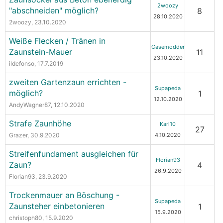
2woozy
"abschneiden" möglich?
8
28.10.2020
2woozy
, 23.10.2020
Weiße Flecken / Tränen in
Casemodder
Zaunstein-Mauer
11
23.10.2020
ildefonso
, 17.7.2019
zweiten Gartenzaun errichten -
Supapeda
möglich?
1
12.10.2020
AndyWagner87
, 12.10.2020
Strafe Zaunhöhe
Karl10
27
Grazer
, 30.9.2020
4.10.2020
Streifenfundament ausgleichen für
Florian93
Zaun?
4
26.9.2020
Florian93
, 23.9.2020
Trockenmauer an Böschung -
Supapeda
Zaunsteher einbetonieren
1
15.9.2020
christoph80
, 15.9.2020