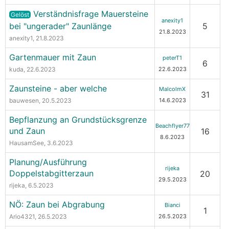
Verständnisfrage Mauersteine
Gelöst
anexity1
bei "ungerader" Zaunlänge
5
21.8.2023
anexity1
, 21.8.2023
Gartenmauer mit Zaun
peterT1
6
kuda
, 22.6.2023
22.6.2023
Zaunsteine - aber welche
MalcolmX
31
bauwesen
, 20.5.2023
14.6.2023
Bepflanzung an Grundstücksgrenze
Beachflyer77
und Zaun
16
8.6.2023
HausamSee
, 3.6.2023
Planung/Ausführung
rijeka
Doppelstabgitterzaun
20
29.5.2023
rijeka
, 6.5.2023
NÖ: Zaun bei Abgrabung
Bianci
1
Ario4321
, 26.5.2023
26.5.2023