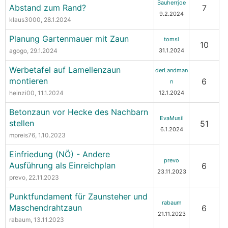
Bauherrjoe
Abstand zum Rand?
7
9.2.2024
klaus3000
, 28.1.2024
Planung Gartenmauer mit Zaun
tomsl
10
agogo
, 29.1.2024
31.1.2024
Werbetafel auf Lamellenzaun
derLandman
montieren
6
n
heinzi00
, 11.1.2024
12.1.2024
Betonzaun vor Hecke des Nachbarn
EvaMusil
stellen
51
6.1.2024
mpreis76
, 1.10.2023
Einfriedung (NÖ) - Andere
prevo
Ausführung als Einreichplan
6
23.11.2023
prevo
, 22.11.2023
Punktfundament für Zaunsteher und
rabaum
Maschendrahtzaun
6
21.11.2023
rabaum
, 13.11.2023