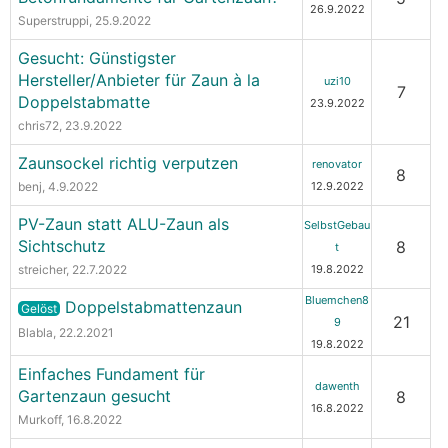
26.9.2022
Superstruppi
, 25.9.2022
Gesucht: Günstigster
Hersteller/Anbieter für Zaun à la
uzi10
7
Doppelstabmatte
23.9.2022
chris72
, 23.9.2022
Zaunsockel richtig verputzen
renovator
8
benj
, 4.9.2022
12.9.2022
PV-Zaun statt ALU-Zaun als
SelbstGebau
Sichtschutz
8
t
streicher
, 22.7.2022
19.8.2022
Bluemchen8
Doppelstabmattenzaun
Gelöst
21
9
Blabla
, 22.2.2021
19.8.2022
Einfaches Fundament für
dawenth
Gartenzaun gesucht
8
16.8.2022
Murkoff
, 16.8.2022