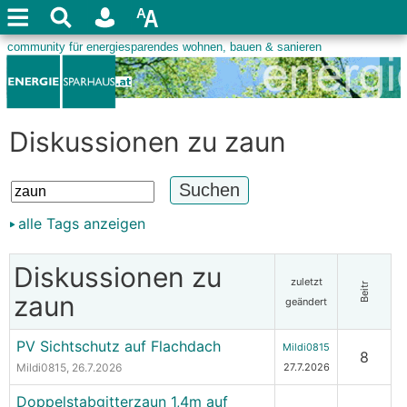
Diskussionen zu zaun
alle Tags anzeigen
Diskussionen zu
zuletzt
Beitr
zaun
geändert
PV Sichtschutz auf Flachdach
Mildi0815
8
Mildi0815
, 26.7.2026
27.7.2026
Doppelstabgitterzaun 1,4m auf