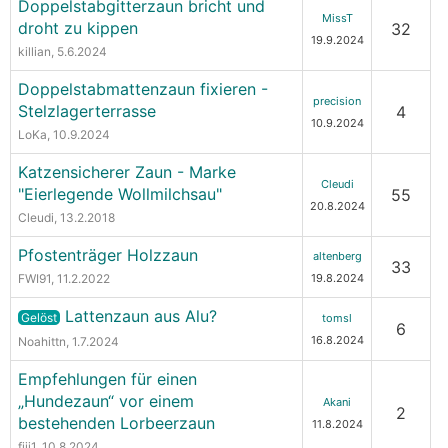
Doppelstabgitterzaun bricht und
MissT
droht zu kippen
32
19.9.2024
killian
, 5.6.2024
Doppelstabmattenzaun fixieren -
precision
Stelzlagerterrasse
4
10.9.2024
LoKa
, 10.9.2024
Katzensicherer Zaun - Marke
Cleudi
"Eierlegende Wollmilchsau"
55
20.8.2024
Cleudi
, 13.2.2018
Pfostenträger Holzzaun
altenberg
33
FWI91
, 11.2.2022
19.8.2024
Lattenzaun aus Alu?
Gelöst
tomsl
6
16.8.2024
Noahittn
, 1.7.2024
Empfehlungen für einen
„Hundezaun“ vor einem
Akani
2
bestehenden Lorbeerzaun
11.8.2024
fiji1
, 10.8.2024