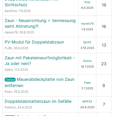
thez
Sichtschutz
19
9.9.2025
bauDino
, 7.9.2025
Zaun - Neuerrichtung = Vermessung
mpreis76
samt Abtretung?!
16
1.9.2025
mpreis76
, 26.8.2025
PV-Modul für Doppelstabzaun
Spt42
13
FL80
, 26.8.2025
27.8.2025
Zaun mit Paketeinwurfmöglichkeit -
Snima
Ja oder nein?
23
18.7.2025
rijeka
, 11.5.2025
Mauerabdeckplatte von Zaun
Gelöst
Paan
entfernen
8
2.7.2025
Paan
, 26.5.2025
Doppelstabmattenzaun im Gefälle
MPP33
7
Patriick
, 24.6.2025
26.6.2025