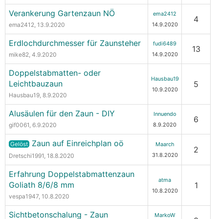
Verankerung Gartenzaun NÖ
ema2412
4
ema2412
, 13.9.2020
14.9.2020
Erdlochdurchmesser für Zaunsteher
fudi6489
13
mike82
, 4.9.2020
14.9.2020
Doppelstabmatten- oder
Hausbau19
Leichtbauzaun
5
10.9.2020
Hausbau19
, 8.9.2020
Alusäulen für den Zaun - DIY
Innuendo
6
gif0061
, 6.9.2020
8.9.2020
Zaun auf Einreichplan oö
Gelöst
Maarch
2
31.8.2020
Dretschi1991
, 18.8.2020
Erfahrung Doppelstabmattenzaun
atma
Goliath 8/6/8 mm
1
10.8.2020
vespa1947
, 10.8.2020
Sichtbetonschalung - Zaun
MarkoW