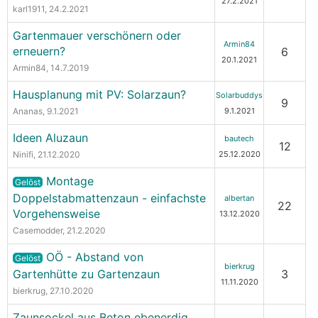
27.2.2021
karl1911
, 24.2.2021
Gartenmauer verschönern oder
Armin84
erneuern?
6
20.1.2021
Armin84
, 14.7.2019
Hausplanung mit PV: Solarzaun?
Solarbuddys
9
Ananas
, 9.1.2021
9.1.2021
Ideen Aluzaun
bautech
12
Ninifi
, 21.12.2020
25.12.2020
Montage
Gelöst
Doppelstabmattenzaun - einfachste
albertan
22
Vorgehensweise
13.12.2020
Casemodder
, 21.2.2020
OÖ - Abstand von
Gelöst
bierkrug
Gartenhütte zu Gartenzaun
3
11.11.2020
bierkrug
, 27.10.2020
Zaunsockel aus Beton ebenerdig