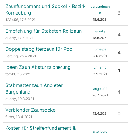
Zaunfundament und Sockel - Bezirk
derLandman
Korneuburg
6
n
123456
, 17.6.2021
18.6.2021
Empfehlung für Staketen Rollzaun
querty
4
querty
, 17.5.2021
18.5.2021
Doppelstabgitterzaun für Pool
humerpet
4
Leitung
, 25.4.2021
5.5.2021
Ideen Zaun Absturzsicherung
chrismo
1
tom11
, 2.5.2021
2.5.2021
Stabmattenzaun Anbieter
Angela92
Burgenland
4
20.4.2021
querty
, 19.3.2021
Verblender Zaunsockel
0
13.4.2021
furbo
, 13.4.2021
Kosten für Streifenfundament &
altenberg