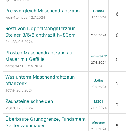
Preisvergleich Maschendrahtzaun
Lu1994
6
wein4telhaus
, 12.7.2024
17.7.2024
Restl von Doppelstabgitterzaun
Steiner 8/6/8 anthrazit h=83cm
0
27.6.2024
Balu88
, 9.6.2024
Pfosten Maschendrahtzaun auf
herbert4711
Mauer mit Gefälle
5
27.6.2024
herbert4711
, 15.5.2024
Was unterm Maschendrahtzaun
Jothe
pflanzen?
2
10.6.2024
Jothe
, 26.5.2024
Zaunsteine schneiden
MSC1
2
MSC1
, 12.5.2024
25.5.2024
Überbaute Grundgrenze, Fundament
bfroemel
Gartenzaunmauer
5
21.5.2024