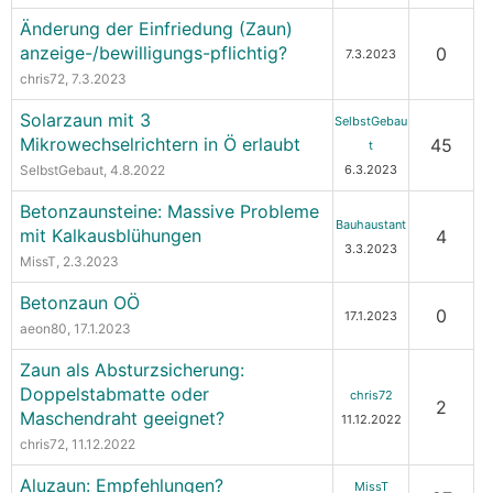
Änderung der Einfriedung (Zaun)
anzeige-/bewilligungs-pflichtig?
0
7.3.2023
chris72
, 7.3.2023
Solarzaun mit 3
SelbstGebau
Mikrowechselrichtern in Ö erlaubt
45
t
SelbstGebaut
, 4.8.2022
6.3.2023
Betonzaunsteine: Massive Probleme
Bauhaustant
mit Kalkausblühungen
4
3.3.2023
MissT
, 2.3.2023
Betonzaun OÖ
0
17.1.2023
aeon80
, 17.1.2023
Zaun als Absturzsicherung:
Doppelstabmatte oder
chris72
2
Maschendraht geeignet?
11.12.2022
chris72
, 11.12.2022
Aluzaun: Empfehlungen?
MissT