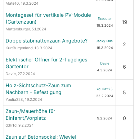
Mate10
, 19.3.2024
Montageset für vertikale PV-Module
Executer
(Gartenzaun)
19
19.3.2024
Mattersburger
, 5.1.2024
Doppelstabmattenzaun Angebote?
Jacky1905
2
KurtBurgenland
, 13.3.2024
15.3.2024
Elektrischer Öffner für 2-flügeliges
Davie
Gartentor
6
4.3.2024
Davie
, 27.2.2024
Holz-Sichtschutz-Zaun zum
Youlia223
Nachbarn - Befestigung
5
25.2.2024
Youlia223
, 19.2.2024
Zaun-/Mauerhöhe für
Einfahrt/Vorplatz
0
9.2.2024
d3k1d
, 9.2.2024
Zaun auf Betonsockel: Wieviel