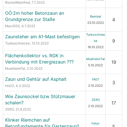
RocketManfred
, 7.7.2022
OÖ:2m hoher Betonzaun an
Bembel
Grundgrenze zur Staße
4
23.10.2022
Maci000
, 6.7.2022
Turboschnec
Zaunsteher am A1-Mast befestigen
9
ke
Turboschnecke
, 15.10.2022
16.10.2022
Flächenkollektor vs. RGK in
MuehleimTal
Verbindung mit Energiezaun ???
19
5.10.2022
MuehleimTal
, 2.10.2022
Zaun und Gehtür auf Asphalt
FA07
3
Hn02
, 4.3.2022
2.10.2022
Wie Zaunsockel bzw Stützmauer
ZERO
schalen?
17
2.10.2022
ZERO
, 21.9.2022
Klinker Riemchen auf
helyx
Betonfundamente für Gartenzaun?
5