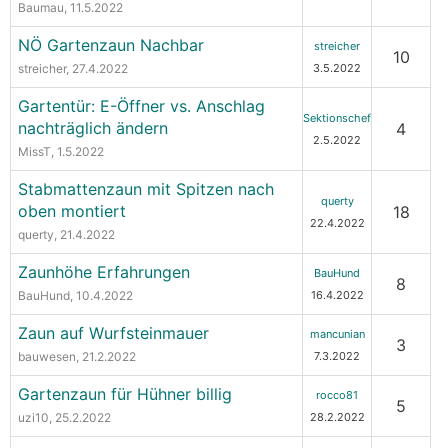
Baumau
, 11.5.2022
NÖ Gartenzaun Nachbar
streicher
10
streicher
, 27.4.2022
3.5.2022
Gartentür: E-Öffner vs. Anschlag
Sektionschef
nachträglich ändern
4
2.5.2022
MissT
, 1.5.2022
Stabmattenzaun mit Spitzen nach
querty
oben montiert
18
22.4.2022
querty
, 21.4.2022
Zaunhöhe Erfahrungen
BauHund
8
BauHund
, 10.4.2022
16.4.2022
Zaun auf Wurfsteinmauer
mancunian
3
bauwesen
, 21.2.2022
7.3.2022
Gartenzaun für Hühner billig
rocco81
5
uzi10
, 25.2.2022
28.2.2022