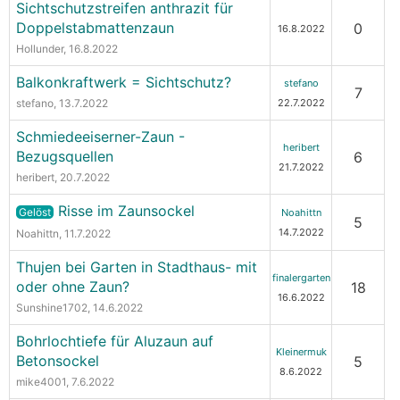
Sichtschutzstreifen anthrazit für
Doppelstabmattenzaun
0
16.8.2022
Hollunder
, 16.8.2022
Balkonkraftwerk = Sichtschutz?
stefano
7
stefano
, 13.7.2022
22.7.2022
Schmiedeeiserner-Zaun -
heribert
Bezugsquellen
6
21.7.2022
heribert
, 20.7.2022
Risse im Zaunsockel
Gelöst
Noahittn
5
14.7.2022
Noahittn
, 11.7.2022
Thujen bei Garten in Stadthaus- mit
finalergarten
oder ohne Zaun?
18
16.6.2022
Sunshine1702
, 14.6.2022
Bohrlochtiefe für Aluzaun auf
Kleinermuk
Betonsockel
5
8.6.2022
mike4001
, 7.6.2022