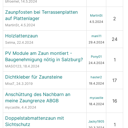
bfroemel
, 14.5.2024
Zaunpfosten bei Terrassenplatten
MartinSt
auf Plattenlager
2
4.5.2024
MartinSt
, 4.5.2024
Holzlattenzaun
mani11
24
Selma
, 22.4.2024
29.4.2024
PV Module am Zaun montiert -
Pony01
Baugenehmigung nötig in Salzburg?
1
24.4.2024
MASO123
, 18.4.2024
Dichtkleber für Zaunsteine
haster2
17
MissT
, 24.3.2019
19.4.2024
Anschüttung des Nachbarn an
mycastle
meine Zaungrenze ABGB
16
18.4.2024
mycastle
, 4.4.2024
Doppelstabmattenzaun mit
Jacky1905
Sichtschutz
1
20.3.2024