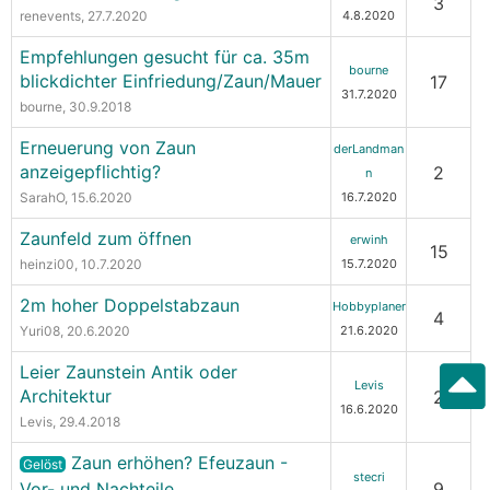
3
renevents
, 27.7.2020
4.8.2020
Empfehlungen gesucht für ca. 35m
bourne
blickdichter Einfriedung/Zaun/Mauer
17
31.7.2020
bourne
, 30.9.2018
Erneuerung von Zaun
derLandman
anzeigepflichtig?
2
n
SarahO
, 15.6.2020
16.7.2020
Zaunfeld zum öffnen
erwinh
15
heinzi00
, 10.7.2020
15.7.2020
2m hoher Doppelstabzaun
Hobbyplaner
4
Yuri08
, 20.6.2020
21.6.2020
Leier Zaunstein Antik oder
Levis
Architektur
2
16.6.2020
Levis
, 29.4.2018
Zaun erhöhen? Efeuzaun -
Gelöst
stecri
Vor- und Nachteile
9