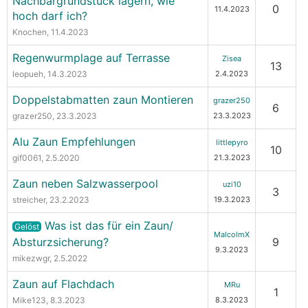
Nachbargrundstück lagern, wie
0
11.4.2023
hoch darf ich?
Knochen
, 11.4.2023
Regenwurmplage auf Terrasse
Zisea
13
leopueh
, 14.3.2023
2.4.2023
Doppelstabmatten zaun Montieren
grazer250
6
grazer250
, 23.3.2023
23.3.2023
Alu Zaun Empfehlungen
littlepyro
10
gif0061
, 2.5.2020
21.3.2023
Zaun neben Salzwasserpool
uzi10
3
streicher
, 23.2.2023
19.3.2023
Was ist das für ein Zaun/
Gelöst
MalcolmX
Absturzsicherung?
9
9.3.2023
mikezwgr
, 2.5.2022
Zaun auf Flachdach
MRu
1
Mike123
, 8.3.2023
8.3.2023