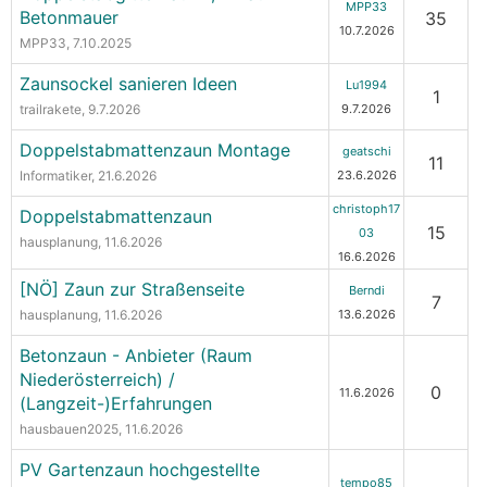
MPP33
Betonmauer
35
10.7.2026
MPP33
, 7.10.2025
Zaunsockel sanieren Ideen
Lu1994
1
trailrakete
, 9.7.2026
9.7.2026
Doppelstabmattenzaun Montage
geatschi
11
Informatiker
, 21.6.2026
23.6.2026
christoph17
Doppelstabmattenzaun
15
03
hausplanung
, 11.6.2026
16.6.2026
[NÖ] Zaun zur Straßenseite
Berndi
7
hausplanung
, 11.6.2026
13.6.2026
Betonzaun - Anbieter (Raum
Niederösterreich) /
0
11.6.2026
(Langzeit-)Erfahrungen
hausbauen2025
, 11.6.2026
PV Gartenzaun hochgestellte
tempo85