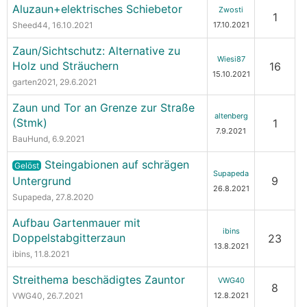
Aluzaun+elektrisches Schiebetor
Zwosti
1
Sheed44
, 16.10.2021
17.10.2021
Zaun/Sichtschutz: Alternative zu
Wiesi87
Holz und Sträuchern
16
15.10.2021
garten2021
, 29.6.2021
Zaun und Tor an Grenze zur Straße
altenberg
(Stmk)
1
7.9.2021
BauHund
, 6.9.2021
Steingabionen auf schrägen
Gelöst
Supapeda
Untergrund
9
26.8.2021
Supapeda
, 27.8.2020
Aufbau Gartenmauer mit
ibins
Doppelstabgitterzaun
23
13.8.2021
ibins
, 11.8.2021
Streithema beschädigtes Zauntor
VWG40
8
VWG40
, 26.7.2021
12.8.2021