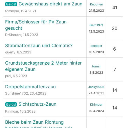
Gewächshaus direkt am Zaun
Gelöst
Knochen
41
21.5.2023
tommym
, 19.4.2021
Firma/Schlosser für PV Zaun
Gerh1971
gesucht
30
12.5.2023
DrShouter
, 11.5.2023
Stabmattenzaun und Clematis?
seebser
6
querty
, 8.5.2023
10.5.2023
Grundstuecksgrenze 2 Meter hinter
tomsl
eigenem Zaun
7
8.5.2023
prei
, 6.5.2023
Doppelstabmattenzaun
Jacky1905
14
Sunshine1702
, 23.4.2023
24.4.2023
Sichtschutz-Zaun
Gelöst
Kirimoar
14
19.4.2023
Kirimoar
, 16.2.2023
Bleche beim Zaun Richtung