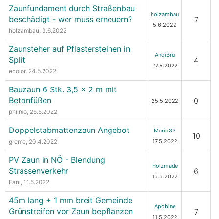
Zaunfundament durch Straßenbau
holzambau
beschädigt - wer muss erneuern?
7
5.6.2022
holzambau
, 3.6.2022
Zaunsteher auf Pflastersteinen in
AndiBru
Split
4
27.5.2022
ecolor
, 24.5.2022
Bauzaun 6 Stk. 3,5 x 2 m mit
Betonfüßen
0
25.5.2022
philmo
, 25.5.2022
Doppelstabmattenzaun Angebot
Mario33
10
greme
, 20.4.2022
17.5.2022
PV Zaun in NÖ - Blendung
Holzmade
Strassenverkehr
6
15.5.2022
Fani
, 11.5.2022
45m lang + 1 mm breit Gemeinde
Apobine
Grünstreifen vor Zaun bepflanzen
7
11.5.2022