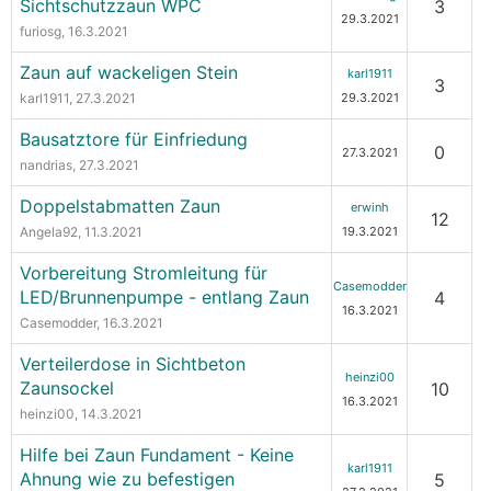
Sichtschutzzaun WPC
3
29.3.2021
furiosg
, 16.3.2021
Zaun auf wackeligen Stein
karl1911
3
karl1911
, 27.3.2021
29.3.2021
Bausatztore für Einfriedung
0
27.3.2021
nandrias
, 27.3.2021
Doppelstabmatten Zaun
erwinh
12
Angela92
, 11.3.2021
19.3.2021
Vorbereitung Stromleitung für
Casemodder
LED/Brunnenpumpe - entlang Zaun
4
16.3.2021
Casemodder
, 16.3.2021
Verteilerdose in Sichtbeton
heinzi00
Zaunsockel
10
16.3.2021
heinzi00
, 14.3.2021
Hilfe bei Zaun Fundament - Keine
karl1911
Ahnung wie zu befestigen
5