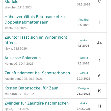
Module
51
31.5.2026
streicher
, 21.12.2024
Höhenverhältnis Betonsockel zu
AndiBru
Doppelstabmattenzaun
1
8.5.2026
xmpl4
, 6.5.2026
Zauntor lässt sich im Winter nicht
rijeka
öffnen
44
7.5.2026
rijeka
, 28.1.2026
Auslässe Solarzaun
Lu1994
1
HannesG
, 30.4.2026
1.5.2026
Zaunfundament bei Schotterboden
Lu1994
6
hausbauen2025
, 29.3.2026
30.3.2026
Kosten Betonsockel für Zaun
Designo
19
mike4001
, 20.5.2022
26.3.2026
Zylinder für Zauntüre nachmachen
rijeka
11
rijeka
, 30.11.2025
27.12.2025