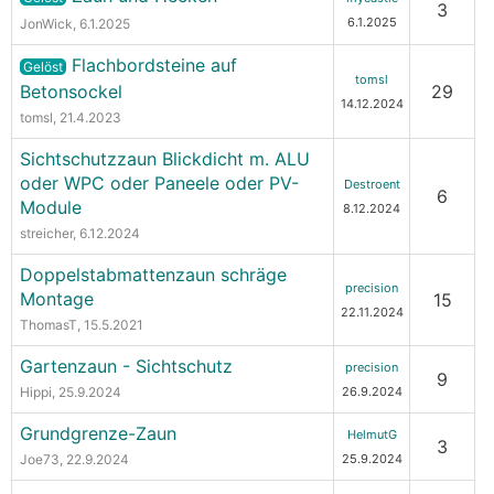
3
6.1.2025
JonWick
, 6.1.2025
Flachbordsteine auf
Gelöst
tomsl
Betonsockel
29
14.12.2024
tomsl
, 21.4.2023
Sichtschutzzaun Blickdicht m. ALU
oder WPC oder Paneele oder PV-
Destroent
6
Module
8.12.2024
streicher
, 6.12.2024
Doppelstabmattenzaun schräge
precision
Montage
15
22.11.2024
ThomasT
, 15.5.2021
Gartenzaun - Sichtschutz
precision
9
Hippi
, 25.9.2024
26.9.2024
Grundgrenze-Zaun
HelmutG
3
Joe73
, 22.9.2024
25.9.2024