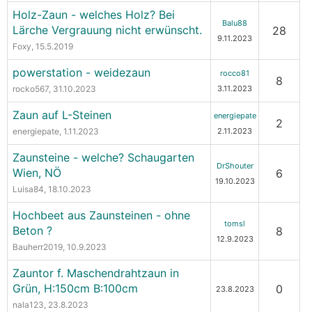
Holz-Zaun - welches Holz? Bei
Balu88
Lärche Vergrauung nicht erwünscht.
28
9.11.2023
Foxy
, 15.5.2019
powerstation - weidezaun
rocco81
8
rocko567
, 31.10.2023
3.11.2023
Zaun auf L-Steinen
energiepate
2
energiepate
, 1.11.2023
2.11.2023
Zaunsteine - welche? Schaugarten
DrShouter
Wien, NÖ
6
19.10.2023
Luisa84
, 18.10.2023
Hochbeet aus Zaunsteinen - ohne
tomsl
Beton ?
8
12.9.2023
Bauherr2019
, 10.9.2023
Zauntor f. Maschendrahtzaun in
Grün, H:150cm B:100cm
0
23.8.2023
nala123
, 23.8.2023