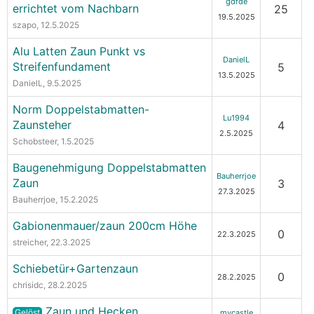
gdfde
errichtet vom Nachbarn
25
19.5.2025
szapo
, 12.5.2025
Alu Latten Zaun Punkt vs
DanielL
Streifenfundament
5
13.5.2025
DanielL
, 9.5.2025
Norm Doppelstabmatten-
Lu1994
Zaunsteher
4
2.5.2025
Schobsteer
, 1.5.2025
Baugenehmigung Doppelstabmatten
Bauherrjoe
Zaun
3
27.3.2025
Bauherrjoe
, 15.2.2025
Gabionenmauer/zaun 200cm Höhe
0
22.3.2025
streicher
, 22.3.2025
Schiebetür+Gartenzaun
0
28.2.2025
chrisidc
, 28.2.2025
Zaun und Hecken
Gelöst
mycastle