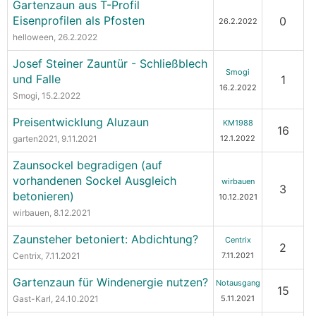
Gartenzaun aus T-Profil
Eisenprofilen als Pfosten
0
26.2.2022
helloween
, 26.2.2022
Josef Steiner Zauntür - Schließblech
Smogi
und Falle
1
16.2.2022
Smogi
, 15.2.2022
Preisentwicklung Aluzaun
KM1988
16
garten2021
, 9.11.2021
12.1.2022
Zaunsockel begradigen (auf
vorhandenen Sockel Ausgleich
wirbauen
3
betonieren)
10.12.2021
wirbauen
, 8.12.2021
Zaunsteher betoniert: Abdichtung?
Centrix
2
Centrix
, 7.11.2021
7.11.2021
Gartenzaun für Windenergie nutzen?
Notausgang
15
Gast-Karl
, 24.10.2021
5.11.2021