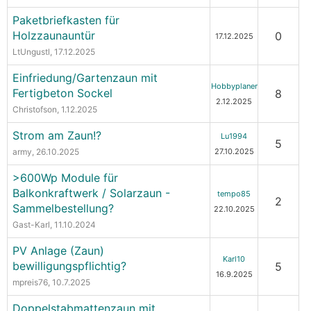
Paketbriefkasten für
Holzzaunauntür
0
17.12.2025
LtUngustl
, 17.12.2025
Einfriedung/Gartenzaun mit
Hobbyplaner
Fertigbeton Sockel
8
2.12.2025
Christofson
, 1.12.2025
Strom am Zaun!?
Lu1994
5
army
, 26.10.2025
27.10.2025
>600Wp Module für
Balkonkraftwerk / Solarzaun -
tempo85
2
Sammelbestellung?
22.10.2025
Gast-Karl
, 11.10.2024
PV Anlage (Zaun)
Karl10
bewilligungspflichtig?
5
16.9.2025
mpreis76
, 10.7.2025
Doppelstabmattenzaun mit