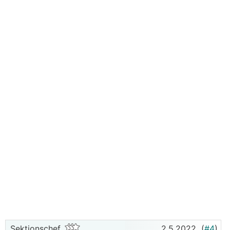
Sektionschef
2.5.2022
(
#4
)