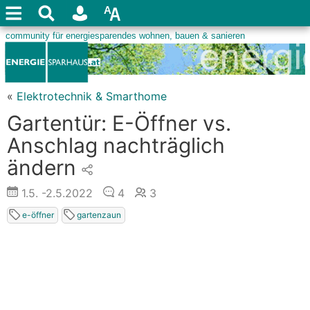
«
Elektrotechnik & Smarthome
Gartentür: E-Öffner vs.
Anschlag nachträglich
ändern
1.5.
-2.5.2022
4
3
e-öffner
gartenzaun