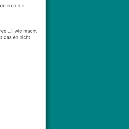
onieren die
ee ...) wie macht
 das eh nicht