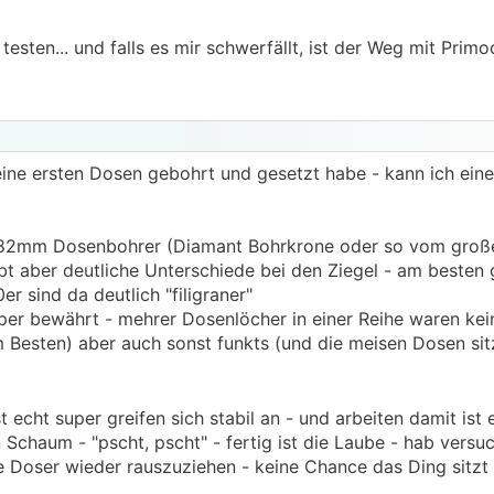
esten... und falls es mir schwerfällt, ist der Weg mit Primo
ne ersten Dosen gebohrt und gesetzt habe - kann ich einen
m 82mm Dosenbohrer (Diamant Bohrkrone oder so vom große
ibt aber deutliche Unterschiede bei den Ziegel - am besten 
r sind da deutlich "filigraner"
per bewährt - mehrer Dosenlöcher in einer Reihe waren kei
m Besten) aber auch sonst funkts (und die meisen Dosen sit
 echt super greifen sich stabil an - und arbeiten damit ist 
Schaum - "pscht, pscht" - fertig ist die Laube - hab versuc
e Doser wieder rauszuziehen - keine Chance das Ding sitzt f