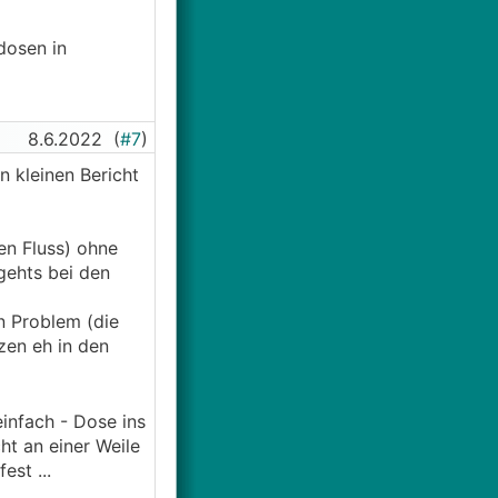
dosen in
8.6.2022
(
#7
)
 kleinen Bericht
n Fluss) ohne
gehts bei den
n Problem (die
zen eh in den
einfach - Dose ins
ht an einer Weile
est ...