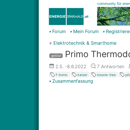
Forum
Mein Forum
Registriere
«
Elektrotechnik & Smarthome
Primo Thermodo
·gelöst·
2.5.
-8.6.2022
7
Antworten
f-tronic
kaiser
loxone-tree
pr
Zusammenfassung