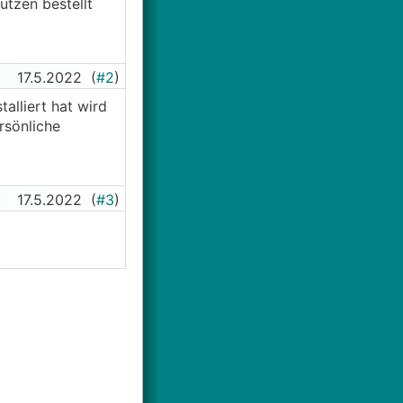
utzen bestellt
17.5.2022
(
#2
)
alliert hat wird
rsönliche
17.5.2022
(
#3
)