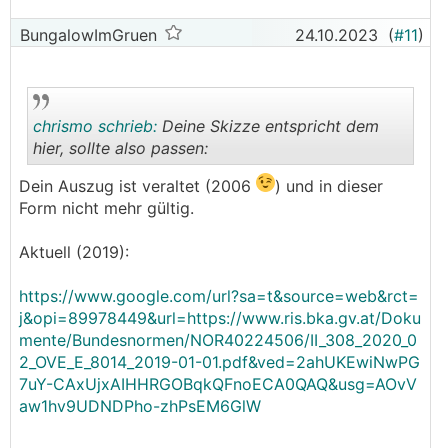
BungalowImGruen
24.10.2023
(
#11
)
chrismo schrieb:
Deine Skizze entspricht dem
hier, sollte also passen:
Dein Auszug ist veraltet (2006
) und in dieser
.
.
Form nicht mehr gültig.
Aktuell (2019):
https://www.google.com/url?sa=t&source=web&rct=
j&opi=89978449&url=https://www.ris.bka.gv.at/Doku
mente/Bundesnormen/NOR40224506/II_308_2020_0
2_OVE_E_8014_2019-01-01.pdf&ved=2ahUKEwiNwPG
7uY-CAxUjxAIHHRGOBqkQFnoECA0QAQ&usg=AOvV
aw1hv9UDNDPho-zhPsEM6GlW