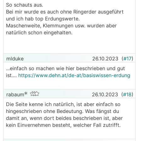
So schauts aus.
ist die Platte ja schon betoniert.
Bei mir wurde es auch ohne Ringerder ausgeführt
und ich hab top Erdungswerte.
Maschenweite, Klemmungen usw. wurden aber
natürlich schon eingehalten.
mlduke
26.10.2023
(
#17
)
...einfach so machen wie hier beschrieben und gut
ist....
https://www.dehn.at/de-at/basiswissen-erdung
rabaum
26.10.2023
(
#18
)
Die Seite kenne ich natürlich, ist aber einfach so
hingeschrieben ohne Bedeutung. Was fängst du
damit an, wenn dort beides beschrieben ist, aber
kein Einvernehmen besteht, welcher Fall zutrifft.