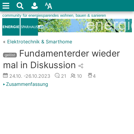
«
Elektrotechnik & Smarthome
Fundamenterder wieder
·gelöst·
mal in Diskussion
24.10.
-26.10.2023
21
10
4
Zusammenfassung