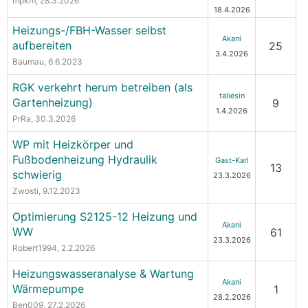
mpkm
, 28.3.2026
18.4.2026
Heizungs-/FBH-Wasser selbst
Akani
aufbereiten
25
3.4.2026
Baumau
, 6.6.2023
RGK verkehrt herum betreiben (als
taliesin
Gartenheizung)
9
1.4.2026
PrRa
, 30.3.2026
WP mit Heizkörper und
Fußbodenheizung Hydraulik
Gast-Karl
13
schwierig
23.3.2026
Zwosti
, 9.12.2023
Optimierung S2125-12 Heizung und
Akani
WW
61
23.3.2026
Robert1994
, 2.2.2026
Heizungswasseranalyse & Wartung
Akani
Wärmepumpe
1
28.2.2026
Ben009
, 27.2.2026