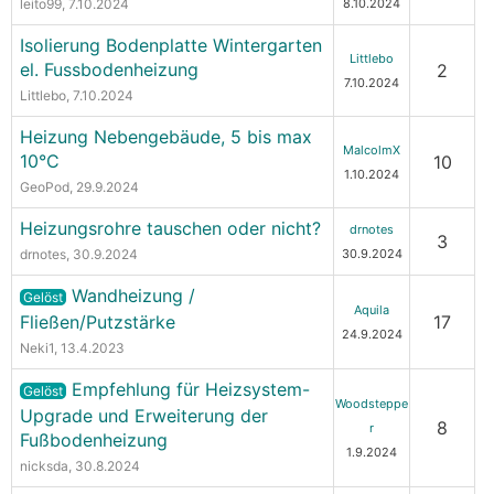
leito99
, 7.10.2024
8.10.2024
Isolierung Bodenplatte Wintergarten
Littlebo
el. Fussbodenheizung
2
7.10.2024
Littlebo
, 7.10.2024
Heizung Nebengebäude, 5 bis max
MalcolmX
10°C
10
1.10.2024
GeoPod
, 29.9.2024
Heizungsrohre tauschen oder nicht?
drnotes
3
drnotes
, 30.9.2024
30.9.2024
Wandheizung /
Gelöst
Aquila
Fließen/Putzstärke
17
24.9.2024
Neki1
, 13.4.2023
Empfehlung für Heizsystem-
Gelöst
Woodsteppe
Upgrade und Erweiterung der
8
r
Fußbodenheizung
1.9.2024
nicksda
, 30.8.2024