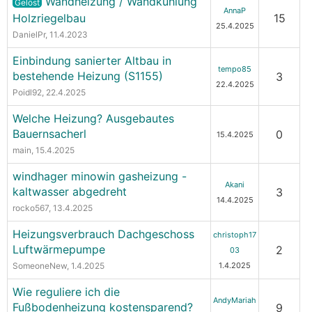
Wandheizung / Wandkühlung
Gelöst
AnnaP
Holzriegelbau
15
25.4.2025
DanielPr
, 11.4.2023
Einbindung sanierter Altbau in
tempo85
bestehende Heizung (S1155)
3
22.4.2025
Poidl92
, 22.4.2025
Welche Heizung? Ausgebautes
Bauernsacherl
0
15.4.2025
main
, 15.4.2025
windhager minowin gasheizung -
Akani
kaltwasser abgedreht
3
14.4.2025
rocko567
, 13.4.2025
Heizungsverbrauch Dachgeschoss
christoph17
Luftwärmepumpe
2
03
SomeoneNew
, 1.4.2025
1.4.2025
Wie reguliere ich die
AndyMariah
Fußbodenheizung kostensparend?
9