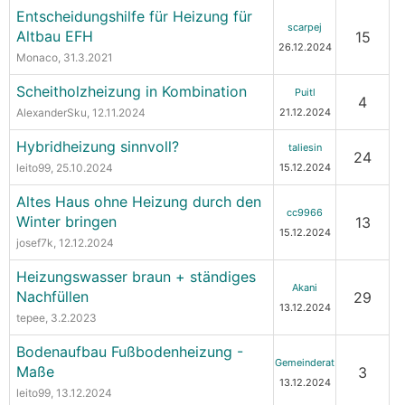
Entscheidungshilfe für Heizung für
scarpej
Altbau EFH
15
26.12.2024
Monaco
, 31.3.2021
Scheitholzheizung in Kombination
Puitl
4
AlexanderSku
, 12.11.2024
21.12.2024
Hybridheizung sinnvoll?
taliesin
24
leito99
, 25.10.2024
15.12.2024
Altes Haus ohne Heizung durch den
cc9966
Winter bringen
13
15.12.2024
josef7k
, 12.12.2024
Heizungswasser braun + ständiges
Akani
Nachfüllen
29
13.12.2024
tepee
, 3.2.2023
Bodenaufbau Fußbodenheizung -
Gemeinderat
Maße
3
13.12.2024
leito99
, 13.12.2024