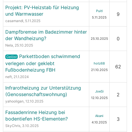
Projekt: PV-Heizstab für Heizung
Puitl
und Warmwasser
9
5.11.2025
casamandl
, 5.11.2025
Dampfbremse im Badezimmer hinter
der Wandheizung?
0
25.10.2025
Nela
, 25.10.2025
Parkettboden schwimmend
Gelöst
verlegen oder geklebt
hotz68
62
Fußbodenheizung FBH
21.10.2025
neft
, 21.1.2024
Infrarotheizung zur Unterstützung
JoeSi
(Genossenschaftswohnung)
2
12.10.2025
yahooligan
, 12.10.2025
Fassadenrinne Heizung bei
Akani
bodentiefen HS-Elementen?
3
4.10.2025
SkyChris
, 3.10.2025