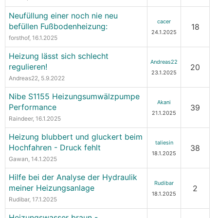
Neufüllung einer noch nie neu
cacer
befüllen Fußbodenheizung:
18
24.1.2025
forsthof
, 16.1.2025
Heizung lässt sich schlecht
Andreas22
regulieren!
20
23.1.2025
Andreas22
, 5.9.2022
Nibe S1155 Heizungsumwälzpumpe
Akani
Performance
39
21.1.2025
Raindeer
, 16.1.2025
Heizung blubbert und gluckert beim
taliesin
Hochfahren - Druck fehlt
38
18.1.2025
Gawan
, 14.1.2025
Hilfe bei der Analyse der Hydraulik
Rudibar
meiner Heizungsanlage
2
18.1.2025
Rudibar
, 17.1.2025
Heizungswasser braun -