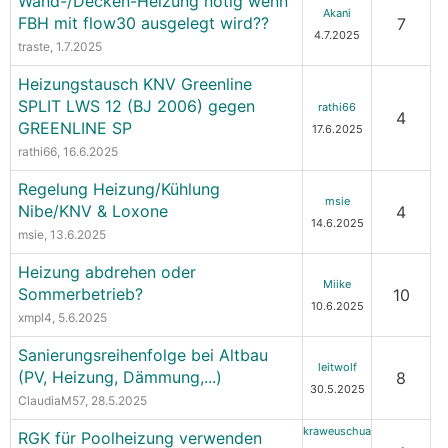
Wand-/Decken-Heizung nötig wenn
Akani
FBH mit flow30 ausgelegt wird??
7
4.7.2025
traste
, 1.7.2025
Heizungstausch KNV Greenline
SPLIT LWS 12 (BJ 2006) gegen
rathi66
4
GREENLINE SP
17.6.2025
rathi66
, 16.6.2025
Regelung Heizung/Kühlung
msie
Nibe/KNV & Loxone
4
14.6.2025
msie
, 13.6.2025
Heizung abdrehen oder
Miike
Sommerbetrieb?
10
10.6.2025
xmpl4
, 5.6.2025
Sanierungsreihenfolge bei Altbau
leitwolf
(PV, Heizung, Dämmung,...)
8
30.5.2025
ClaudiaM57
, 28.5.2025
kraweuschua
RGK für Poolheizung verwenden