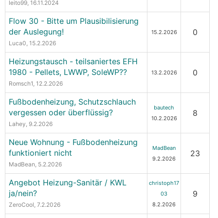
leito99
, 16.11.2024
Flow 30 - Bitte um Plausibilisierung
der Auslegung!
0
15.2.2026
Luca0
, 15.2.2026
Heizungstausch - teilsaniertes EFH
1980 - Pellets, LWWP, SoleWP??
0
13.2.2026
Romsch1
, 12.2.2026
Fußbodenheizung, Schutzschlauch
bautech
vergessen oder überflüssig?
8
10.2.2026
Lahey
, 9.2.2026
Neue Wohnung - Fußbodenheizung
MadBean
funktioniert nicht
23
9.2.2026
MadBean
, 5.2.2026
Angebot Heizung-Sanitär / KWL
christoph17
ja/nein?
9
03
ZeroCool
, 7.2.2026
8.2.2026