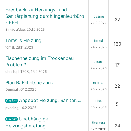
Feedback zu Heizungs- und
Sanitärplanung durch Ingenieurbüro
dyarne
27
- EFH
26.2.2026
BirnbauMax
, 20.12.2025
Tomsl's Heizung
tomsl
160
tomsl
, 28.11.2023
24.2.2026
Flächenheizung im Trockenbau -
Akani
Problem?
17
24.2.2026
christoph1703
, 15.2.2026
Plan B: Pelletsheizung
mich4s
22
Dambull
, 6.12.2025
23.2.2026
Angebot Heizung, Sanitär,....
Gelöst
Pius
5
20.2.2026
pudding
, 16.2.2026
Unabhängige
Gelöst
thomerz
Heizungsberatung
24
17.2.2026