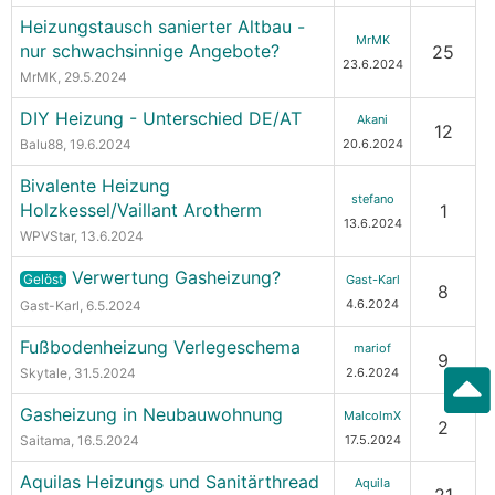
Heizungstausch sanierter Altbau -
MrMK
nur schwachsinnige Angebote?
25
23.6.2024
MrMK
, 29.5.2024
DIY Heizung - Unterschied DE/AT
Akani
12
Balu88
, 19.6.2024
20.6.2024
Bivalente Heizung
stefano
Holzkessel/Vaillant Arotherm
1
13.6.2024
WPVStar
, 13.6.2024
Verwertung Gasheizung?
Gelöst
Gast-Karl
8
4.6.2024
Gast-Karl
, 6.5.2024
Fußbodenheizung Verlegeschema
mariof
9
Skytale
, 31.5.2024
2.6.2024
Gasheizung in Neubauwohnung
MalcolmX
2
Saitama
, 16.5.2024
17.5.2024
Aquilas Heizungs und Sanitärthread
Aquila