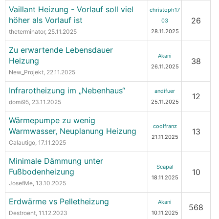
Vaillant Heizung - Vorlauf soll viel
christoph17
höher als Vorlauf ist
26
03
theterminator
, 25.11.2025
28.11.2025
Zu erwartende Lebensdauer
Akani
Heizung
38
26.11.2025
New_Projekt
, 22.11.2025
Infrarotheizung im „Nebenhaus“
andifuer
12
domi95
, 23.11.2025
25.11.2025
Wärmepumpe zu wenig
coolfranz
Warmwasser, Neuplanung Heizung
13
21.11.2025
Calautigo
, 17.11.2025
Minimale Dämmung unter
Scapal
Fußbodenheizung
10
18.11.2025
JosefMe
, 13.10.2025
Erdwärme vs Pelletheizung
Akani
568
Destroent
, 11.12.2023
10.11.2025