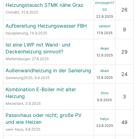
christoph17
Heizungstausch STMK nähe Graz
26
03
Chris80
, 31.8.2025
22.9.2025
Aufbereitung Heizungswasser FBH
taliesin
9
hausplanung
, 14.9.2025
17.9.2025
Ist eine LWP mit Wand- und
Akani
Deckenheizung sinnvoll?
29
12.9.2025
Mattersburger
, 27.8.2025
Außenwandheizung in der Sanierung
Akani
24
Sanierung2020
, 9.9.2025
12.9.2025
Kombination E-Boiler mit alter
Dirm
Heizung
3
6.9.2025
Meowtant
, 3.9.2025
Passivhaus oder nicht; große PV
helyx
und wie Heizen
49
23.8.2025
uwe-haus
, 9.8.2025