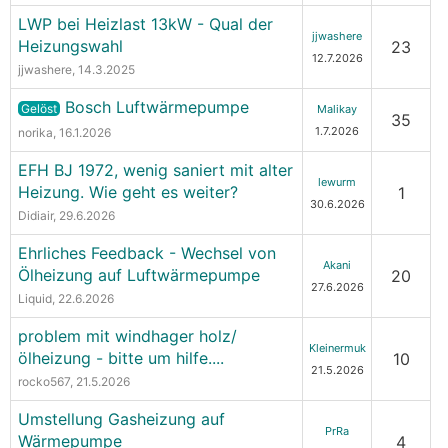
LWP bei Heizlast 13kW - Qual der
jjwashere
Heizungswahl
23
12.7.2026
jjwashere
, 14.3.2025
Bosch Luftwärmepumpe
Gelöst
Malikay
35
1.7.2026
norika
, 16.1.2026
EFH BJ 1972, wenig saniert mit alter
lewurm
Heizung. Wie geht es weiter?
1
30.6.2026
Didiair
, 29.6.2026
Ehrliches Feedback - Wechsel von
Akani
Ölheizung auf Luftwärmepumpe
20
27.6.2026
Liquid
, 22.6.2026
problem mit windhager holz/
Kleinermuk
ölheizung - bitte um hilfe....
10
21.5.2026
rocko567
, 21.5.2026
Umstellung Gasheizung auf
PrRa
Wärmepumpe
4