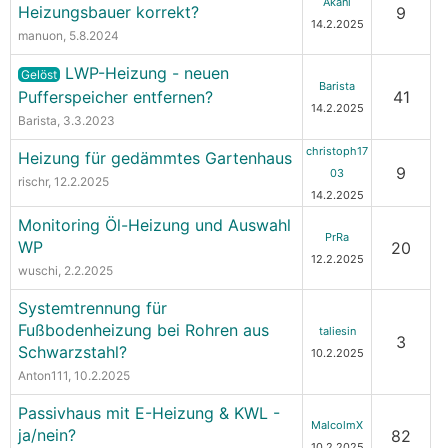
Akani
Heizungsbauer korrekt?
9
14.2.2025
manuon
, 5.8.2024
LWP-Heizung - neuen
Gelöst
Barista
Pufferspeicher entfernen?
41
14.2.2025
Barista
, 3.3.2023
christoph17
Heizung für gedämmtes Gartenhaus
9
03
rischr
, 12.2.2025
14.2.2025
Monitoring Öl-Heizung und Auswahl
PrRa
WP
20
12.2.2025
wuschi
, 2.2.2025
Systemtrennung für
Fußbodenheizung bei Rohren aus
taliesin
3
Schwarzstahl?
10.2.2025
Anton111
, 10.2.2025
Passivhaus mit E-Heizung & KWL -
MalcolmX
ja/nein?
82
10.2.2025