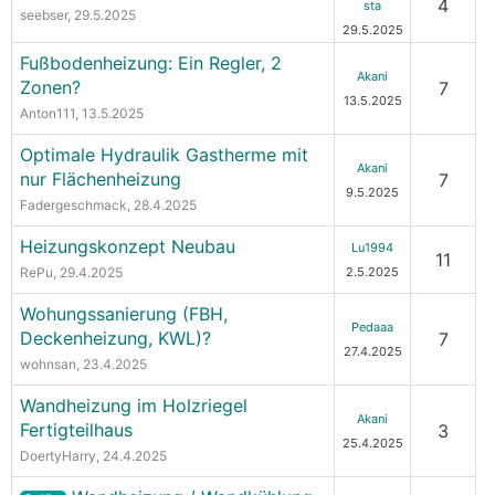
4
sta
seebser
, 29.5.2025
29.5.2025
Fußbodenheizung: Ein Regler, 2
Akani
Zonen?
7
13.5.2025
Anton111
, 13.5.2025
Optimale Hydraulik Gastherme mit
Akani
nur Flächenheizung
7
9.5.2025
Fadergeschmack
, 28.4.2025
Heizungskonzept Neubau
Lu1994
11
RePu
, 29.4.2025
2.5.2025
Wohungssanierung (FBH,
Pedaaa
Deckenheizung, KWL)?
7
27.4.2025
wohnsan
, 23.4.2025
Wandheizung im Holzriegel
Akani
Fertigteilhaus
3
25.4.2025
DoertyHarry
, 24.4.2025