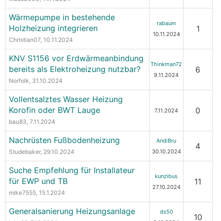
Wärmepumpe in bestehende
rabaum
Holzheizung integrieren
1
10.11.2024
Christian07
, 10.11.2024
KNV S1156 vor Erdwärmeanbindung
Thinkman72
bereits als Elektroheizung nutzbar?
6
9.11.2024
Norfolk
, 31.10.2024
Vollentsalztes Wasser Heizung
Korofin oder BWT Lauge
0
7.11.2024
bau83
, 7.11.2024
Nachrüsten Fußbodenheizung
AndiBru
4
Studebaker
, 29.10.2024
30.10.2024
Suche Empfehlung für Installateur
kunzibus
für EWP und TB
11
27.10.2024
mike7555
, 15.1.2024
Generalsanierung Heizungsanlage
ds50
10