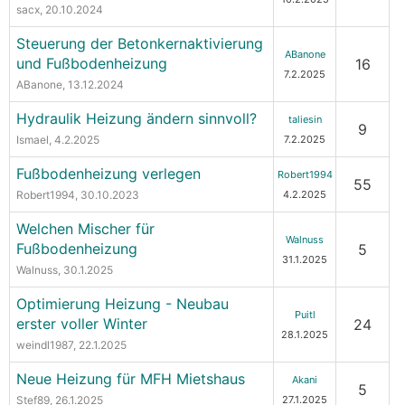
sacx
, 20.10.2024
Steuerung der Betonkernaktivierung
ABanone
und Fußbodenheizung
16
7.2.2025
ABanone
, 13.12.2024
Hydraulik Heizung ändern sinnvoll?
taliesin
9
Ismael
, 4.2.2025
7.2.2025
Fußbodenheizung verlegen
Robert1994
55
Robert1994
, 30.10.2023
4.2.2025
Welchen Mischer für
Walnuss
Fußbodenheizung
5
31.1.2025
Walnuss
, 30.1.2025
Optimierung Heizung - Neubau
Puitl
erster voller Winter
24
28.1.2025
weindl1987
, 22.1.2025
Neue Heizung für MFH Mietshaus
Akani
5
Stef89
, 26.1.2025
27.1.2025