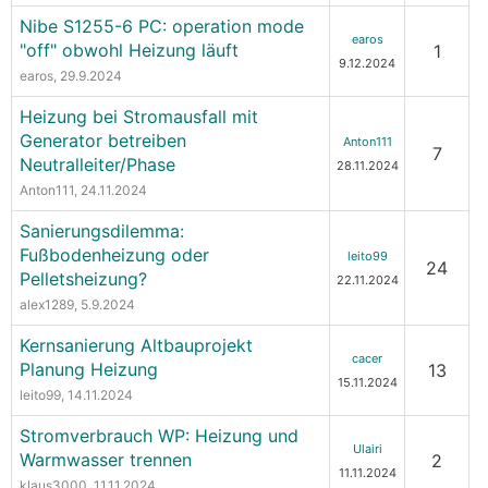
Nibe S1255-6 PC: operation mode
earos
"off" obwohl Heizung läuft
1
9.12.2024
earos
, 29.9.2024
Heizung bei Stromausfall mit
Generator betreiben
Anton111
7
Neutralleiter/Phase
28.11.2024
Anton111
, 24.11.2024
Sanierungsdilemma:
Fußbodenheizung oder
leito99
24
Pelletsheizung?
22.11.2024
alex1289
, 5.9.2024
Kernsanierung Altbauprojekt
cacer
Planung Heizung
13
15.11.2024
leito99
, 14.11.2024
Stromverbrauch WP: Heizung und
Ulairi
Warmwasser trennen
2
11.11.2024
klaus3000
, 11.11.2024