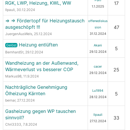
Puitl
RGK, LWP, Heizung, KWL, WW
17
1.1.2025
llpauli
, 30.12.2024
=> => Fördertopf für Heizungstausch
offenediskus
ausgeschöpft !!!
47
sion
JuergenAusWels
, 25.12.2024
31.12.2024
Heizung entlüften
Gelöst
Akani
5
29.12.2024
BernhardSt
, 29.12.2024
Wandheizung an der Außenwand,
cacer
Wärmeverlust vs besserer COP
25
29.12.2024
Markus98
, 11.9.2024
Nachträgliche Genehmigung
Lu1994
Ölheizung Kärnten
5
28.12.2024
bernar
, 27.12.2024
Gasheizung gegen WP tauschen
llpauli
sinnvoll?
33
27.12.2024
Chri3333
, 7.8.2024