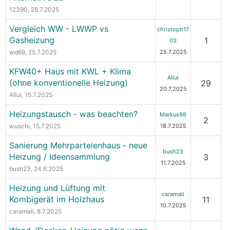
12390
, 28.7.2025
Vergleich WW - LWWP vs
christoph17
Gasheizung
1
03
wd69
, 25.7.2025
25.7.2025
KFW40+ Haus mit KWL + Klima
Allui
(ohne konventionelle Heizung)
29
20.7.2025
Allui
, 15.7.2025
Heizungstausch - was beachten?
Markus98
2
wuschi
, 15.7.2025
18.7.2025
Sanierung Mehrparteienhaus - neue
bush23
Heizung / Ideensammlung
3
11.7.2025
bush23
, 24.6.2025
Heizung und Lüftung mit
caramali
Kombigerät im Holzhaus
11
10.7.2025
caramali
, 8.7.2025