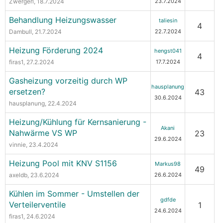
Zwergerl
, 18.7.2024
23.7.2024
Behandlung Heizungswasser
taliesin
4
Dambull
, 21.7.2024
22.7.2024
Heizung Förderung 2024
hengst041
4
firas1
, 27.2.2024
17.7.2024
Gasheizung vorzeitig durch WP
hausplanung
ersetzen?
43
30.6.2024
hausplanung
, 22.4.2024
Heizung/Kühlung für Kernsanierung -
Akani
Nahwärme VS WP
23
29.6.2024
vinnie
, 23.4.2024
Heizung Pool mit KNV S1156
Markus98
49
axeldb
, 23.6.2024
26.6.2024
Kühlen im Sommer - Umstellen der
gdfde
Verteilerventile
1
24.6.2024
firas1
, 24.6.2024