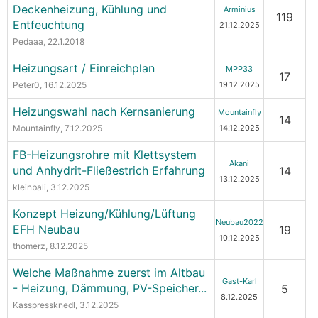
Deckenheizung, Kühlung und
Arminius
119
Entfeuchtung
21.12.2025
Pedaaa
, 22.1.2018
Heizungsart / Einreichplan
MPP33
17
Peter0
, 16.12.2025
19.12.2025
Heizungswahl nach Kernsanierung
Mountainfly
14
Mountainfly
, 7.12.2025
14.12.2025
FB-Heizungsrohre mit Klettsystem
Akani
und Anhydrit-Fließestrich Erfahrung
14
13.12.2025
kleinbali
, 3.12.2025
Konzept Heizung/Kühlung/Lüftung
Neubau2022
EFH Neubau
19
10.12.2025
thomerz
, 8.12.2025
Welche Maßnahme zuerst im Altbau
Gast-Karl
- Heizung, Dämmung, PV-Speicher...
5
8.12.2025
Kasspressknedl
, 3.12.2025