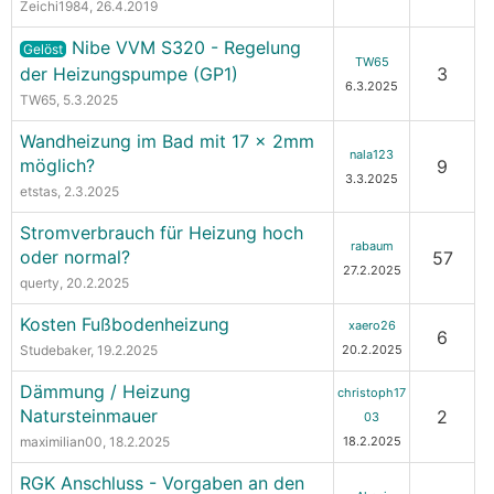
Zeichi1984
, 26.4.2019
Nibe VVM S320 - Regelung
Gelöst
TW65
der Heizungspumpe (GP1)
3
6.3.2025
TW65
, 5.3.2025
Wandheizung im Bad mit 17 x 2mm
nala123
möglich?
9
3.3.2025
etstas
, 2.3.2025
Stromverbrauch für Heizung hoch
rabaum
oder normal?
57
27.2.2025
querty
, 20.2.2025
Kosten Fußbodenheizung
xaero26
6
Studebaker
, 19.2.2025
20.2.2025
Dämmung / Heizung
christoph17
Natursteinmauer
2
03
maximilian00
, 18.2.2025
18.2.2025
RGK Anschluss - Vorgaben an den