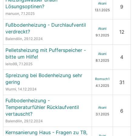
Akani
Lösungsoptinen?
9
13.1.2025
manuon
, 7.1.2025
Fußbodenheizung - Durchlaufventil
Akani
verdreckt?
12
9.1.2025
Balendilin
, 29.12.2024
Pelletsheizung mit Pufferspeicher -
Akani
bitte um Hilfe!
4
8.1.2025
leito99
, 7.1.2025
Spreizung bei Bodenheizung sehr
Romsch1
gering
31
4.1.2025
Wurmi
, 14.12.2024
Fußbodenheizung -
Temperaturfühler Rücklaufventil
Akani
6
vertauscht?
3.1.2025
Balendilin
, 29.12.2024
Kernsanierung Haus - Fragen zu TB,