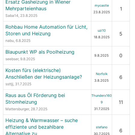
Ersatz Gasheizung in Wiener
mycastle
Mehrparteienhaus
1
23.8.2025
Saba14
, 23.8.2025
Rohbau Home Automation für Licht,
uzi10
Storen und Heizung
5
18.8.2025
nabu
, 6.8.2025
Blaupunkt WP als Poolheizung
0
9.8.2025
seebser
, 9.8.2025
Kosten fürs (elektrische)
Norfolk
Anschließen der Heizungsanlage?
6
3.8.2025
ssttjj
, 31.7.2025
Raus aus Öl Förderung bei
Thunderx160
Stromheizung
11
9
Mattersburger
, 28.7.2025
31.7.2025
Heizung & Warmwasser – suche
effiziente und bezahlbare
stefano
6
Alternative zu
30.7.2025