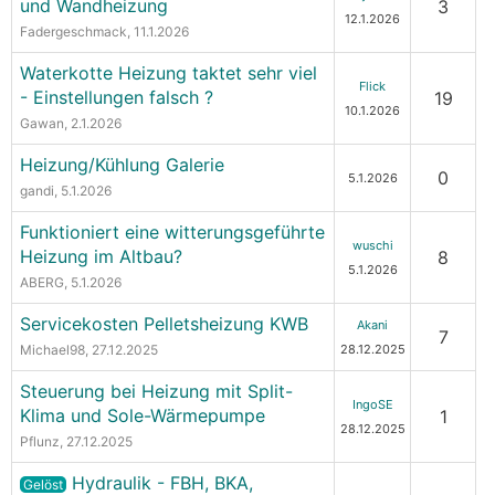
und Wandheizung
3
12.1.2026
Fadergeschmack
, 11.1.2026
Waterkotte Heizung taktet sehr viel
Flick
- Einstellungen falsch ?
19
10.1.2026
Gawan
, 2.1.2026
Heizung/Kühlung Galerie
0
5.1.2026
gandi
, 5.1.2026
Funktioniert eine witterungsgeführte
wuschi
Heizung im Altbau?
8
5.1.2026
ABERG
, 5.1.2026
Servicekosten Pelletsheizung KWB
Akani
7
Michael98
, 27.12.2025
28.12.2025
Steuerung bei Heizung mit Split-
IngoSE
Klima und Sole-Wärmepumpe
1
28.12.2025
Pflunz
, 27.12.2025
Hydraulik - FBH, BKA,
Gelöst