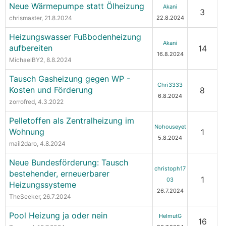
Neue Wärmepumpe statt Ölheizung
Akani
3
chrismaster
, 21.8.2024
22.8.2024
Heizungswasser Fußbodenheizung
Akani
aufbereiten
14
16.8.2024
MichaelBY2
, 8.8.2024
Tausch Gasheizung gegen WP -
Chri3333
Kosten und Förderung
8
6.8.2024
zorrofred
, 4.3.2022
Pelletoffen als Zentralheizung im
Nohouseyet
Wohnung
1
5.8.2024
mail2daro
, 4.8.2024
Neue Bundesförderung: Tausch
christoph17
bestehender, erneuerbarer
1
03
Heizungssysteme
26.7.2024
TheSeeker
, 26.7.2024
Pool Heizung ja oder nein
HelmutG
16