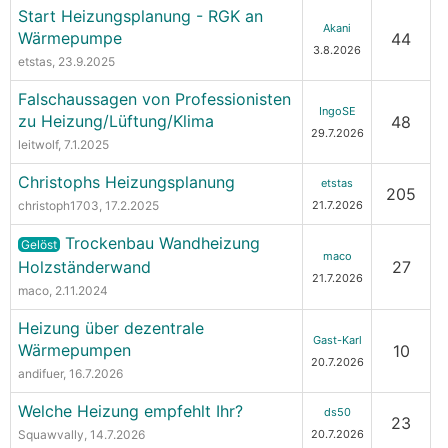
Start Heizungsplanung - RGK an
Akani
Wärmepumpe
44
3.8.2026
etstas
, 23.9.2025
Falschaussagen von Professionisten
IngoSE
zu Heizung/Lüftung/Klima
48
29.7.2026
leitwolf
, 7.1.2025
Christophs Heizungsplanung
etstas
205
christoph1703
, 17.2.2025
21.7.2026
Trockenbau Wandheizung
Gelöst
maco
Holzständerwand
27
21.7.2026
maco
, 2.11.2024
Heizung über dezentrale
Gast-Karl
Wärmepumpen
10
20.7.2026
andifuer
, 16.7.2026
Welche Heizung empfehlt Ihr?
ds50
23
Squawvally
, 14.7.2026
20.7.2026