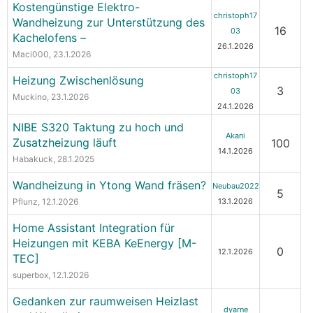
Kostengünstige Elektro-
christoph17
Wandheizung zur Unterstützung des
16
03
Kachelofens –
26.1.2026
Maci000
, 23.1.2026
christoph17
Heizung Zwischenlösung
3
03
Muckino
, 23.1.2026
24.1.2026
NIBE S320 Taktung zu hoch und
Akani
Zusatzheizung läuft
100
14.1.2026
Habakuck
, 28.1.2025
Wandheizung in Ytong Wand fräsen?
Neubau2022
5
Pflunz
, 12.1.2026
13.1.2026
Home Assistant Integration für
Heizungen mit KEBA KeEnergy [M-
0
12.1.2026
TEC]
superbox
, 12.1.2026
Gedanken zur raumweisen Heizlast
dyarne