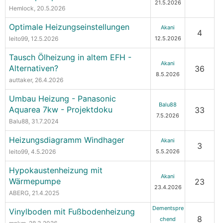
21.5.2026
Hemlock
, 20.5.2026
Optimale Heizungseinstellungen
Akani
4
leito99
, 12.5.2026
12.5.2026
Tausch Ölheizung in altem EFH -
Akani
Alternativen?
36
8.5.2026
auttaker
, 26.4.2026
Umbau Heizung - Panasonic
Balu88
Aquarea 7kw - Projektdoku
33
7.5.2026
Balu88
, 31.7.2024
Heizungsdiagramm Windhager
Akani
3
leito99
, 4.5.2026
5.5.2026
Hypokaustenheizung mit
Akani
Wärmepumpe
23
23.4.2026
ABERG
, 21.4.2025
Dementspre
Vinylboden mit Fußbodenheizung
8
chend