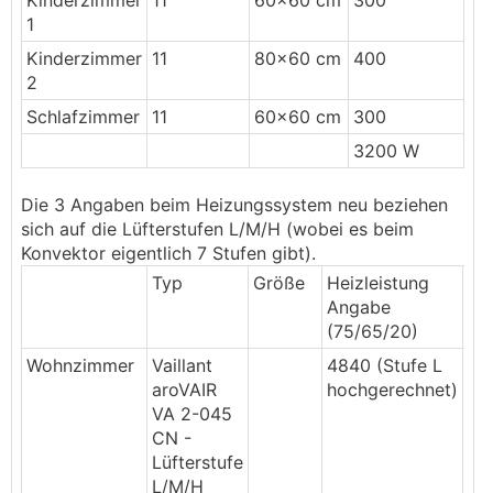
Kinderzimmer
11
60x60 cm
300
1
Kinderzimmer
11
80x60 cm
400
2
Schlafzimmer
11
60x60 cm
300
3200 W
Die 3 Angaben beim Heizungssystem neu beziehen
sich auf die Lüfterstufen L/M/H (wobei es beim
Konvektor eigentlich 7 Stufen gibt).
Typ
Größe
Heizleistung
He
Angabe
ne
(75/65/20)
40
Wohnzimmer
Vaillant
4840 (Stufe L
10
aroVAIR
hochgerechnet)
VA 2-045
CN -
Lüfterstufe
L/M/H