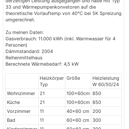
derzeitigen Leistung ausgegangen und habe mit Typ
33 und Wärmepumpenkonvetoren auf die
theoretische Vorlauftemp von 40°C bei 5K Spreizung
umgerechnet.
Zu meinen Daten:
Gasverbrauch: 11.000 kWh (inkl. Warmwasser für 4
Personen)
Dämmstandard: 2004
Reihenmittelhaus
Berechnete Wärmebedarf: 4,5 kW
Heizkörper
Größe
Heizleistung
Typ
W 60/50/24
Wohnzimmer
21
100x60cm
850
Küche
21
100x60cm
850
Vorzimmer
11
40x60 cm
200
Bad
11
60x60 cm
300