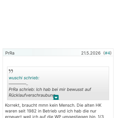
PrRa
21.5.2026
(
#4
)
wuschi schrieb:
──────..
PrRa schrieb: Ich hab bei mir bewusst auf
Rücklaufverschraubung
.
.
───────────────
Korrekt, braucht mmn kein Mensch. Die alten HK
waren seit 1982 in Betrieb und ich hab die nur
Meinst du, du kannst den HK nicht mal absperren
erneuert weil ich auf die
WP
umgestiegen bin. 1/3