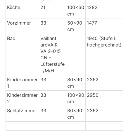
Küche
21
100x60
1282
22
cm
Vorzimmer
33
50x90
1477
26
cm
Bad
Vaillant
1940 (Stufe L
31
aroVAIR
hochgerechnet)
VA 2-015
CN -
Lüfterstufe
L/M/H
Kinderzimmer
33
80x90
2362
41
1
cm
Kinderzimmer
33
100x90
2950
52
2
cm
Schlafzimmer
33
80x90
2362
41
cm
32