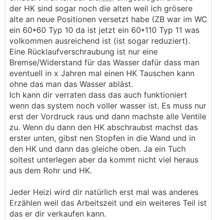
oder meinst du eine Rücklaufverschraubung mit
der HK sind sogar noch die alten weil ich grösere
Einstellmöglichkeit?
alte an neue Positionen versetzt habe (ZB war im WC
ein 60*60 Typ 10 da ist jetzt ein 60*110 Typ 11 was
volkommen ausreichend ist (ist sogar reduziert).
Eine Rücklaufverschraubung ist nur eine
Bremse/Widerstand für das Wasser dafür dass man
eventuell in x Jahren mal einen HK Tauschen kann
ohne das man das Wasser abläst.
Ich kann dir verraten dass das auch funktioniert
wenn das system noch voller wasser ist. Es muss nur
erst der Vordruck raus und dann machste alle Ventile
zu. Wenn du dann den HK abschraubst machst das
erster unten, gibst nen Stopfen in die Wand und in
den HK und dann das gleiche oben. Ja ein Tuch
soltest unterlegen aber da kommt nicht viel heraus
aus dem Rohr und HK.
Jeder Heizi wird dir natürlich erst mal was anderes
Erzählen weil das Arbeitszeit und ein weiteres Teil ist
das er dir verkaufen kann.