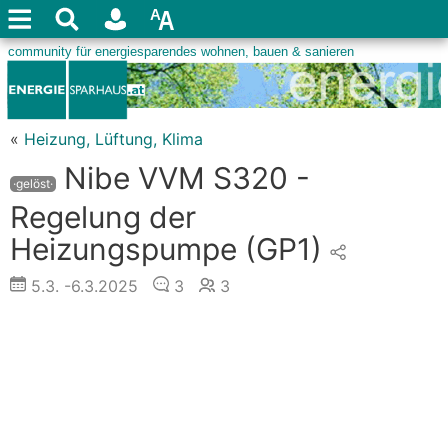
«
Heizung, Lüftung, Klima
Nibe VVM S320 -
·gelöst·
Regelung der
Heizungspumpe (GP1)
5.3.
-6.3.2025
3
3