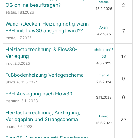
etstas
OG online beauftragen?
2
15.2.2026
etstas
, 18.1.2026
Wand-/Decken-Heizung nötig wenn
Akani
FBH mit flow30 ausgelegt wird??
7
4.7.2025
traste
, 1.7.2025
Heizlastberechnung & Flow30-
christoph17
Verlegung
17
03
irsic
, 2.3.2025
4.3.2025
Fußbodenheizung Verlegeschema
mariof
9
Skytale
, 31.5.2024
2.6.2024
FBH Auslegung nach Flow30
0
3.11.2023
manuon
, 3.11.2023
Heizlastberechnung, Auslegung,
bauro
Verlegeplan und Strangschema
23
16.6.2023
bauro
, 2.6.2023