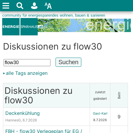
Diskussionen zu flow30
alle Tags anzeigen
Diskussionen zu
zuletzt
Beitr
flow30
geändert
Deckenkühlung
Gast-Karl
9
HannesG
, 6.7.2026
8.7.2026
FBH - flow30 Verlegeplan für EG /