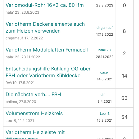
Variomodul-Rohr 16x2 ca. 80 lfm
0
23.8.2023
nala123
, 23.8.2023
Variotherm Deckenelemente auch
chgamauf
zum Heizen verwenden
8
17.12.2022
chgamauf
, 17.12.2022
Variotherm Modulplatten Fermacell
nala123
2
nala123
, 23.11.2022
28.11.2022
Entscheidungshilfe Kühlung OG über
cacer
FBH oder Variotherm Kühldecke
14
14.6.2021
9AV19
, 17.5.2021
Die nächste verh.... FBH
uhim
66
philmo
, 27.8.2020
8.4.2021
Volumenstrom Heizkreis
Leo_B
54
Leo_B
, 11.2.2021
15.2.2021
Variotherm Heizleiste mit