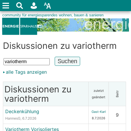
Diskussionen zu variotherm
alle Tags anzeigen
Diskussionen zu
zuletzt
Beitr
variotherm
geändert
Deckenkühlung
Gast-Karl
9
HannesG
, 6.7.2026
8.7.2026
Variotherm Vorisoliertes