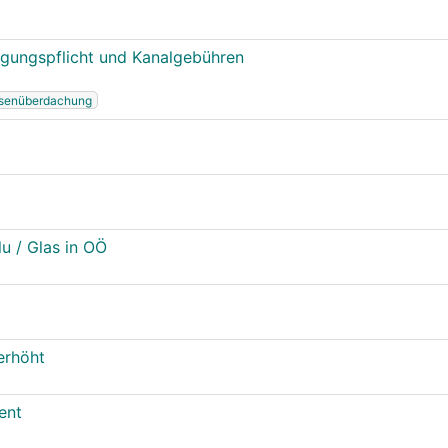
igungspflicht und Kanalgebühren
ssenüberdachung
u / Glas in OÖ
erhöht
ent