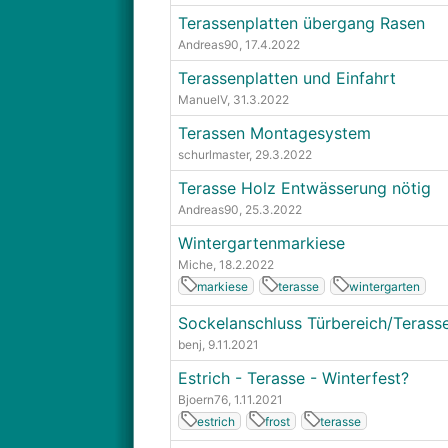
Terassenplatten übergang Rasen
Andreas90
, 17.4.2022
Terassenplatten und Einfahrt
ManuelV
, 31.3.2022
Terassen Montagesystem
schurlmaster
, 29.3.2022
Terasse Holz Entwässerung nötig
Andreas90
, 25.3.2022
Wintergartenmarkiese
Miche
, 18.2.2022
markiese
terasse
wintergarten
Sockelanschluss Türbereich/Terass
benj
, 9.11.2021
Estrich - Terasse - Winterfest?
Bjoern76
, 1.11.2021
estrich
frost
terasse