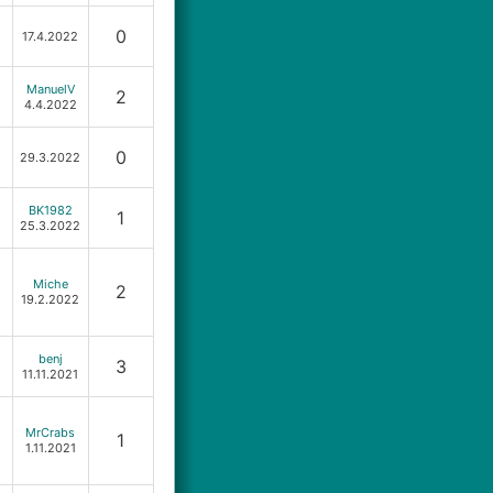
0
17.4.2022
ManuelV
2
4.4.2022
0
29.3.2022
BK1982
1
25.3.2022
Miche
2
19.2.2022
benj
3
11.11.2021
MrCrabs
1
1.11.2021