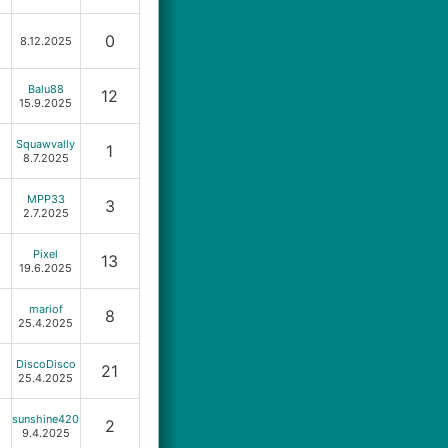
0
8.12.2025
Balu88
12
15.9.2025
Squawvally
1
8.7.2025
MPP33
3
2.7.2025
Pixel
13
19.6.2025
mariof
8
25.4.2025
DiscoDisco
21
25.4.2025
sunshine420
2
9.4.2025