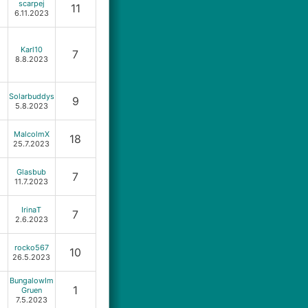
scarpej
11
6.11.2023
Karl10
7
8.8.2023
Solarbuddys
9
5.8.2023
MalcolmX
18
25.7.2023
Glasbub
7
11.7.2023
IrinaT
7
2.6.2023
rocko567
10
26.5.2023
BungalowIm
1
Gruen
7.5.2023