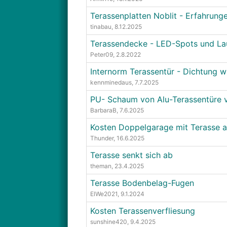
Terassenplatten Noblit - Erfahrung
tinabau
, 8.12.2025
Terassendecke - LED-Spots und La
Peter09
, 2.8.2022
Internorm Terassentür - Dichtung 
kennminedaus
, 7.7.2025
PU- Schaum von Alu-Terassentüre 
BarbaraB
, 7.6.2025
Kosten Doppelgarage mit Terasse 
Thunder
, 16.6.2025
Terasse senkt sich ab
theman
, 23.4.2025
Terasse Bodenbelag-Fugen
ElWe2021
, 9.1.2024
Kosten Terassenverfliesung
sunshine420
, 9.4.2025