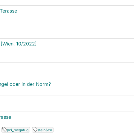
 Terasse
 [Wien, 10/2022]
gel oder in der Norm?
rasse
pci_megafug
stein&co