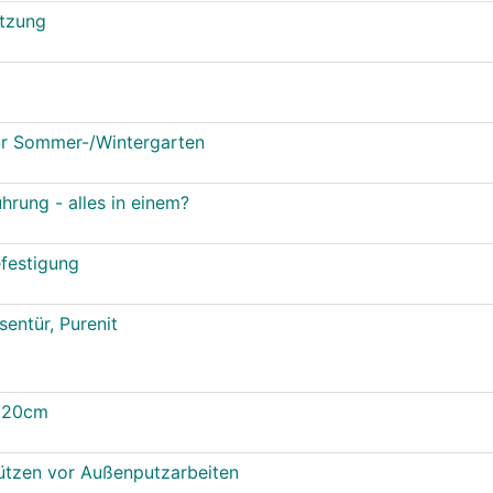
ützung
ür Sommer-/Wintergarten
rung - alles in einem?
festigung
entür, Purenit
x120cm
ützen vor Außenputzarbeiten