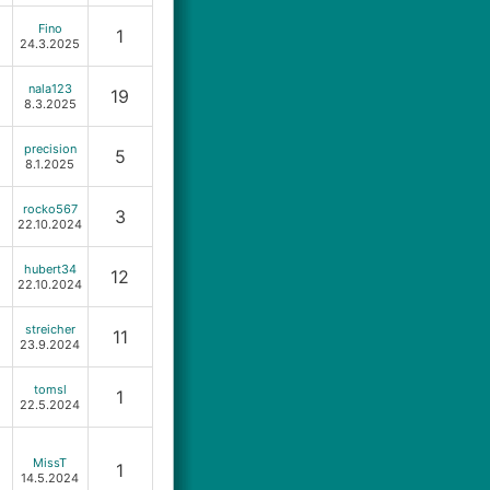
Fino
1
24.3.2025
nala123
19
8.3.2025
precision
5
8.1.2025
rocko567
3
22.10.2024
hubert34
12
22.10.2024
streicher
11
23.9.2024
tomsl
1
22.5.2024
MissT
1
14.5.2024