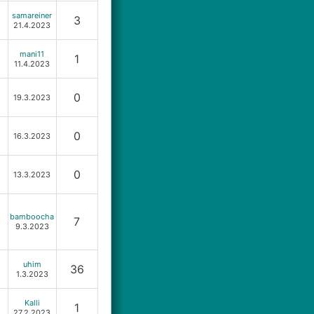
samareiner
3
21.4.2023
mani11
1
11.4.2023
0
19.3.2023
0
16.3.2023
0
13.3.2023
bamboocha
7
9.3.2023
uhim
36
1.3.2023
Kalli
1
27.2.2023