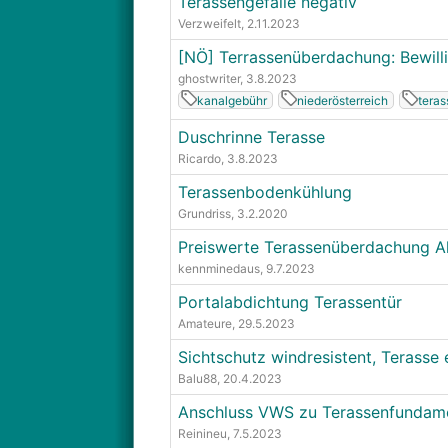
Terassengefälle negativ
Verzweifelt
, 2.11.2023
[NÖ] Terrassenüberdachung: Bewill
ghostwriter
, 3.8.2023
kanalgebühr
niederösterreich
tera
Duschrinne Terasse
Ricardo
, 3.8.2023
Terassenbodenkühlung
Grundriss
, 3.2.2020
Preiswerte Terassenüberdachung Al
kennminedaus
, 9.7.2023
Portalabdichtung Terassentür
Amateure
, 29.5.2023
Sichtschutz windresistent, Terasse 
Balu88
, 20.4.2023
Anschluss VWS zu Terassenfundam
Reinineu
, 7.5.2023