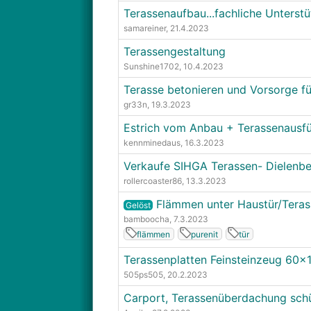
Terassenaufbau...fachliche Unterst
samareiner
, 21.4.2023
Terassengestaltung
Sunshine1702
, 10.4.2023
Terasse betonieren und Vorsorge f
gr33n
, 19.3.2023
Estrich vom Anbau + Terassenausfüh
kennminedaus
, 16.3.2023
Verkaufe SIHGA Terassen- Dielenbe
rollercoaster86
, 13.3.2023
Flämmen unter Haustür/Terass
Gelöst
bamboocha
, 7.3.2023
flämmen
purenit
tür
Terassenplatten Feinsteinzeug 60
505ps505
, 20.2.2023
Carport, Terassenüberdachung sch