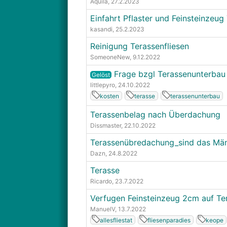
Aquila
, 27.2.2023
Einfahrt Pflaster und Feinsteinzeug
kasandi
, 25.2.2023
Reinigung Terassenfliesen
SomeoneNew
, 9.12.2022
Frage bzgl Terassenunterbau
Gelöst
littlepyro
, 24.10.2022
kosten
terasse
terassenunterbau
Terassenbelag nach Überdachung
Dissmaster
, 22.10.2022
Terassenübredachung_sind das Män
Dazn
, 24.8.2022
Terasse
Ricardo
, 23.7.2022
Verfugen Feinsteinzeug 2cm auf Te
ManuelV
, 13.7.2022
allesfliestat
fliesenparadies
keope