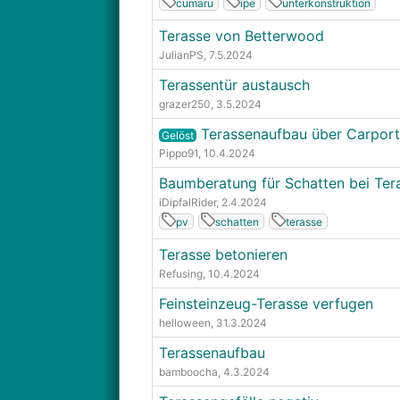
cumaru
ipe
unterkonstruktion
Terasse von Betterwood
JulianPS
, 7.5.2024
Terassentür austausch
grazer250
, 3.5.2024
Terassenaufbau über Carport
Gelöst
Pippo91
, 10.4.2024
Baumberatung für Schatten bei Ter
iDipfalRider
, 2.4.2024
pv
schatten
terasse
Terasse betonieren
Refusing
, 10.4.2024
Feinsteinzeug-Terasse verfugen
helloween
, 31.3.2024
Terassenaufbau
bamboocha
, 4.3.2024