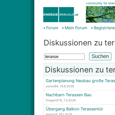
Forum
Mein Forum
Registriere
Diskussionen zu te
Diskussionen zu te
Gartenplanung Neubau große Tera
yunus64
, 16.6.2026
Nachbarn Terassen Bau
DragonX79
, 7.5.2026
Übergang Balkon Terassentür
Armin19
, 18.1.2026