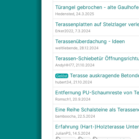
Türangel gebrochen - alte Gaulhofe
Hedensted
, 24.3.2025
Terassenplatten auf Stelzlager verl
Erker2022
, 7.3.2024
Terassenüberdachung - Ideen
weltliebende
, 28.12.2024
Terassen-Schiebetür Öffnungsricht
AndyHH77
, 21.10.2024
Terasse auskragende Beton
Gelöst
hubert34
, 21.10.2024
Entfernung PU-Schaumreste von Te
Romsch1
, 20.9.2024
Eine Reihe Schalsteine als Terasse
bamboocha
, 22.5.2024
Erfahrung (Hart-)Holzterasse Unter
JulianPS
, 14.5.2024