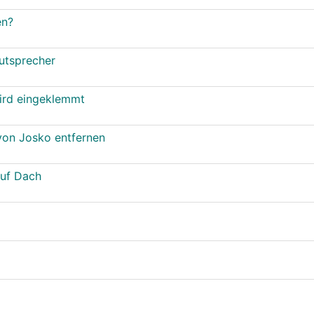
en?
utsprecher
wird eingeklemmt
von Josko entfernen
auf Dach