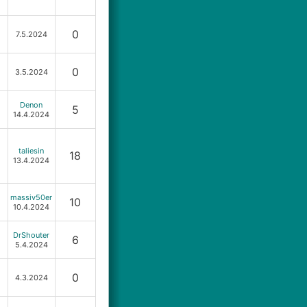
0
7.5.2024
0
3.5.2024
Denon
5
14.4.2024
taliesin
18
13.4.2024
massiv50er
10
10.4.2024
DrShouter
6
5.4.2024
0
4.3.2024