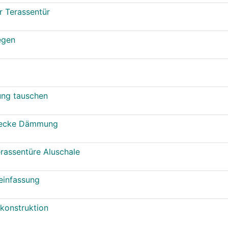
r Terassentür
egen
ung tauschen
decke Dämmung
rassentüre Aluschale
neinfassung
konstruktion