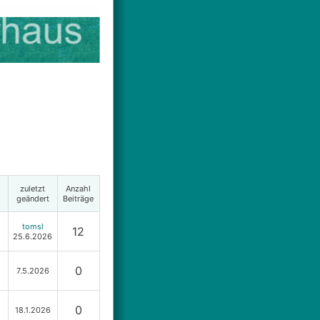
zuletzt
Anzahl
geändert
Beiträge
tomsl
12
25.6.2026
0
7.5.2026
0
18.1.2026