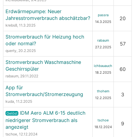
Erdwärmepumpe: Neuer
passra
Jahresstromverbrauch abschätzbar?
20
14.3.2025
krebs8
, 11.3.2025
Stromverbrauch für Heizung hoch
rabaum
oder normal?
57
27.2.2025
querty
, 20.2.2025
Stromverbrauch Waschmaschine
ichbauauch
Geschirrspüler
60
18.2.2025
rabaum
, 29.11.2022
App für
thohem
Stromverbrauch/Stromerzeugung
3
12.2.2025
kuda
, 11.2.2025
IDM Aero ALM 6-15 deutlich
Gelöst
niedrigerer Stromverbrauch als
tschoe
9
angezeigt
18.12.2024
tschoe
, 12.12.2024