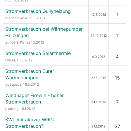
huj
, 13.3.2013
Stromverbrauch Gullyheizung
1
12.3.2013
friedrich5424
, 11.3.2013
Stromverbrauch bei Wärmepumpen
Heizungen
7
22.10.2012
zuhoererKB
, 22.10.2012
Stromverbrauch Solarthermie
4
4.9.2012
Claud
, 15.8.2012
Stromverbrauch Eurer
Wärmepumpen
15
27.5.2012
goaspeda
, 16.5.2012
Windhager Firewin - hoher
Stromverbrauch
7
24.1.2012
p.streng
, 18.1.2012
KWL mit aktiver WRG:
Stromverbrauch?!
37
21.1.2012