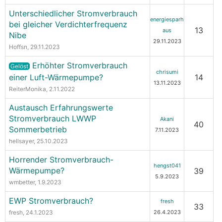
Unterschiedlicher Stromverbrauch
energiesparh
bei gleicher Verdichterfrequenz
13
aus
Nibe
29.11.2023
Hoffsn
, 29.11.2023
Erhöhter Stromverbrauch
Gelöst
chrisumi
einer Luft-Wärmepumpe?
14
13.11.2023
ReiterMonika
, 2.11.2022
Austausch Erfahrungswerte
Stromverbrauch LWWP
Akani
40
Sommerbetrieb
7.11.2023
hellsayer
, 25.10.2023
Horrender Stromverbrauch-
hengst041
Wärmepumpe?
39
5.9.2023
wmbetter
, 1.9.2023
EWP Stromverbrauch?
fresh
33
fresh
, 24.1.2023
26.4.2023