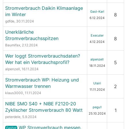
Stromverbrauch Daikin Klimaanlage
Gast-Karl
im Winter
8
6.12.2024
gdfde
, 30.11.2024
Unerklärliche
Executer
Stromverbrauchsspitzen
8
4.12.2024
Baumifax
, 2.12.2024
Wer loggt Stromverbrauchsdaten?
alpenzell
Wer hat ein Verbrauchsprofil?
5
18.11.2024
alpenzell
, 16.11.2024
Stromverbrauch WP: Heizung und
Ulairi
Warmwasser trennen
2
11.11.2024
klaus3000
, 11.11.2024
NIBE SMO S40 + NIBE F2120-20
pegu1
Zyklischer Stromverbrauch 80 Watt
1
25.10.2024
peterdele
, 5.9.2024
WP Stromverbrauch messen,
Gelöst