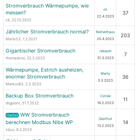
Stromverbrauch Wärmepumpe, wie
ck
messen?
37
22.4.2023
ck
, 22.10.2022
Jährlicher Stromverbrauch normal?
Reihenhaus
203
Mario33
, 7.2.2021
20.4.2023
Gigantischer Stromverbrauch
rabaum
7
thomaskroi
, 22.3.2023
31.3.2023
Wärmepumpe, Estrich ausheizen,
Marty
enormer Stromverbrauch
36
3.3.2023
Markus83
, 2.3.2023
Backup Box Stromverbrauch
Cshde
11
drgpoint
, 31.7.2022
19.2.2023
WW Stromverbrauch
Gelöst
GeoPod
berechnen Modbus Nibe WP
14
13.2.2023
ztjuu
, 8.2.2023