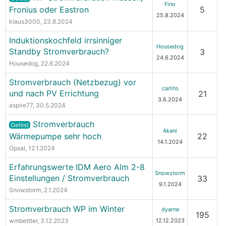
Fino
Fronius oder Eastron
5
25.8.2024
klaus3000
, 23.8.2024
Induktionskochfeld irrsinniger
Housedog
Standby Stromverbrauch?
3
24.6.2024
Housedog
, 22.6.2024
Stromverbrauch (Netzbezug) vor
carlito
und nach PV Errichtung
21
3.6.2024
aspire77
, 30.5.2024
Stromverbrauch
Gelöst
Akani
Wärmepumpe sehr hoch
22
14.1.2024
Opsal
, 12.1.2024
Erfahrungswerte IDM Aero Alm 2-8
Snowstorm
Einstellungen / Stromverbrauch
33
9.1.2024
Snowstorm
, 2.1.2024
Stromverbrauch WP im Winter
dyarne
195
wmbettter
, 3.12.2023
12.12.2023