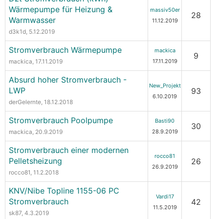
Wärmepumpe für Heizung &
massiv50er
28
Warmwasser
11.12.2019
d3k1d
, 5.12.2019
Stromverbrauch Wärmepumpe
mackica
9
mackica
, 17.11.2019
17.11.2019
Absurd hoher Stromverbrauch -
New_Projekt
LWP
93
6.10.2019
derGelernte
, 18.12.2018
Stromverbrauch Poolpumpe
Basti90
30
mackica
, 20.9.2019
28.9.2019
Stromverbrauch einer modernen
rocco81
Pelletsheizung
26
26.9.2019
rocco81
, 11.2.2018
KNV/Nibe Topline 1155-06 PC
Vardi17
Stromverbrauch
42
11.5.2019
sk87
, 4.3.2019