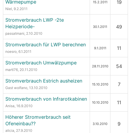
Wärmepumpe
19
15.2.2011
Niel
, 9.2.2011
Stromverbrauch LWP -2te
Heizperiode-
49
30.1.2011
passatmani
, 2.10.2010
Stromverbrauch für LWP berechnen
11
9.1.2011
noesro
, 6.1.2011
Stromverbrauch Umwälzpumpe
54
28.11.2010
martl76
, 20.11.2010
Stromverbrauch Estrich ausheizen
7
15.10.2010
Gast wolfano
, 13.10.2010
Stromverbrauch von Infrarotkabinen
11
10.10.2010
Anisa
, 16.9.2010
Höherer Stromverbrauch seit
Ofeneinbau??
9
3.10.2010
alicia
, 27.9.2010