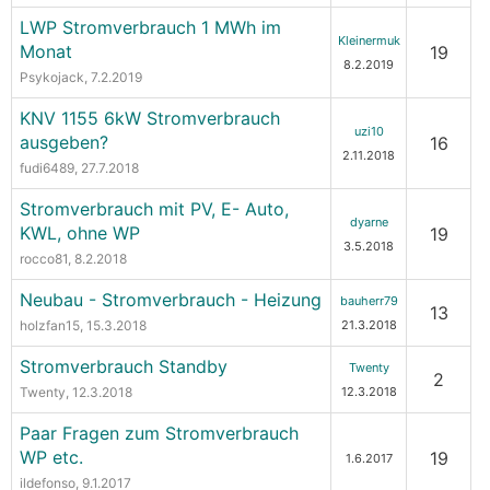
LWP Stromverbrauch 1 MWh im
Kleinermuk
Monat
19
8.2.2019
Psykojack
, 7.2.2019
KNV 1155 6kW Stromverbrauch
uzi10
ausgeben?
16
2.11.2018
fudi6489
, 27.7.2018
Stromverbrauch mit PV, E- Auto,
dyarne
KWL, ohne WP
19
3.5.2018
rocco81
, 8.2.2018
Neubau - Stromverbrauch - Heizung
bauherr79
13
holzfan15
, 15.3.2018
21.3.2018
Stromverbrauch Standby
Twenty
2
Twenty
, 12.3.2018
12.3.2018
Paar Fragen zum Stromverbrauch
WP etc.
19
1.6.2017
ildefonso
, 9.1.2017