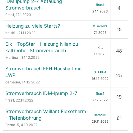
IDM Ipump 2-7 Abtauung
firas1
Stromverbrauch
4
24.1.2023
firas1
, 17.1.2023
Heizung zu viele Starts?
XTirolerX
15
heisl91
, 21.11.2022
7.1.2023
Elk - TopStar - Heizung Nilan zu
Kitt
kalt/hoher Stromverbrauch
48
1.1.2023
Martina_
, 14.12.2022
Stromverbrauch EFH Haushalt mit
STEBEA
LWP
25
16.12.2022
derbauer
, 14.12.2022
Stromverbrauch IDM-Ipump 2-7
firas1
19
firas1
, 22.11.2022
2.12.2022
Stromverbrauch Vaillant Flexotherm
Bernd15
- Tiefenbohrung
61
29.11.2022
Bernd15
, 4.10.2022