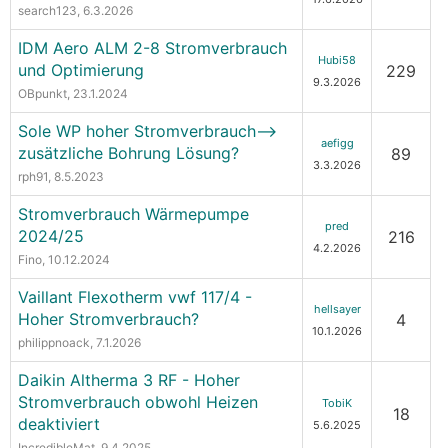
search123
, 6.3.2026
IDM Aero ALM 2-8 Stromverbrauch
Hubi58
und Optimierung
229
9.3.2026
OBpunkt
, 23.1.2024
Sole WP hoher Stromverbrauch-->
aefigg
zusätzliche Bohrung Lösung?
89
3.3.2026
rph91
, 8.5.2023
Stromverbrauch Wärmepumpe
pred
2024/25
216
4.2.2026
Fino
, 10.12.2024
Vaillant Flexotherm vwf 117/4 -
hellsayer
Hoher Stromverbrauch?
4
10.1.2026
philippnoack
, 7.1.2026
Daikin Altherma 3 RF - Hoher
Stromverbrauch obwohl Heizen
TobiK
18
deaktiviert
5.6.2025
IncredibleMat
, 9.4.2025