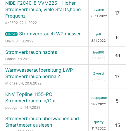
NIBE F2040-8 VVM225 - Hoher
Stromverbrauch, viele Starts,hohe
dyarne
17
Frequenz
25.11.2022
az2502
, 22.11.2022
Stromverbrauch WP messen
Gelöst
jolt
6
3.11.2022
Ulairi
, 31.10.2022
Stromverbrauch nachts
fredl00
39
Chriss
, 7.9.2022
9.9.2022
Warmwasseraufbereitung LWP
Zwosti
Stromverbrauch normal?
17
2.9.2022
Michael34
, 20.8.2022
KNV Topline 1155-PC
peepgame
Stromverbrauch In/Out
5
14.7.2022
peepgame
, 14.7.2022
Stromverbrauch überwachen und
querty
Smartmeter auslesen
45
11.7.2022