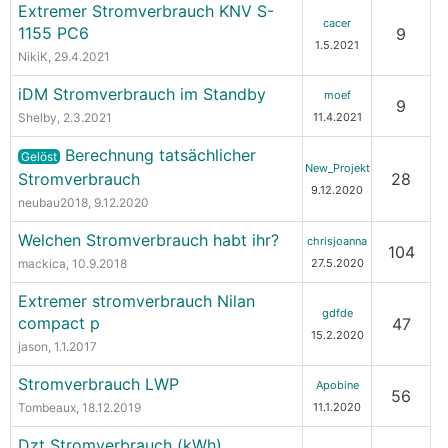
Extremer Stromverbrauch KNV S-
cacer
1155 PC6
9
1.5.2021
NikiK
, 29.4.2021
iDM Stromverbrauch im Standby
moef
9
Shelby
, 2.3.2021
11.4.2021
Berechnung tatsächlicher
Gelöst
New_Projekt
Stromverbrauch
28
9.12.2020
neubau2018
, 9.12.2020
Welchen Stromverbrauch habt ihr?
chrisjoanna
104
mackica
, 10.9.2018
27.5.2020
Extremer stromverbrauch Nilan
gdfde
compact p
47
15.2.2020
jason
, 1.1.2017
Stromverbrauch LWP
Apobine
56
Tombeaux
, 18.12.2019
11.1.2020
Dzt Stromverbrauch (kWh)