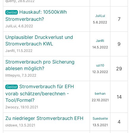
querty
, 28.6.2022
Hauskauf: 10500kWh
Gelöst
JuliLui
Stromverbrauch?
7
5.6.2022
JuliLui
, 4.6.2022
Unplausibler Druckverlust und
JanRi
Stromverbrauch KWL
9
14.5.2022
JanRi
, 11.5.2022
Stromverbrauch pro Sicherung
uzi10
ablesen möglich?
29
12.3.2022
littlepyro
, 7.3.2022
Stromverbrauch für EFH
Gelöst
vorab schätzen/berechnen -
berhan
14
Tool/Formel?
22.10.2021
2woozy
, 19.10.2021
Zu niedrieger Stromverbrauch EFH
Suedseite
4
oldswe
, 13.5.2021
13.5.2021