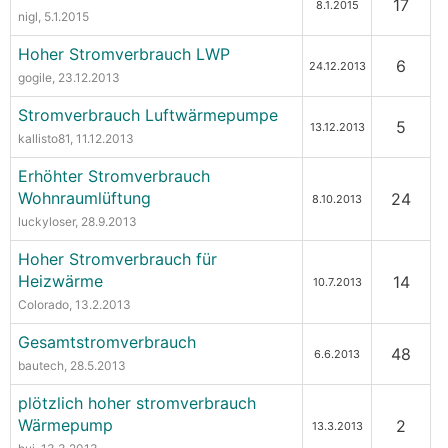
17
8.1.2015
nigl
, 5.1.2015
Hoher Stromverbrauch LWP
6
24.12.2013
gogile
, 23.12.2013
Stromverbrauch Luftwärmepumpe
5
13.12.2013
kallisto81
, 11.12.2013
Erhöhter Stromverbrauch
Wohnraumlüftung
24
8.10.2013
luckyloser
, 28.9.2013
Hoher Stromverbrauch für
Heizwärme
14
10.7.2013
Colorado
, 13.2.2013
Gesamtstromverbrauch
48
6.6.2013
bautech
, 28.5.2013
plötzlich hoher stromverbrauch
Wärmepump
2
13.3.2013