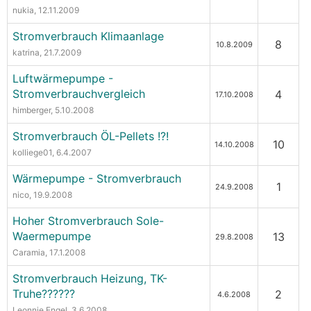
nukia
, 12.11.2009
Stromverbrauch Klimaanlage
8
10.8.2009
katrina
, 21.7.2009
Luftwärmepumpe -
Stromverbrauchvergleich
4
17.10.2008
himberger
, 5.10.2008
Stromverbrauch ÖL-Pellets !?!
10
14.10.2008
kolliege01
, 6.4.2007
Wärmepumpe - Stromverbrauch
1
24.9.2008
nico
, 19.9.2008
Hoher Stromverbrauch Sole-
Waermepumpe
13
29.8.2008
Caramia
, 17.1.2008
Stromverbrauch Heizung, TK-
Truhe??????
2
4.6.2008
Leonnie Engel
, 3.6.2008