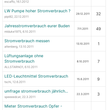
escaffo
, 16.1.2012
LW Pumpe hoher Stromverbrauch ?
32
29.12.2011
pipi82
, 22.12.2011
Jahresstromverbrauch eurer Buden
49
7.11.2011
mlduke1975
, 6.10.2011
Stromverbrauch messen
1
13.10.2011
altenberg
, 13.10.2011
Lüftungsanlage ohne
Stromverbrauch
7
8.10.2011
ALLSTARNO1
, 6.10.2011
LED-Leuchtmittel Stromverbrauch
9
15.6.2011
tschi
, 12.6.2011
umfrage stromverbrauch jährlich...
3
22.3.2011
speeeedcat
, 22.3.2011
Mieter Stromverbrauch Opfer -