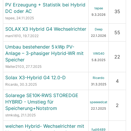
PV Erzeugung + Statistik bei Hybrid
tepee
DC oder AC
35
9.3.2026
tepee
, 24.11.2025
SOLAX X3 Hybrid G4 Wechselrichter
Deep
55
mani1610
, 19.7.2022
22.1.2026
Umbau bestehender 5 kWp PV-
Anlage – 3-phasiger Hybrid-WR mit
VWG40
22
Speicher
5.8.2025
Walter2103
, 27.7.2025
Solax X3-Hybrid G4 12.0-D
Ricardo
4
Ricardo
, 30.3.2025
31.3.2025
Solarege SE10K-RWS STOREDGE
HYBRID - Umstieg für
speeeedcat
2
Speicherung+Notstrom
22.1.2025
stmksbg
, 21.1.2025
welchen Hybrid- Wechselrichter mit
fudi6489