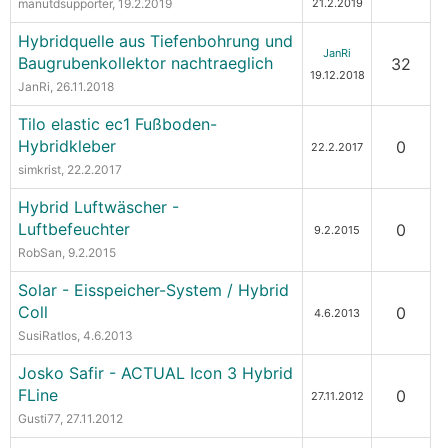
manutdsupporter
, 19.2.2019
21.2.2019
Hybridquelle aus Tiefenbohrung und
JanRi
Baugrubenkollektor nachtraeglich
32
19.12.2018
JanRi
, 26.11.2018
Tilo elastic ec1 Fußboden-
Hybridkleber
0
22.2.2017
simkrist
, 22.2.2017
Hybrid Luftwäscher -
Luftbefeuchter
0
9.2.2015
RobSan
, 9.2.2015
Solar - Eisspeicher-System / Hybrid
Coll
0
4.6.2013
SusiRatlos
, 4.6.2013
Josko Safir - ACTUAL Icon 3 Hybrid
FLine
0
27.11.2012
Gusti77
, 27.11.2012