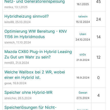
Netz- und Generatoreinspeisung
45
16.1.2025
norika
, 13.1.2025
Hybridheizung sinnvoll?
taliesin
24
leito99
, 25.10.2024
15.12.2024
Optimierung WW Bereitung - KNV
Ulairi
1156 im Hybridmodus
14
24.10.2024
sixmich
, 11.10.2024
Mazda CX60 Plug-in Hybrid Leasing
sir0x
Zu Gut um Wahr zu sein?
12
21.9.2024
mrm93
, 21.9.2024
Welche Wallbox bei 2 WR, wobei
einer ein Hybrid ist.
0
16.9.2024
gooe
, 16.9.2024
Speicher ohne Hybrid-WR
Gawan
4
streicher
, 26.5.2024
27.5.2024
Speicherlösungen für Nicht-