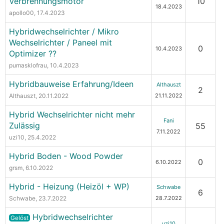
Verbrennungsmotor
10
18.4.2023
apollo00
, 17.4.2023
Hybridwechselrichter / Mikro
Wechselrichter / Paneel mit
0
10.4.2023
Optimizer ??
pumasklofrau
, 10.4.2023
Hybridbauweise Erfahrung/Ideen
Althauszt
2
Althauszt
, 20.11.2022
21.11.2022
Hybrid Wechselrichter nicht mehr
Fani
Zulässig
55
7.11.2022
uzi10
, 25.4.2022
Hybrid Boden - Wood Powder
0
6.10.2022
grsm
, 6.10.2022
Hybrid - Heizung (Heizöl + WP)
Schwabe
6
Schwabe
, 23.7.2022
28.7.2022
Hybridwechselrichter
Gelöst
uzi10