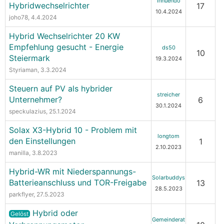
Innuendo
Hybridwechselrichter
17
10.4.2024
joho78
, 4.4.2024
Hybrid Wechselrichter 20 KW
Empfehlung gesucht - Energie
ds50
10
Steiermark
19.3.2024
Styriaman
, 3.3.2024
Steuern auf PV als hybrider
streicher
Unternehmer?
6
30.1.2024
speckulazius
, 25.1.2024
Solax X3-Hybrid 10 - Problem mit
longtom
den Einstellungen
1
2.10.2023
manilla
, 3.8.2023
Hybrid-WR mit Niederspannungs-
Solarbuddys
Batterieanschluss und TOR-Freigabe
13
28.5.2023
parkflyer
, 27.5.2023
Hybrid oder
Gelöst
Gemeinderat