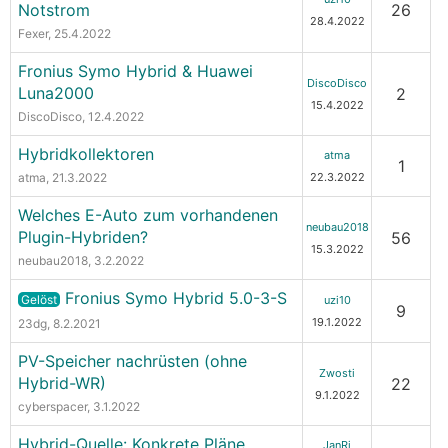
Notstrom
26
28.4.2022
Fexer
, 25.4.2022
Fronius Symo Hybrid & Huawei
DiscoDisco
Luna2000
2
15.4.2022
DiscoDisco
, 12.4.2022
Hybridkollektoren
atma
1
atma
, 21.3.2022
22.3.2022
Welches E-Auto zum vorhandenen
neubau2018
Plugin-Hybriden?
56
15.3.2022
neubau2018
, 3.2.2022
Fronius Symo Hybrid 5.0-3-S
Gelöst
uzi10
9
19.1.2022
23dg
, 8.2.2021
PV-Speicher nachrüsten (ohne
Zwosti
Hybrid-WR)
22
9.1.2022
cyberspacer
, 3.1.2022
Hybrid-Quelle: Konkrete Pläne
JanRi