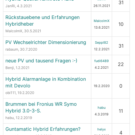
31
JanRi
, 4.3.2021
26.11.2021
Rückstauebene und Erfahrungen
MalcolmX
Hybridheber
10
13.6.2021
MalcolmX
, 30.5.2021
PV Wechselrichter Dimensionierung
Seppl82
31
rabaum
, 30.7.2020
12.2.2021
neue PV und tausend Fragen :-)
fudi6489
22
Benji
, 1.2.2021
4.2.2021
Hybrid Alarmanlage in Kombination
mit Devolo
0
19.2.2020
obi111
, 19.2.2020
Brummen bei Fronius WR Symo
habu
Hybrid 3.0-3-S.
11
4.3.2019
habu
, 12.2.2019
Guntamatic Hybrid Erfahrungen?
helyx
4