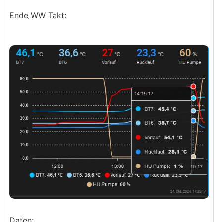
Ende
WW
Takt:
Daten: