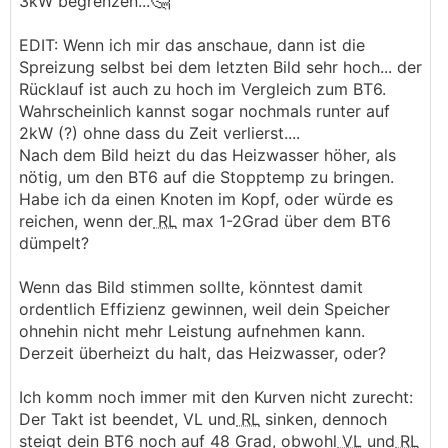
🤔
3kW begrenzen...
EDIT: Wenn ich mir das anschaue, dann ist die
Spreizung selbst bei dem letzten Bild sehr hoch... der
Rücklauf ist auch zu hoch im Vergleich zum BT6.
Wahrscheinlich kannst sogar nochmals runter auf
2kW (?) ohne dass du Zeit verlierst....
Nach dem Bild heizt du das Heizwasser höher, als
nötig, um den BT6 auf die Stopptemp zu bringen.
Habe ich da einen Knoten im Kopf, oder würde es
reichen, wenn der
RL
max 1-2Grad über dem BT6
dümpelt?
Wenn das Bild stimmen sollte, könntest damit
ordentlich Effizienz gewinnen, weil dein Speicher
ohnehin nicht mehr Leistung aufnehmen kann.
Derzeit überheizt du halt, das Heizwasser, oder?
Ich komm noch immer mit den Kurven nicht zurecht:
Der Takt ist beendet, VL und
RL
sinken, dennoch
steigt dein BT6 noch auf 48 Grad, obwohl
VL
und
RL