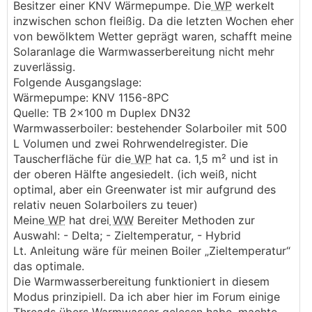
Besitzer einer KNV Wärmepumpe. Die
WP
werkelt
inzwischen schon fleißig. Da die letzten Wochen eher
von bewölktem Wetter geprägt waren, schafft meine
Solaranlage die Warmwasserbereitung nicht mehr
zuverlässig.
Folgende Ausgangslage:
Wärmepumpe: KNV 1156-8PC
Quelle: TB 2x100 m Duplex DN32
Warmwasserboiler: bestehender Solarboiler mit 500
L Volumen und zwei Rohrwendelregister. Die
Tauscherfläche für die
WP
hat ca. 1,5 m² und ist in
der oberen Hälfte angesiedelt. (ich weiß, nicht
optimal, aber ein Greenwater ist mir aufgrund des
relativ neuen Solarboilers zu teuer)
Meine
WP
hat drei
WW
Bereiter Methoden zur
Auswahl: - Delta; - Zieltemperatur, - Hybrid
Lt. Anleitung wäre für meinen Boiler „Zieltemperatur“
das optimale.
Die Warmwasserbereitung funktioniert in diesem
Modus prinzipiell. Da ich aber hier im Forum einige