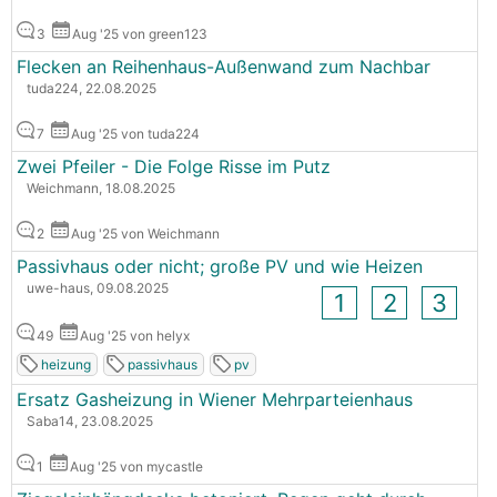
3
Aug '25 von green123
Flecken an Reihenhaus-Außenwand zum Nachbar
tuda224, 22.08.2025
7
Aug '25 von tuda224
Zwei Pfeiler - Die Folge Risse im Putz
Weichmann, 18.08.2025
2
Aug '25 von Weichmann
Passivhaus oder nicht; große PV und wie Heizen
uwe-haus, 09.08.2025
1
2
3
49
Aug '25 von helyx
heizung
passivhaus
pv
Ersatz Gasheizung in Wiener Mehrparteienhaus
Saba14, 23.08.2025
1
Aug '25 von mycastle