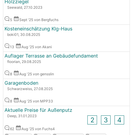
Holzziegel
Seewald, 27.10.2023
5
Sept '25 von Bergfuchs
Kosteneinschätzung Klg-Haus
boki01, 30.08.2025
13
Aug '25 von Akani
Auflager Terrasse an Gebäudefundament
floorian, 29.08.2025
8
Aug '25 von gensslin
Garagenboden
Schwarzweiss, 27.08.2025
8
Aug '25 von MPP33
Aktuelle Preise für Außenputz
Deep, 31.01.2023
2
3
4
62
Aug '25 von Fuchs4