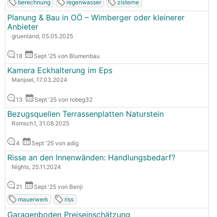
berechnung
regenwasser
zisterne
Planung & Bau in OÖ – Wimberger oder kleinerer
Anbieter
gruenland, 05.05.2025
18
Sept '25 von Blumenbau
Kamera Eckhalterung im Eps
Manjoel, 17.03.2024
13
Sept '25 von robeg32
Bezugsquellen Terrassenplatten Naturstein
Romsch1, 31.08.2025
4
Sept '25 von adig
Risse an den Innenwänden: Handlungsbedarf?
Nights, 25.11.2024
21
Sept '25 von Benji
mauerwerk
riss
Garagenboden Preiseinschätzung