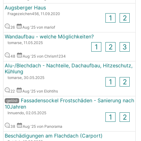
Augsberger Haus
Fragezeichen456, 11.09.2020
1
2
26
Aug '25 von mariof
Wandaufbau - welche Möglichkeiten?
tomarse, 11.05.2025
1
2
3
48
Aug '25 von Chrism1234
Alu-/Blechdach - Nachteile, Dachaufbau, Hitzeschutz,
Kühlung
tomarse, 30.05.2025
1
2
22
Aug '25 von Elohtihs
Fassadensockel Frostschäden - Sanierung nach
·gelöst·
10Jahren
Innuendo, 02.05.2025
1
2
38
Aug '25 von Panorama
Beschädigungen am Flachdach (Carport)