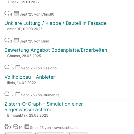
THackl, 19.01.2022
4
Sept '25 von Chris80
Unklare Lüftung / Klappe / Bauteil in Fassade
cmonDE, 09.09.2025
3
Sept '25 von Dirm
Bewertung Angebot Bodenplatte/Erdarbeiten
Ghamor, 28.05.2025
15
Sept '25 von Designo
Vollholzbau - Anbieter
lilela, 14.02.2022
17
Sept '25 von Blumenbau
Zistern-O-Graph - Simulation einer
Regenwasserzisterne
BirnbauMax, 29.08.2025
8
10
Sept '25 von kraweuschuasta