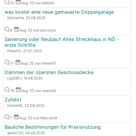
15
Aug '25 von taliesin
was kostet eine neue gemauerte Doppelgarage
Michalina, 25.08.2025
9
Aug '25 von precision
Sanierung oder Neubau? Altes Streckhaus in NÖ -
erste Schritte
Peter00, 27.07.2025
11
Aug '25 von Peter00
Dämmen der obersten Geschossdecke
Lipi2901, 19.08.2025
18
Aug '25 von xaero26
Zufahrt
Daniel93, 23.08.2025
7
Aug '25 von MalcolmX
Bauliche Bestimmungen für Praxisnutzung
green123, 24.08.2025