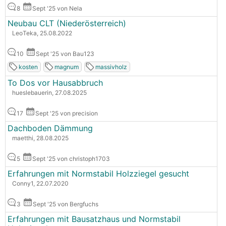
8
Sept '25 von Nela
Neubau CLT (Niederösterreich)
LeoTeka, 25.08.2022
10
Sept '25 von Bau123
kosten
magnum
massivholz
To Dos vor Hausabbruch
hueslebauerin, 27.08.2025
17
Sept '25 von precision
Dachboden Dämmung
maetthi, 28.08.2025
5
Sept '25 von christoph1703
Erfahrungen mit Normstabil Holzziegel gesucht
Conny1, 22.07.2020
3
Sept '25 von Bergfuchs
Erfahrungen mit Bausatzhaus und Normstabil