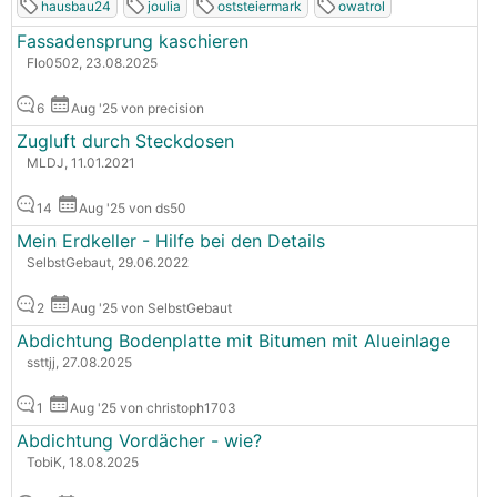
hausbau24
joulia
oststeiermark
owatrol
Fassadensprung kaschieren
Flo0502, 23.08.2025
6
Aug '25 von precision
Zugluft durch Steckdosen
MLDJ, 11.01.2021
14
Aug '25 von ds50
Mein Erdkeller - Hilfe bei den Details
SelbstGebaut, 29.06.2022
2
Aug '25 von SelbstGebaut
Abdichtung Bodenplatte mit Bitumen mit Alueinlage
ssttjj, 27.08.2025
1
Aug '25 von christoph1703
Abdichtung Vordächer - wie?
TobiK, 18.08.2025