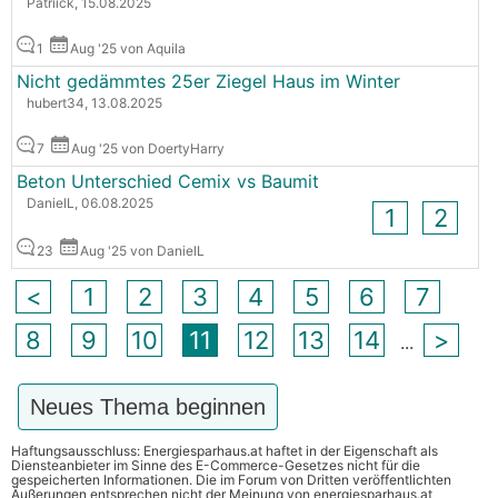
Patriick, 15.08.2025
1
Aug '25 von Aquila
Nicht gedämmtes 25er Ziegel Haus im Winter
hubert34, 13.08.2025
7
Aug '25 von DoertyHarry
Beton Unterschied Cemix vs Baumit
DanielL, 06.08.2025
1
2
23
Aug '25 von DanielL
<
1
2
3
4
5
6
7
8
9
10
11
12
13
14
>
...
Neues Thema beginnen
Haftungsausschluss: Energiesparhaus.at haftet in der Eigenschaft als
Diensteanbieter im Sinne des E-Commerce-Gesetzes nicht für die
gespeicherten Informationen. Die im Forum von Dritten veröffentlichten
Äußerungen entsprechen nicht der Meinung von energiesparhaus.at