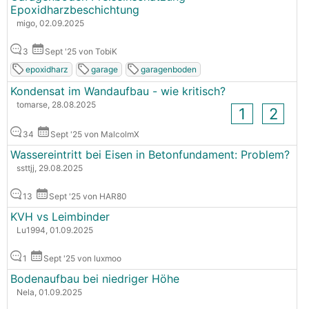
Epoxidharzbeschichtung
migo, 02.09.2025
3
Sept '25 von TobiK
epoxidharz
garage
garagenboden
Kondensat im Wandaufbau - wie kritisch?
tomarse, 28.08.2025
1
2
34
Sept '25 von MalcolmX
Wassereintritt bei Eisen in Betonfundament: Problem?
ssttjj, 29.08.2025
13
Sept '25 von HAR80
KVH vs Leimbinder
Lu1994, 01.09.2025
1
Sept '25 von luxmoo
Bodenaufbau bei niedriger Höhe
Nela, 01.09.2025