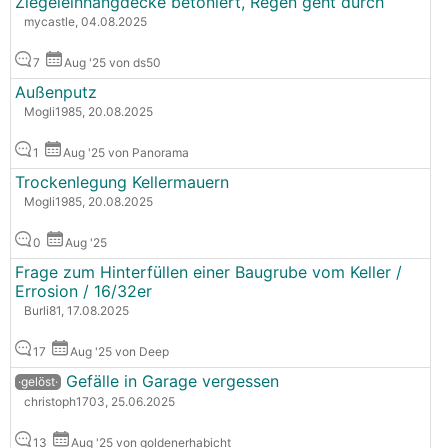
Ziegeleinhängdecke betoniert, Regen geht durch
mycastle, 04.08.2025
7
Aug '25 von ds50
Außenputz
Mogli1985, 20.08.2025
1
Aug '25 von Panorama
Trockenlegung Kellermauern
Mogli1985, 20.08.2025
0
Aug '25
Frage zum Hinterfüllen einer Baugrube vom Keller /
Errosion / 16/32er
Burli81, 17.08.2025
17
Aug '25 von Deep
Gefälle in Garage vergessen
·gelöst·
christoph1703, 25.06.2025
13
Aug '25 von goldenerhabicht