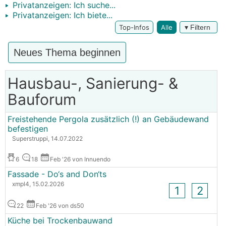
Privatanzeigen: Ich suche...
Privatanzeigen: Ich biete...
Top-Infos
Alle
▾ Filtern
Neues Thema beginnen
Hausbau-, Sanierung- &
Bauforum
Freistehende Pergola zusätzlich (!) an Gebäudewand
befestigen
Superstruppi, 14.07.2022
6
18
Feb '26 von Innuendo
Fassade - Do‘s and Don‘ts
xmpl4, 15.02.2026
1
2
22
Feb '26 von ds50
Küche bei Trockenbauwand