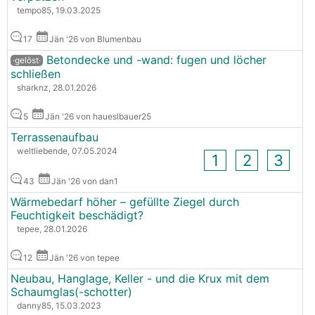
tempo85, 19.03.2025
17
Jän '26 von Blumenbau
Betondecke und -wand: fugen und löcher
·gelöst·
schließen
sharknz, 28.01.2026
5
Jän '26 von haueslbauer25
Terrassenaufbau
weltliebende, 07.05.2024
1
2
3
43
Jän '26 von dan1
Wärmebedarf höher – gefüllte Ziegel durch
Feuchtigkeit beschädigt?
tepee, 28.01.2026
12
Jän '26 von tepee
Neubau, Hanglage, Keller - und die Krux mit dem
Schaumglas(-schotter)
danny85, 15.03.2023