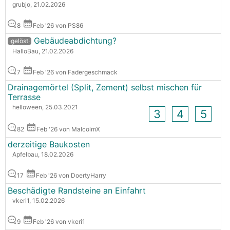
grubjo, 21.02.2026
8
Feb '26 von PS86
Gebäudeabdichtung?
·gelöst·
HalloBau, 21.02.2026
7
Feb '26 von Fadergeschmack
Drainagemörtel (Split, Zement) selbst mischen für
Terrasse
helloween, 25.03.2021
3
4
5
82
Feb '26 von MalcolmX
derzeitige Baukosten
Apfelbau, 18.02.2026
17
Feb '26 von DoertyHarry
Beschädigte Randsteine an Einfahrt
vkeri1, 15.02.2026
9
Feb '26 von vkeri1