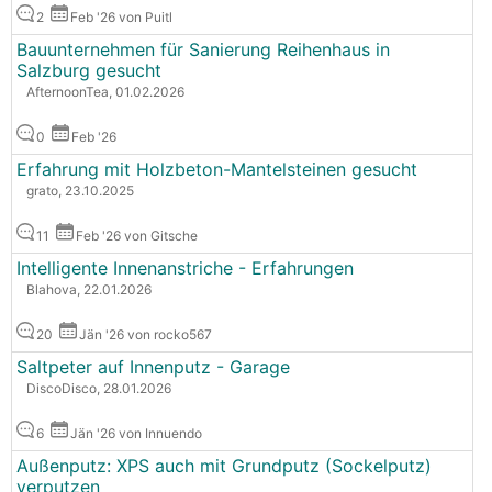
2
Feb '26 von Puitl
Bauunternehmen für Sanierung Reihenhaus in
Salzburg gesucht
AfternoonTea, 01.02.2026
0
Feb '26
Erfahrung mit Holzbeton-Mantelsteinen gesucht
grato, 23.10.2025
11
Feb '26 von Gitsche
Intelligente Innenanstriche - Erfahrungen
Blahova, 22.01.2026
20
Jän '26 von rocko567
Saltpeter auf Innenputz - Garage
DiscoDisco, 28.01.2026
6
Jän '26 von Innuendo
Außenputz: XPS auch mit Grundputz (Sockelputz)
verputzen