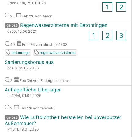
RocoKiefa, 29.01.2026
1
2
25
Feb '26 von Amon
Regenwasserzisterne mit Betonringen
·gelöst·
ds50, 18.06.2021
1
2
3
49
Feb '26 von christoph1703
betonringe
regenwasserzisterne
Sanierungsbonus aus
pezip, 02.02.2026
2
Feb '26 von Fadergeschmack
Auflagefläche Überlager
Lu1994, 01.02.2026
2
Feb '26 von tempo85
Wie Luftdichtheit herstellen bei unverputzer
·gelöst·
Außenmauer?
kf1811, 19.01.2026