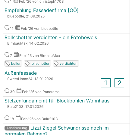
1
Feb '26 von christoph1703
Empfehlung Fassadenfirma [OÖ]
bluebottle, 21.09.2025
11
Feb '26 von bluebottle
Rollschotter verdichten - ein Fotobeweis
BirnbauMax, 14.02.2026
7
Feb '26 von BirnbauMax
keller
rollschotter
verdichten
Außenfassade
SweetHome24, 13.01.2026
1
2
30
Feb '26 von Panorama
Stelzenfundamemt für Blockbohlen Wohnhaus
Balu2103, 17.01.2026
18
Feb '26 von Balu2103
Lizzi Ziegel Schwundrisse noch im
·Abstimmung·
normalen Rahmen?