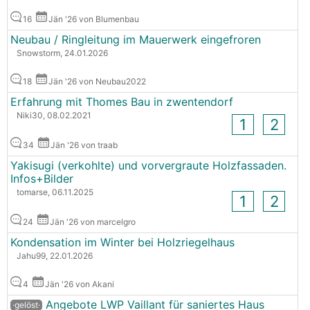
16
Jän '26 von Blumenbau
Neubau / Ringleitung im Mauerwerk eingefroren
Snowstorm, 24.01.2026
18
Jän '26 von Neubau2022
Erfahrung mit Thomes Bau in zwentendorf
Niki30, 08.02.2021
1
2
34
Jän '26 von traab
Yakisugi (verkohlte) und vorvergraute Holzfassaden.
Infos+Bilder
tomarse, 06.11.2025
1
2
24
Jän '26 von marcelgro
Kondensation im Winter bei Holzriegelhaus
Jahu99, 22.01.2026
4
Jän '26 von Akani
Angebote LWP Vaillant für saniertes Haus
·gelöst·