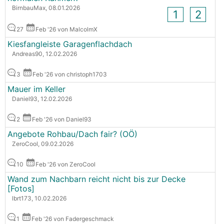
BirnbauMax, 08.01.2026
1
2
27
Feb '26 von MalcolmX
Kiesfangleiste Garagenflachdach
Andreas90, 12.02.2026
3
Feb '26 von christoph1703
Mauer im Keller
Daniel93, 12.02.2026
2
Feb '26 von Daniel93
Angebote Rohbau/Dach fair? (OÖ)
ZeroCool, 09.02.2026
10
Feb '26 von ZeroCool
Wand zum Nachbarn reicht nicht bis zur Decke
[Fotos]
lbrt173, 10.02.2026
1
Feb '26 von Fadergeschmack