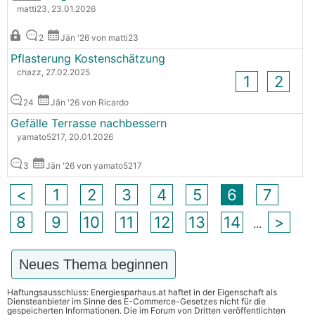
matti23, 23.01.2026
2
Jän '26 von matti23
Pflasterung Kostenschätzung
chazz, 27.02.2025
1
2
24
Jän '26 von Ricardo
Gefälle Terrasse nachbessern
yamato5217, 20.01.2026
3
Jän '26 von yamato5217
<
1
2
3
4
5
6
7
8
9
10
11
12
13
14
>
...
Neues Thema beginnen
Haftungsausschluss: Energiesparhaus.at haftet in der Eigenschaft als
Diensteanbieter im Sinne des E-Commerce-Gesetzes nicht für die
gespeicherten Informationen. Die im Forum von Dritten veröffentlichten