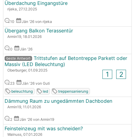
Überdachung Eingangstüre
rijeka, 27.12.2025
10
Jän '26 von rijeka
Übergang Balkon Terassentür
Armin19, 18.01.2026
0
Jän '26
Trittstufen auf Betontreppe Parkett oder
·beste Antwort·
Massiv (LED Beleuchtung)
Oberburger, 01.09.2025
1
2
23
Jän '26 von Guti
beleuchtung
led
treppensanierung
Dämmung Raum zu ungedämmten Dachboden
Armin19, 11.01.2026
2
Jän '26 von Armin19
Feinsteinzeug mit was schneiden?
Walnuss, 07.01.2026