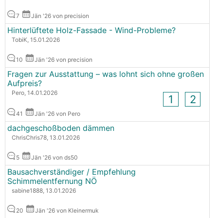
7
Jän '26 von precision
Hinterlüftete Holz-Fassade - Wind-Probleme?
TobiK, 15.01.2026
10
Jän '26 von precision
Fragen zur Ausstattung – was lohnt sich ohne großen
Aufpreis?
Pero, 14.01.2026
1
2
41
Jän '26 von Pero
dachgeschoßboden dämmen
ChrisChris78, 13.01.2026
5
Jän '26 von ds50
Bausachverständiger / Empfehlung
Schimmelentfernung NÖ
sabine1888, 13.01.2026
20
Jän '26 von Kleinermuk