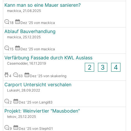
Kann man so eine Mauer sanieren?
mackica, 21.08.2025
18
Dez '25 von mackica
Ablauf Bauverhandlung
mackica, 25.12.2025
15
Dez '25 von mackica
Verfärbung Fassade durch KWL Auslass
Casemodder, 16.11.2019
2
3
4
4
63
Dez '25 von skakering
Carport Untersicht verschalen
LukasH, 28.09.2022
2
Dez '25 von Langi83
Projekt: Weinviertler "Mausboden"
tekov, 25.12.2025
9
Dez '25 von Steph01