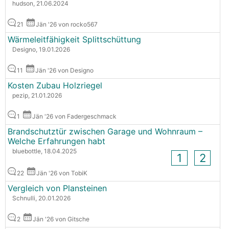
hudson, 21.06.2024
21
Jän '26 von rocko567
Wärmeleitfähigkeit Splittschüttung
Designo, 19.01.2026
11
Jän '26 von Designo
Kosten Zubau Holzriegel
pezip, 21.01.2026
1
Jän '26 von Fadergeschmack
Brandschutztür zwischen Garage und Wohnraum –
Welche Erfahrungen habt
bluebottle, 18.04.2025
1
2
22
Jän '26 von TobiK
Vergleich von Plansteinen
Schnulli, 20.01.2026
2
Jän '26 von Gitsche