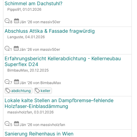
Schimmel am Dachstuhl?
Pippo91, 01.01.2026
8
Jän '26 von massiv50er
Abschluss Attika & Fassade fragwürdig
Languste, 04.01.2026
1
Jän '26 von massiv50er
Erfahrungsbericht Kellerabdichtung - Kellerneubau
Superflex D24
BirnbauMax, 20.12.2025
7
Jän '26 von BirnbauMax
abdichtung
keller
Lokale kalte Stellen an Dampfbremse–fehlende
Holzfaser-Einblasdämmung
massivholzfan, 03.01.2026
5
Jän '26 von massivholzfan
Sanierung Reihenhaus in Wien