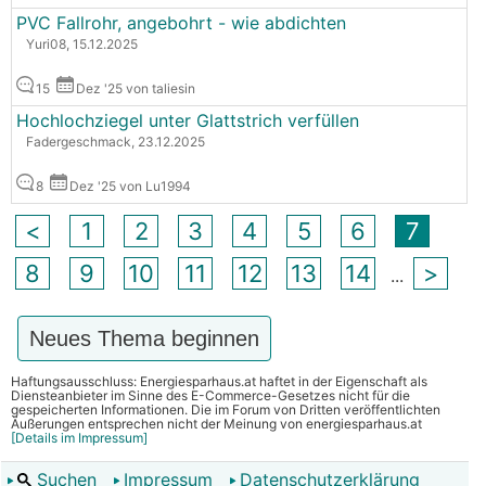
PVC Fallrohr, angebohrt - wie abdichten
Yuri08, 15.12.2025
15
Dez '25 von taliesin
Hochlochziegel unter Glattstrich verfüllen
Fadergeschmack, 23.12.2025
8
Dez '25 von Lu1994
<
1
2
3
4
5
6
7
8
9
10
11
12
13
14
>
...
Neues Thema beginnen
Haftungsausschluss: Energiesparhaus.at haftet in der Eigenschaft als
Diensteanbieter im Sinne des E-Commerce-Gesetzes nicht für die
gespeicherten Informationen. Die im Forum von Dritten veröffentlichten
Äußerungen entsprechen nicht der Meinung von energiesparhaus.at
[Details im Impressum]
Suchen
Impressum
Datenschutzerklärung