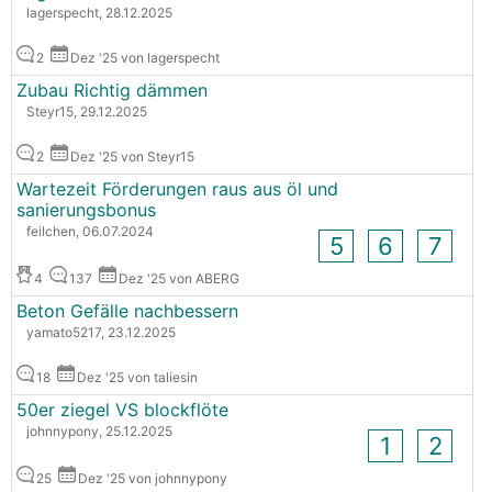
lagerspecht, 28.12.2025
2
Dez '25 von lagerspecht
Zubau Richtig dämmen
Steyr15, 29.12.2025
2
Dez '25 von Steyr15
Wartezeit Förderungen raus aus öl und
sanierungsbonus
feilchen, 06.07.2024
5
6
7
4
137
Dez '25 von ABERG
Beton Gefälle nachbessern
yamato5217, 23.12.2025
18
Dez '25 von taliesin
50er ziegel VS blockflöte
johnnypony, 25.12.2025
1
2
25
Dez '25 von johnnypony