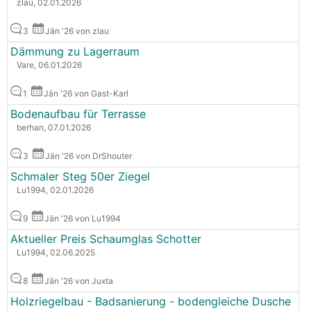
zlau, 02.01.2026
3
Jän '26 von zlau
Dämmung zu Lagerraum
Vare, 06.01.2026
1
Jän '26 von Gast-Karl
Bodenaufbau für Terrasse
berhan, 07.01.2026
3
Jän '26 von DrShouter
Schmaler Steg 50er Ziegel
Lu1994, 02.01.2026
9
Jän '26 von Lu1994
Aktueller Preis Schaumglas Schotter
Lu1994, 02.06.2025
8
Jän '26 von Juxta
Holzriegelbau - Badsanierung - bodengleiche Dusche