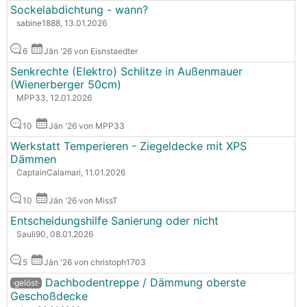
Sockelabdichtung - wann?
sabine1888, 13.01.2026
6
Jän '26 von Eisnstaedter
Senkrechte (Elektro) Schlitze in Außenmauer
(Wienerberger 50cm)
MPP33, 12.01.2026
10
Jän '26 von MPP33
Werkstatt Temperieren - Ziegeldecke mit XPS
Dämmen
CaptainCalamari, 11.01.2026
10
Jän '26 von MissT
Entscheidungshilfe Sanierung oder nicht
Sauli90, 08.01.2026
5
Jän '26 von christoph1703
Dachbodentreppe / Dämmung oberste
·gelöst·
Geschoßdecke