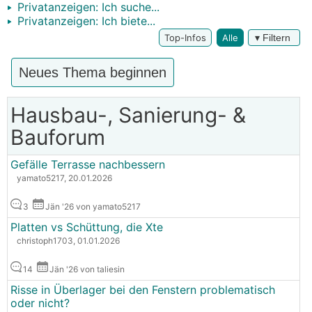
Privatanzeigen: Ich suche...
Privatanzeigen: Ich biete...
Top-Infos
Alle
▾ Filtern
Neues Thema beginnen
Hausbau-, Sanierung- &
Bauforum
Gefälle Terrasse nachbessern
yamato5217, 20.01.2026
3
Jän '26 von yamato5217
Platten vs Schüttung, die Xte
christoph1703, 01.01.2026
14
Jän '26 von taliesin
Risse in Überlager bei den Fenstern problematisch
oder nicht?