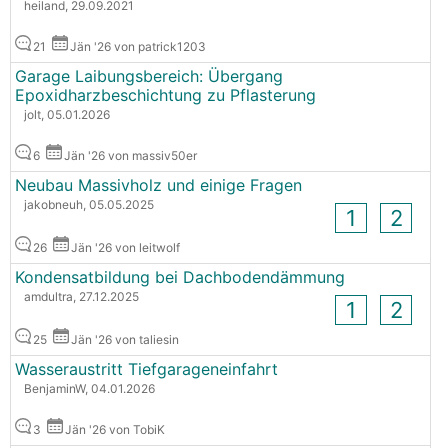
heiland, 29.09.2021
21
Jän '26 von patrick1203
Garage Laibungsbereich: Übergang
Epoxidharzbeschichtung zu Pflasterung
jolt, 05.01.2026
6
Jän '26 von massiv50er
Neubau Massivholz und einige Fragen
jakobneuh, 05.05.2025
1
2
26
Jän '26 von leitwolf
Kondensatbildung bei Dachbodendämmung
amdultra, 27.12.2025
1
2
25
Jän '26 von taliesin
Wasseraustritt Tiefgarageneinfahrt
BenjaminW, 04.01.2026
3
Jän '26 von TobiK