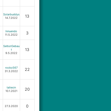
Solarbuddys
13
14.7.2022
Innuendo
3
11.5.2022
SelbstGebau
13
t
9.5.2022
rocko567
22
31.3.2022
taliesin
20
10.1.2021
0
27.3.2020