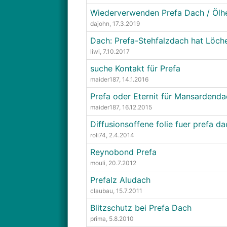
Wiederverwenden Prefa Dach / Ölhe
dajohn
, 17.3.2019
Dach: Prefa-Stehfalzdach hat Löch
liwi
, 7.10.2017
suche Kontakt für Prefa
maider187
, 14.1.2016
Prefa oder Eternit für Mansardenda
maider187
, 16.12.2015
Diffusionsoffene folie fuer prefa da
roli74
, 2.4.2014
Reynobond Prefa
mouli
, 20.7.2012
Prefalz Aludach
claubau
, 15.7.2011
Blitzschutz bei Prefa Dach
prima
, 5.8.2010