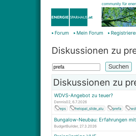
Forum
Mein Forum
Registriere
Diskussionen zu pr
Diskussionen zu pr
WDVS-Angebot zu teuer?
Dennis02
, 6.7.2026
eps
helopal_slide_alu
prefa
wd
Bungalow-Neubau: Erfahrungen mit
BudgetBuilder
, 27.3.2026