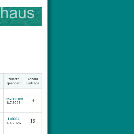
zuletzt
Anzahl
geändert
Beiträge
mkurzmann
9
8.7.2026
Lu1994
15
4.4.2026