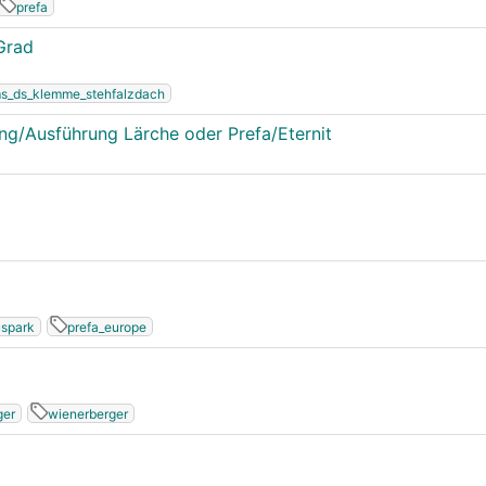
prefa
Grad
s_ds_klemme_stehfalzdach
ng/Ausführung Lärche oder Prefa/Eternit
spark
prefa_europe
ger
wienerberger