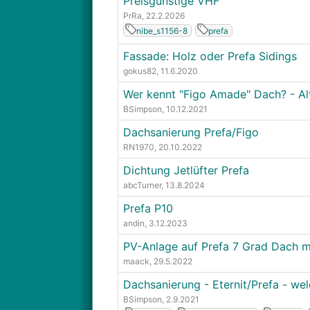
Preisgünstige VHF
PrRa
, 22.2.2026
nibe_s1156-8
prefa
Fassade: Holz oder Prefa Sidings
gokus82
, 11.6.2020
Wer kennt "Figo Amade" Dach? - Alte
BSimpson
, 10.12.2021
Dachsanierung Prefa/Figo
RN1970
, 20.10.2022
Dichtung Jetlüfter Prefa
abcTurner
, 13.8.2024
Prefa P10
andin
, 3.12.2023
PV-Anlage auf Prefa 7 Grad Dach 
maack
, 29.5.2022
Dachsanierung - Eternit/Prefa - wel
BSimpson
, 2.9.2021