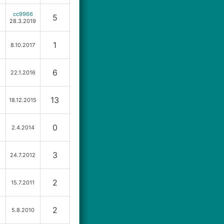
cc9966
5
28.3.2019
1
8.10.2017
6
22.1.2016
13
18.12.2015
0
2.4.2014
3
24.7.2012
2
15.7.2011
2
5.8.2010