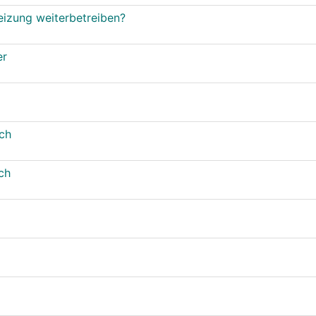
izung weiterbetreiben?
er
ch
ch