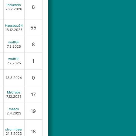
Innuendo
8
26.2.2026
Hausbau24
55
18.12.2025
wolfGF
8
7.2.2025
wolfGF
1
7.2.2025
0
13.8.2024
MrCrabs
17
7.12.2023
maack
19
2.4.2023
stromibaer
18
21.3.2023