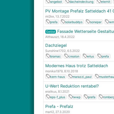
angebot
dacheindeckung
eternit
PV Montage Prefalz Satteldach 41 
mi2ke
, 13.7.2022
prefa
solarbuddys
sonepar
wm
Fassade Wetterseite Gestaltu
Gelöst
Althauszt
, 18.4.2022
Dachziegel
Sunshine1702
, 6.5.2022
bramac
creaton
erlus
prefa
Modernes Haus trotz Satteldach
monika1979
, 8.10.2018
kern-haus
marazzi_paul
musterhau
U-Wert Reduktion rentabel?
eralikus
, 8.1.2021
eps-f_plus
lwwp
prefa
romber
Prefa - Prefalz
marli2
, 27.3.2020