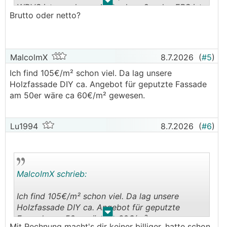
.
.
WDVS
ist es schon sehr frech, außer das EPS ist
Brutto oder netto?
wiedermal explodiert, weil's in Italien wieder
110% Förderung rauswerfen
Fassade bei uns mit 50er Ziegel mit allem
MalcolmX
8.7.2026
(
#5
)
drumrum bin ich bei 105 € je qm, XPS fürn
Ich find 105€/m² schon viel. Da lag unsere
Sockel hab ich aber separat besorgt, weil ich's
Holzfassade DIY ca. Angebot für geputzte Fassade
😂
billiger bekommen hab als der Fassader
am 50er wäre ca 60€/m² gewesen.
Und meine Eltern haben ebenfalls gefragt, die
kommen mit 20cm EPS aufs gleiche, Fassader
Lu1994
8.7.2026
(
#6
)
meint, beim
WDVS
kostet das Material mehr,
beim 50er die Arbeit
MalcolmX schrieb:
Ich find 105€/m² schon viel. Da lag unsere
Holzfassade DIY ca. Angebot für geputzte
.
.
Fassade am 50er wäre ca 60€/m² gewesen.
Mit Rechnung macht's dir keiner billiger, hatte schon