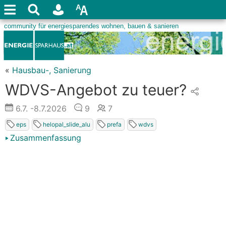
«
Hausbau-, Sanierung
WDVS-Angebot zu teuer?
6.7.
-8.7.2026
9
7
eps
helopal_slide_alu
prefa
wdvs
Zusammenfassung