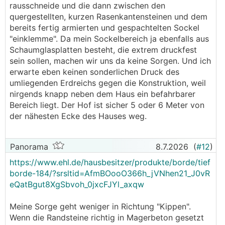
rausschneide und die dann zwischen den
quergestellten, kurzen Rasenkantensteinen und dem
bereits fertig armierten und gespachtelten Sockel
"einklemme". Da mein Sockelbereich ja ebenfalls aus
Schaumglasplatten besteht, die extrem druckfest
sein sollen, machen wir uns da keine Sorgen. Und ich
erwarte eben keinen sonderlichen Druck des
umliegenden Erdreichs gegen die Konstruktion, weil
nirgends knapp neben dem Haus ein befahrbarer
Bereich liegt. Der Hof ist sicher 5 oder 6 Meter von
der nähesten Ecke des Hauses weg.
Panorama
8.7.2026
(
#12
)
https://www.ehl.de/hausbesitzer/produkte/borde/tief
borde-184/?srsltid=AfmBOooO366h_jVNhen21_J0vR
eQatBgut8XgSbvoh_0jxcFJYl_axqw
Meine Sorge geht weniger in Richtung "Kippen".
Wenn die Randsteine richtig in Magerbeton gesetzt