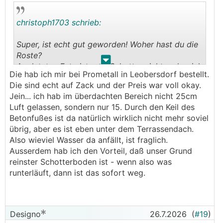
christoph1703 schrieb:
Super, ist echt gut geworden! Woher hast du die
Roste?
.
.
Am letzten Foto ist vom Schotter nicht mehr viel
Die hab ich mir bei Prometall in Leobersdorf bestellt.
zum Versickern frei. Könnte das ein Problem
Die sind echt auf Zack und der Preis war voll okay.
werden?
Jein... ich hab im überdachten Bereich nicht 25cm
Luft gelassen, sondern nur 15. Durch den Keil des
Betonfußes ist da natürlich wirklich nicht mehr soviel
übrig, aber es ist eben unter dem Terrassendach.
Also wieviel Wasser da anfällt, ist fraglich.
Ausserdem hab ich den Vorteil, daß unser Grund
reinster Schotterboden ist - wenn also was
runterläuft, dann ist das sofort weg.
Designo
26.7.2026
(
#19
)