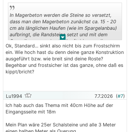
sehr ansprechend aus.
───────────────
In Magerbeton werden die Steine so versetzt,
dass man den Magerbeton zunächst ca. 15 - 20
Danke ebenfalls für den Input. Liegen deine
cm als länglichen Haufen (wie im Spargelanbau)
Kantensteine am Untergrund auf oder wie hast
aufbringt, die Randsteine setzt und mit dem
du die korrekte Höhe der Oberkante im
.
.
Gummihammer solange klopft, bis man die
Magerbeton einrichten können?
Ok, Standard... sinkt also nicht bis zum Frostschirm
korrekte (durch eine Schnur vorgegebene) Höhe
ein. Wie hoch hast du denn deine ganze Konstruktion
erreicht hat. Im Anschluss wird noch seitlich mit
ausgeführt bzw. wie breit sind deine Roste?
Magerbeton ein wenig angefüllt.
Begehbar und frostsicher ist das ganze, ohne daß es
kippt/bricht?
Lu1994
7.7.2026
(
#7
)
Ich hab auch das Thema mit 40cm Höhe auf der
Eingangsseite mit 18m
Mein Plan wäre 25er Schalsteine und alle 3 Meter
einen halben Meter als Querung