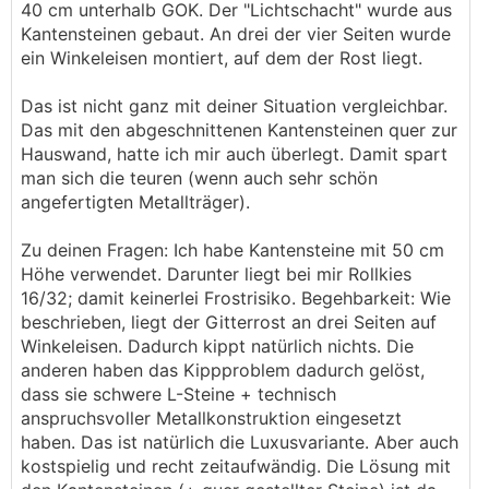
40 cm unterhalb GOK. Der "Lichtschacht" wurde aus
korrekte (durch eine Schnur vorgegebene) Höhe
Kantensteinen gebaut. An drei der vier Seiten wurde
erreicht hat. Im Anschluss wird noch seitlich mit
ein Winkeleisen montiert, auf dem der Rost liegt.
Magerbeton ein wenig angefüllt.
───────────────
Das ist nicht ganz mit deiner Situation vergleichbar.
Das mit den abgeschnittenen Kantensteinen quer zur
Ok, Standard... sinkt also nicht bis zum
Hauswand, hatte ich mir auch überlegt. Damit spart
Frostschirm ein. Wie hoch hast du denn deine
man sich die teuren (wenn auch sehr schön
ganze Konstruktion ausgeführt bzw. wie breit
angefertigten Metallträger).
sind deine Roste? Begehbar und frostsicher ist
das ganze, ohne daß es kippt/bricht?
Zu deinen Fragen: Ich habe Kantensteine mit 50 cm
Höhe verwendet. Darunter liegt bei mir Rollkies
16/32; damit keinerlei Frostrisiko. Begehbarkeit: Wie
beschrieben, liegt der Gitterrost an drei Seiten auf
Winkeleisen. Dadurch kippt natürlich nichts. Die
anderen haben das Kippproblem dadurch gelöst,
dass sie schwere L-Steine + technisch
anspruchsvoller Metallkonstruktion eingesetzt
haben. Das ist natürlich die Luxusvariante. Aber auch
kostspielig und recht zeitaufwändig. Die Lösung mit