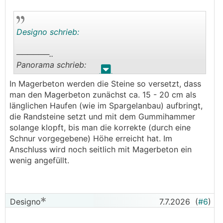
dringend abraten. Das ist sehr aufwändig. Auch
optisch sehen Kantesteine (Stärke: 8 cm) m.E.
sehr ansprechend aus.
Designo schrieb:
──────..
Panorama schrieb:
.
.
In Magerbeton werden die Steine so versetzt, dass
Im Bereich der Einblas-/Absaugstutzen des
man den Magerbeton zunächst ca. 15 - 20 cm als
Pelletlagers habe ich eine ähnliche Situation. Hier
länglichen Haufen (wie im Spargelanbau) aufbringt,
habe ich Kantensteine in Magerbeton gesetzt
die Randsteine setzt und mit dem Gummihammer
und ein Auflager aus einem verzinkten
solange klopft, bis man die korrekte (durch eine
Winkeleisen montiert. Darauf liegt ein auf Maß
Schnur vorgegebene) Höhe erreicht hat. Im
gefertigter Gitterrost. Das ist die einfachste
Anschluss wird noch seitlich mit Magerbeton ein
Variante. Magerbeton kann man auch liefern
wenig angefüllt.
lassen. Dann ist das Ganze relativ einfach
umzusetzen.
Vom betonieren mit einer Schalung würde ich
Designo
7.7.2026
(
#6
)
dringend abraten. Das ist sehr aufwändig. Auch
optisch sehen Kantesteine (Stärke: 8 cm) m.E.