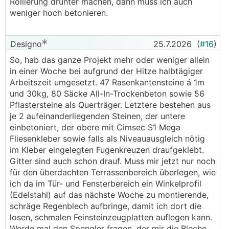
Rollierung drunter machen, dann muss ich auch
weniger hoch betonieren.
Designo
25.7.2026
(
#16
)
So, hab das ganze Projekt mehr oder weniger allein
in einer Woche bei aufgrund der Hitze halbtägiger
Arbeitszeit umgesetzt. 47 Rasenkantensteine á 1m
und 30kg, 80 Säcke All-In-Trockenbeton sowie 56
Pflastersteine als Querträger. Letztere bestehen aus
je 2 aufeinanderliegenden Steinen, der untere
einbetoniert, der obere mit Cimsec S1 Mega
Fliesenkleber sowie falls als Niveauausgleich nötig
im Kleber eingelegten Fugenkreuzen draufgeklebt.
Gitter sind auch schon drauf. Muss mir jetzt nur noch
für den überdachten Terrassenbereich überlegen, wie
ich da im Tür- und Fensterbereich ein Winkelprofil
(Edelstahl) auf das nächste Woche zu montierende,
schräge Regenblech aufbringe, damit ich dort die
losen, schmalen Feinsteinzeugplatten auflegen kann.
Werde mal den Spengler fragen, der mir die Bleche