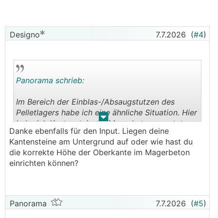
Designo
7.7.2026
(
#4
)
Panorama schrieb:
Im Bereich der Einblas-/Absaugstutzen des
Pelletlagers habe ich eine ähnliche Situation. Hier
.
.
habe ich Kantensteine in Magerbeton gesetzt
Danke ebenfalls für den Input. Liegen deine
und ein Auflager aus einem verzinkten
Kantensteine am Untergrund auf oder wie hast du
Winkeleisen montiert. Darauf liegt ein auf Maß
die korrekte Höhe der Oberkante im Magerbeton
gefertigter Gitterrost. Das ist die einfachste
einrichten können?
Variante. Magerbeton kann man auch liefern
lassen. Dann ist das Ganze relativ einfach
umzusetzen.
Panorama
7.7.2026
(
#5
)
Vom betonieren mit einer Schalung würde ich