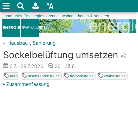
«
Hausbau-, Sanierung
Sockelbelüftung umsetzen
6.7.
-28.7.2026
20
6
petg
rasenkantensteine
tiefbordsteine
winkelsteine
Zusammenfassung