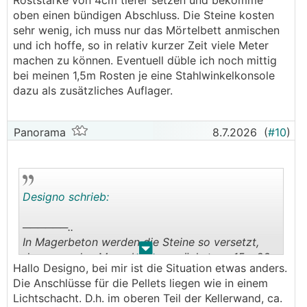
Roststärke von 4cm tiefer setzen und bekomme
oben einen bündigen Abschluss. Die Steine kosten
sehr wenig, ich muss nur das Mörtelbett anmischen
und ich hoffe, so in relativ kurzer Zeit viele Meter
machen zu können. Eventuell düble ich noch mittig
bei meinen 1,5m Rosten je eine Stahlwinkelkonsole
dazu als zusätzliches Auflager.
Panorama
8.7.2026
(
#10
)
Designo schrieb:
──────..
In Magerbeton werden die Steine so versetzt,
.
.
dass man den Magerbeton zunächst ca. 15 - 20
Hallo Designo, bei mir ist die Situation etwas anders.
cm als länglichen Haufen (wie im Spargelanbau)
Die Anschlüsse für die Pellets liegen wie in einem
aufbringt, die Randsteine setzt und mit dem
Lichtschacht. D.h. im oberen Teil der Kellerwand, ca.
Gummihammer solange klopft, bis man die