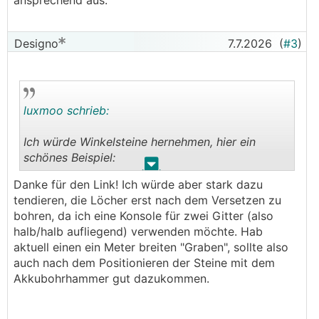
ansprechend aus.
Designo
7.7.2026
(
#3
)
luxmoo schrieb:
Ich würde Winkelsteine hernehmen, hier ein
schönes Beispiel:
.
.
Danke für den Link! Ich würde aber stark dazu
https://www.energiesparhaus.at/forum-modernes
tendieren, die Löcher erst nach dem Versetzen zu
-efh-198-m/70632_6#849005
bohren, da ich eine Konsole für zwei Gitter (also
halb/halb aufliegend) verwenden möchte. Hab
aktuell einen ein Meter breiten "Graben", sollte also
auch nach dem Positionieren der Steine mit dem
Akkubohrhammer gut dazukommen.