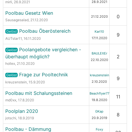
mirli
, 26.9.2021
28.9.2021
Poolbau Gesetz Wien
0
21.12.2020
Sausagesalad
, 21.12.2020
Poolbau Öberöstereich
Gelöst
Karl10
9
17.11.2020
AUTstar11
, 16.11.2020
Poolangebote vergleichen -
Gelöst
BAULEItEr
überhaupt möglich?
2
22.10.2020
hollex
, 21.10.2020
Frage zur Pooltechnik
Gelöst
kreuzenstein
9
2.10.2020
kreuzenstein
, 15.9.2020
Poolbau mit Schalungssteinen
Beachflyer77
11
md0xx
, 17.8.2020
19.8.2020
Poolplan 2020
GKap
8
jotschi
, 18.9.2019
20.9.2019
Poolbau - Dämmung
Foxy