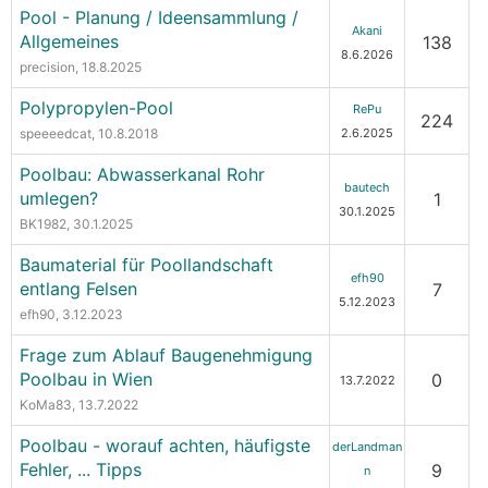
Pool - Planung / Ideensammlung /
Akani
Allgemeines
138
8.6.2026
precision
, 18.8.2025
Polypropylen-Pool
RePu
224
speeeedcat
, 10.8.2018
2.6.2025
Poolbau: Abwasserkanal Rohr
bautech
umlegen?
1
30.1.2025
BK1982
, 30.1.2025
Baumaterial für Poollandschaft
efh90
entlang Felsen
7
5.12.2023
efh90
, 3.12.2023
Frage zum Ablauf Baugenehmigung
Poolbau in Wien
0
13.7.2022
KoMa83
, 13.7.2022
Poolbau - worauf achten, häufigste
derLandman
Fehler, ... Tipps
9
n