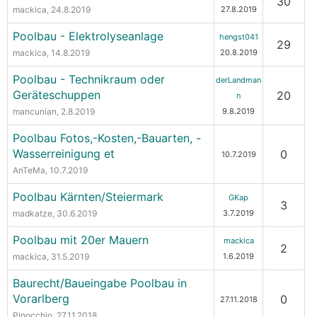
30
mackica
, 24.8.2019
27.8.2019
Poolbau - Elektrolyseanlage
hengst041
29
mackica
, 14.8.2019
20.8.2019
Poolbau - Technikraum oder
derLandman
Geräteschuppen
20
n
mancunian
, 2.8.2019
9.8.2019
Poolbau Fotos,-Kosten,-Bauarten, -
Wasserreinigung et
0
10.7.2019
AnTeMa
, 10.7.2019
Poolbau Kärnten/Steiermark
GKap
3
madkatze
, 30.6.2019
3.7.2019
Poolbau mit 20er Mauern
mackica
2
mackica
, 31.5.2019
1.6.2019
Baurecht/Baueingabe Poolbau in
Vorarlberg
0
27.11.2018
Pinocchio
, 27.11.2018