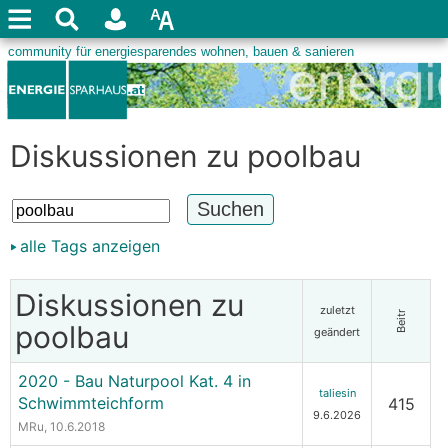
Diskussionen zu poolbau
alle Tags anzeigen
Diskussionen zu
zuletzt
Beitr
poolbau
geändert
2020 - Bau Naturpool Kat. 4 in
taliesin
Schwimmteichform
415
9.6.2026
MRu
, 10.6.2018