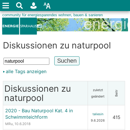
Diskussionen zu naturpool
alle Tags anzeigen
Diskussionen zu
zuletzt
Beitr
naturpool
geändert
2020 - Bau Naturpool Kat. 4 in
taliesin
Schwimmteichform
415
9.6.2026
MRu
, 10.6.2018