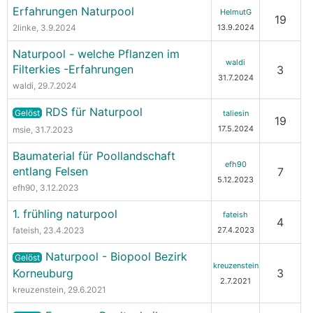
Erfahrungen Naturpool
HelmutG
19
2linke
, 3.9.2024
13.9.2024
Naturpool - welche Pflanzen im
waldi
Filterkies -Erfahrungen
3
31.7.2024
waldi
, 29.7.2024
RDS für Naturpool
Gelöst
taliesin
19
17.5.2024
msie
, 31.7.2023
Baumaterial für Poollandschaft
efh90
entlang Felsen
7
5.12.2023
efh90
, 3.12.2023
1. frühling naturpool
fateish
4
fateish
, 23.4.2023
27.4.2023
Naturpool - Biopool Bezirk
Gelöst
kreuzenstein
Korneuburg
3
2.7.2021
kreuzenstein
, 29.6.2021