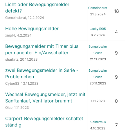
Licht oder Bewegungsmelder
Gemeinderat
defekt?
18
21.3.2024
Gemeinderat
, 12.2.2024
Höhe Bewegungsmelder
Jacky1905
4
xmpl4
, 4.2.2024
6.2.2024
Bewegungsmelder mit Timer plus
BungalowIm
permanenter Ein/Ausschalter
9
Gruen
sharknz
, 20.11.2023
21.11.2023
zwei Bewegungsmelder in Serie -
BungalowIm
Problemchen
9
Gruen
Cyber83
, 13.11.2023
20.11.2023
Wechsel Bewegungsmelder, jetzt mit
Sanftanlauf, Ventilator brummt
0
1.11.2023
Oiso
, 1.11.2023
Carport Bewegungsmelder schaltet
Kleinermuk
ständig
7
4.10.2023