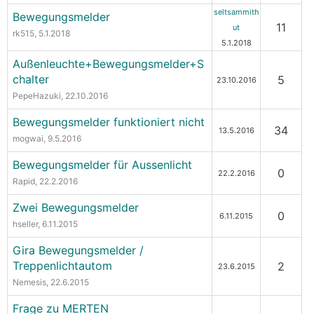
seltsammith
Bewegungsmelder
11
ut
rk515
, 5.1.2018
5.1.2018
Außenleuchte+Bewegungsmelder+S
chalter
5
23.10.2016
PepeHazuki
, 22.10.2016
Bewegungsmelder funktioniert nicht
34
13.5.2016
mogwai
, 9.5.2016
Bewegungsmelder für Aussenlicht
0
22.2.2016
Rapid
, 22.2.2016
Zwei Bewegungsmelder
0
6.11.2015
hseller
, 6.11.2015
Gira Bewegungsmelder /
Treppenlichtautom
2
23.6.2015
Nemesis
, 22.6.2015
Frage zu MERTEN