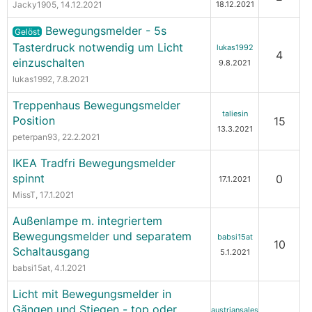
Jacky1905
, 14.12.2021
18.12.2021
Bewegungsmelder - 5s
Gelöst
Tasterdruck notwendig um Licht
lukas1992
4
einzuschalten
9.8.2021
lukas1992
, 7.8.2021
Treppenhaus Bewegungsmelder
taliesin
Position
15
13.3.2021
peterpan93
, 22.2.2021
IKEA Tradfri Bewegungsmelder
spinnt
0
17.1.2021
MissT
, 17.1.2021
Außenlampe m. integriertem
Bewegungsmelder und separatem
babsi15at
10
Schaltausgang
5.1.2021
babsi15at
, 4.1.2021
Licht mit Bewegungsmelder in
Gängen und Stiegen - top oder
austriansales