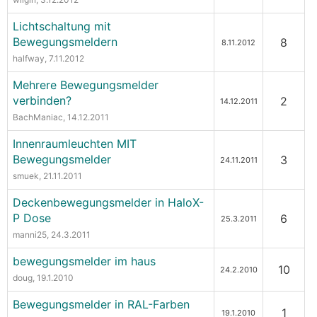
Lichtschaltung mit
Bewegungsmeldern
8
8.11.2012
halfway
, 7.11.2012
Mehrere Bewegungsmelder
verbinden?
2
14.12.2011
BachManiac
, 14.12.2011
Innenraumleuchten MIT
Bewegungsmelder
3
24.11.2011
smuek
, 21.11.2011
Deckenbewegungsmelder in HaloX-
P Dose
6
25.3.2011
manni25
, 24.3.2011
bewegungsmelder im haus
10
24.2.2010
doug
, 19.1.2010
Bewegungsmelder in RAL-Farben
1
19.1.2010