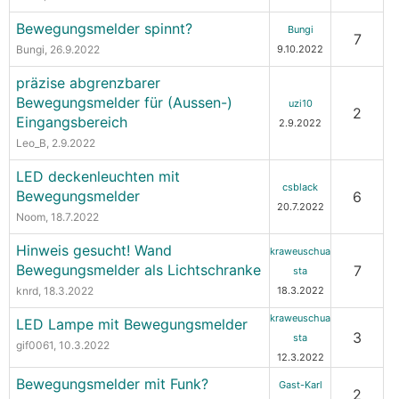
Bewegungsmelder spinnt?
Bungi
7
Bungi
, 26.9.2022
9.10.2022
präzise abgrenzbarer
Bewegungsmelder für (Aussen-)
uzi10
2
Eingangsbereich
2.9.2022
Leo_B
, 2.9.2022
LED deckenleuchten mit
csblack
Bewegungsmelder
6
20.7.2022
Noom
, 18.7.2022
Hinweis gesucht! Wand
kraweuschua
Bewegungsmelder als Lichtschranke
7
sta
knrd
, 18.3.2022
18.3.2022
kraweuschua
LED Lampe mit Bewegungsmelder
3
sta
gif0061
, 10.3.2022
12.3.2022
Bewegungsmelder mit Funk?
Gast-Karl
2