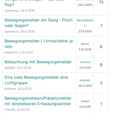
13
flop?
28.5.2020
Spartacus
, 24.5.2020
Bewegungsmelder am Gang - Fluch
derLandman
oder Segen?
7
n
Spartacus
, 26.4.2020
27.4.2020
Bewegungsmelder / Lichtschalter ja-
MissT
nein
6
2.10.2019
ema2412
, 2.10.2019
Beleuchtung mit Bewegungsmelder
chrismo
9
gif0061
, 23.3.2019
3.4.2019
Gira zwei Bewegungsmelder eine
kitikonti
Lichtgruppe
3
29.3.2019
kitikonti
, 28.3.2019
Bewegungsmeldern/Präsenzmelder
Knopf
mit einstellbaren Erfassungswinkel
1
4.6.2018
Chris85
, 3.6.2018