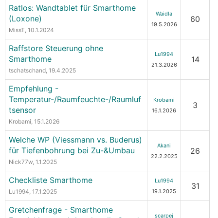
Ratlos: Wandtablet für Smarthome
Waidla
(Loxone)
60
19.5.2026
MissT
, 10.1.2024
Raffstore Steuerung ohne
Lu1994
Smarthome
14
21.3.2026
tschatschand
, 19.4.2025
Empfehlung -
Temperatur-/Raumfeuchte-/Raumluf
Krobami
3
tsensor
16.1.2026
Krobami
, 15.1.2026
Welche WP (Viessmann vs. Buderus)
Akani
für Tiefenbohrung bei Zu-&Umbau
26
22.2.2025
Nick77w
, 1.1.2025
Checkliste Smarthome
Lu1994
31
Lu1994
, 17.1.2025
19.1.2025
Gretchenfrage - Smarthome
scarpej