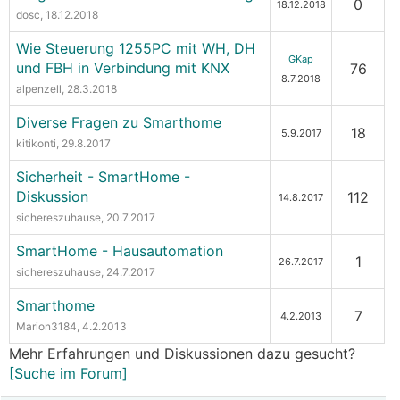
0
18.12.2018
dosc
, 18.12.2018
Wie Steuerung 1255PC mit WH, DH
GKap
und FBH in Verbindung mit KNX
76
8.7.2018
alpenzell
, 28.3.2018
Diverse Fragen zu Smarthome
18
5.9.2017
kitikonti
, 29.8.2017
Sicherheit - SmartHome -
Diskussion
112
14.8.2017
sichereszuhause
, 20.7.2017
SmartHome - Hausautomation
1
26.7.2017
sichereszuhause
, 24.7.2017
Smarthome
7
4.2.2013
Marion3184
, 4.2.2013
Mehr Erfahrungen und Diskussionen dazu gesucht?
[Suche im Forum]