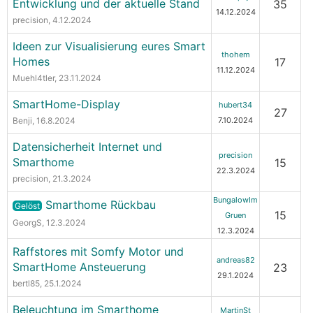
Entwicklung und der aktuelle Stand
35
14.12.2024
precision
, 4.12.2024
Ideen zur Visualisierung eures Smart
thohem
Homes
17
11.12.2024
Muehl4tler
, 23.11.2024
SmartHome-Display
hubert34
27
Benji
, 16.8.2024
7.10.2024
Datensicherheit Internet und
precision
Smarthome
15
22.3.2024
precision
, 21.3.2024
BungalowIm
Smarthome Rückbau
Gelöst
15
Gruen
GeorgS
, 12.3.2024
12.3.2024
Raffstores mit Somfy Motor und
andreas82
SmartHome Ansteuerung
23
29.1.2024
bertl85
, 25.1.2024
Beleuchtung im Smarthome
MartinSt