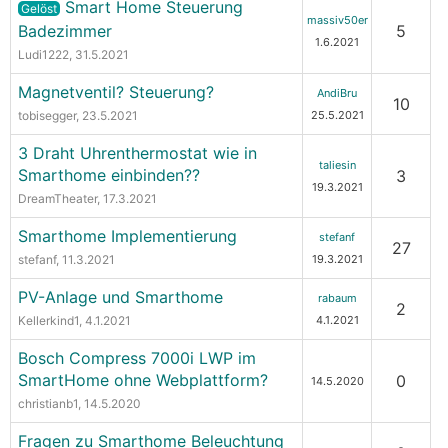
Smart Home Steuerung
Gelöst
massiv50er
Badezimmer
5
1.6.2021
Ludi1222
, 31.5.2021
Magnetventil? Steuerung?
AndiBru
10
tobisegger
, 23.5.2021
25.5.2021
3 Draht Uhrenthermostat wie in
taliesin
Smarthome einbinden??
3
19.3.2021
DreamTheater
, 17.3.2021
Smarthome Implementierung
stefanf
27
stefanf
, 11.3.2021
19.3.2021
PV-Anlage und Smarthome
rabaum
2
Kellerkind1
, 4.1.2021
4.1.2021
Bosch Compress 7000i LWP im
SmartHome ohne Webplattform?
0
14.5.2020
christianb1
, 14.5.2020
Fragen zu Smarthome Beleuchtung