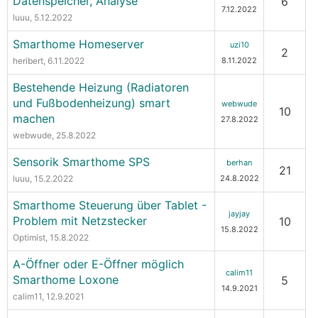
Datenspeicher, Analyse
6
7.12.2022
luuu
, 5.12.2022
Smarthome Homeserver
uzi10
2
heribert
, 6.11.2022
8.11.2022
Bestehende Heizung (Radiatoren
und Fußbodenheizung) smart
webwude
10
machen
27.8.2022
webwude
, 25.8.2022
Sensorik Smarthome SPS
berhan
21
luuu
, 15.2.2022
24.8.2022
Smarthome Steuerung über Tablet -
jayjay
Problem mit Netzstecker
10
15.8.2022
Optimist
, 15.8.2022
A-Öffner oder E-Öffner möglich
calim11
Smarthome Loxone
5
14.9.2021
calim11
, 12.9.2021