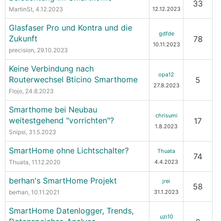
33
MartinSt
, 4.12.2023
12.12.2023
Glasfaser Pro und Kontra und die
gdfde
Zukunft
78
10.11.2023
precision
, 29.10.2023
Keine Verbindung nach
opa12
Routerwechsel Bticino Smarthome
5
27.8.2023
Flojo
, 24.8.2023
Smarthome bei Neubau
chrisumi
weitestgehend "vorrichten"?
17
1.8.2023
Snipsi
, 31.5.2023
SmartHome ohne Lichtschalter?
Thuata
74
Thuata
, 11.12.2020
4.4.2023
berhan's SmartHome Projekt
jrei
58
berhan
, 10.11.2021
31.1.2023
SmartHome Datenlogger, Trends,
uzi10