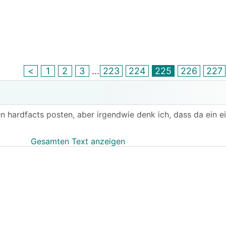
<
1
2
3
...
223
224
225
226
227
en hardfacts posten, aber irgendwie denk ich, dass da ein e
Gesamten Text anzeigen
stark zum M3, einfach weil unschlagbar effizient und wirtsc
erkt, dass das MY ja eh nur 1k mehr kostet und dafür viel 
entlich hab ich mich mit dem M3 schon abgefunden. (soll nic
chen kann wird der MY natürlich auch wieder interessant.
 bei fremdladestationen oder zu hause aussieht ist noch ni
om zahlen muss (womit ich OK wäre) ist der M3 verbrauch
ichkeit des ladens in der arbeit kommt (wallbox angebote l
r über schuko.