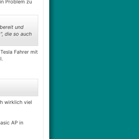
ein Problem zu
bereit und
", die so auch
 Tesla Fahrer mit
l.
 wirklich viel
asic AP in