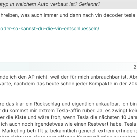
typ in welchem Auto verbaut ist? Seriennr?
.
.
hreiben, was auch immer und dann nach vin decoder tesla 
ecoder-so-kannst-du-die-vin-entschluesseln/
2
ende ich den AP nicht, weil der für mich unbrauchbar ist. Ab
rwarte, nachdem das heute schon jeder Kompakte in der 20k
äre das klar ein Rückschlag und eigentlich unkaufbar. Ich bi
r du kommst mir extrem Tesla-affin rüber. Ja, es zwingt kei
er die Kiste und wäre froh, wenn Tesla die nächsten 10 Ja
d ich auch noch irgendetwas wie einen Restwert habe. Tesla
rketing betrifft ja bekanntlich generell extrem erfinder