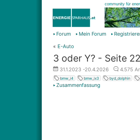
Forum
Mein Forum
Registriere
«
E-Auto
3 oder Y? - Seite 2
31.1.2023
-20.4.2026
4.575
An
bmw_i4
bmw_ix3
byd_dolphin
Zusammenfassung