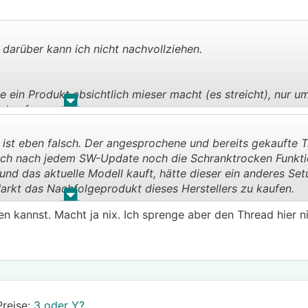
r für eingeloggte Mitglieder sichtbar]
ge des Modelljahrwechels verbucht - mMn auch keine feine 
inen Vorführer ansiehst und dann einen Neuwagen bestellst 
darüber kann ich nicht nachvollziehen.
 ein Produkt absichtlich mieser macht (es streicht), nur u
.
.
rkaufen.
ndwas gezwungen oder ihm etwas weggenommen. Am Ende wo
 ist eben falsch. Der angesprochene und bereits gekaufte T
iner Marktwirtschaft und ist eine Begleiterscheinung des Ka
 auch nach jedem SW-Update noch die Schranktrocken Funkt
rde das anders aussehen - da gäbe es nämlich keinen Anr
nd das aktuelle Modell kauft, hätte dieser ein anderes Set
nnütziger Verein. Am Ende der Enscheidungskette steht aber
rkt das Nachfolgeprodukt dieses Herstellers zu kaufen.
.
.
hier eh schon mit vorausschauender Skepsis angemerkt haben
hen kannst. Macht ja nix. Ich sprenge aber den Thread hier nic
Preise:
3 oder Y?