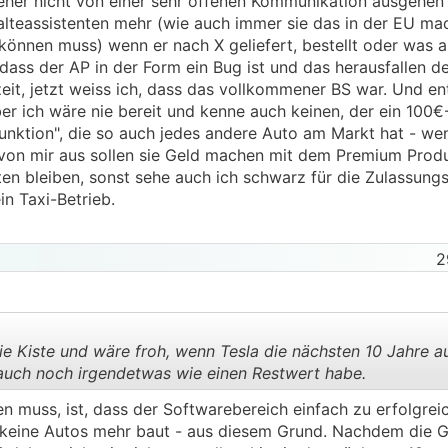
eher nicht von einer sehr offenen Kommunikation ausgehen a
halteassistenten mehr (wie auch immer sie das in der EU ma
 können muss) wenn er nach X geliefert, bestellt oder was 
dass der AP in der Form ein Bug ist und das herausfallen
t, jetzt weiss ich, dass das vollkommener BS war. Und en
ber ich wäre nie bereit und kenne auch keinen, der ein 100
Funktion", die so auch jedes andere Auto am Markt hat - we
 von mir aus sollen sie Geld machen mit dem Premium Produ
en bleiben, sonst sehe auch ich schwarz für die Zulassungs
n Taxi-Betrieb.
2
ie Kiste und wäre froh, wenn Tesla die nächsten 10 Jahre 
h auch noch irgendetwas wie einen Restwert habe.
n muss, ist, dass der Softwarebereich einfach zu erfolgrei
.
.
 keine Autos mehr baut - aus diesem Grund. Nachdem die G