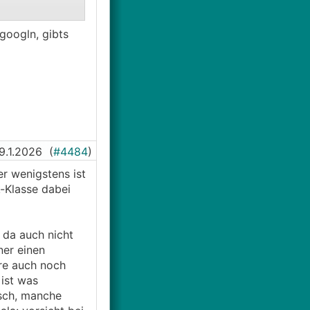
googln, gibts
9.1.2026
(
#4484
)
er wenigstens ist
-Klasse dabei
n da auch nicht
ner einen
hre auch noch
 ist was
isch, manche