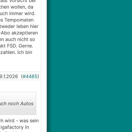
la: vorsicht bei
chen wollen, da
auch immer wird.
 des Tempomaten
tweder leben hier
€-Abo akzeptieren
nn auch nicht so
kt FSD. Gerne.
zahlen. Ich bin
9.1.2026
(
#4485
)
auch noch Autos
ch wird - was sein
igafactory in