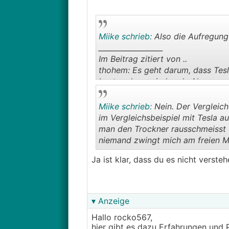
[Hinweis: Umfrageergebnisse sind nu
wird dann als Optimierung im Zu
Blöd ist dann halt wenn du dir e
Funktionen.
Miike schrieb:
Also die Aufregung 
__________________
Im Beitrag zitiert von ..
thohem: Es geht darum, dass Tesle
Leuten dann wieder als Abo zu ve
Kein Tesla Fahrer wird zu irge
Miike schrieb:
Nein. Der Vergleich
verdienen. Ja, das ist normal in e
im Vergleichsbeispiel mit Tesla
Sozialismus oder Kommunismus wü
man den Trockner rausschmeisst u
entwickeln. Tesla ist kein gemei
niemand zwingt mich am freien Ma
die freie Wahl hat - wie einige 
Ja ist klar, dass du es nicht verste
▾ Anzeige
Hallo rocko567,
hier gibt es dazu Erfahrungen und 