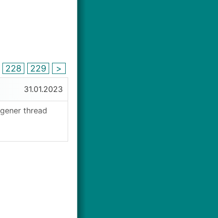
228
229
>
31.01.2023
igener thread
haftlich. nun hat
mehr platz hat.
ht negativ
cht geklärt. >
smäßig
iegen vor);