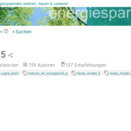
n
Suchen
25
tworten
119
Autoren
137
Empfehlungen
cupra_born
nokian_wr_snowproof_p
tesla_model_3
tesla_model_