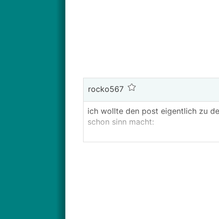
rocko567
ich wollte den post eigentlich zu d
schon sinn macht:
ich tendiere als firmenauto derzeit 
mein chef bei einem gespräch angem
nun bin ich im zwiespalt - weil eig
klingen). aber wenn ichs mir aussu
wie die abrechnung der stromkosten
ausgehend davon, dass ich den str
attraktiver. arbeitsweg 35 km; mögl
möglichkeit des ladens zu hause nu