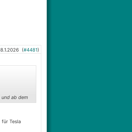
8.1.2026
(
#4481
)
te und ab dem
ist. klar- ich
ten octavia dafür
t für Tesla
n, das ganze