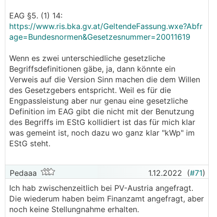
(Batterie, Wechselrichter) ist ein Schlüssel zu
EAG §5. (1) 14:
bestimmen, um die Batteriekomponente
https://www.ris.bka.gv.at/GeltendeFassung.wxe?Abfr
auszuscheiden.
age=Bundesnormen&Gesetzesnummer=20011619
Sollte die Batterie ebenfalls den eigenen Betrieb
(nicht den PV-Gewerbebetrieb) versorgen, ist dieser
Wenn es zwei unterschiedliche gesetzliche
Anteil dann ebenfalls steuerlich relevant.
Begriffsdefinitionen gäbe, ja, dann könnte ein
Verweis auf die Version Sinn machen die dem Willen
Was hat es mit der Umsatzsteuer auf sich und
des Gesetzgebers entspricht. Weil es für die
sollte ich hier aktiv werden?
Kleinunternehmer
Engpassleistung aber nur genau eine gesetzliche
(Umsätze bis EUR 35.000,- pro Jahr) sind unecht
Definition im EAG gibt die nicht mit der Benutzung
steuerbefreit, sie müssen daher die Umsätze nicht
des Begriffs im EStG kollidiert ist das für mich klar
der USt unterverwerfen, dürfen jedoch auch nicht
was gemeint ist, noch dazu wo ganz klar "kWp" im
Vorsteuern für Ausgaben geltend machen.
EStG steht.
Es besteht nun auch die Möglichkeit auf die
Umsatzsteuerbefreiung zu verzichten und der
Regelbesteuerung zu unterliegen.
Pedaaa
1.12.2022
(
#71
)
Gerade bei höheren Investitionssummen wird dies
Ich hab zwischenzeitlich bei PV-Austria angefragt.
sehr sinnvoll sein, da hier hohe Vorsteuern geltend
Die wiederum haben beim Finanzamt angefragt, aber
gemacht werden können.
noch keine Stellungnahme erhalten.
Da PV-Anlagen als körperliche, bewegliche