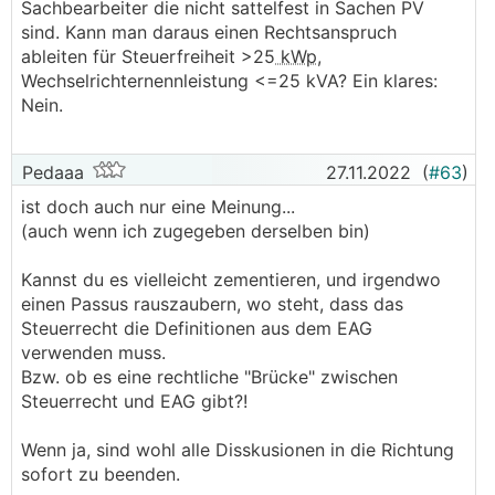
Gegebenheiten an. Der Name auf einer Rechnung
Sachbearbeiter die nicht sattelfest in Sachen PV
bzw. auf dem Zählpunkt ist bei der Beurteilung einer
sind. Kann man daraus einen Rechtsanspruch
Steuerpflicht eines von vielen Puzzleteilen und nicht
ableiten für Steuerfreiheit >25
kWp
,
zwingend ausschlaggebend. Weitere Aspekte der
Wechselrichternennleistung <=25 kVA? Ein klares:
Beurteilung sind: wer hat die Anlage finanziert, wer
Nein.
erhält die Erträge, wem gehört das Gebäude/die
Freifläche, auf wessen Konto gehen die Erträge ein,
Pedaaa
27.11.2022
(
#63
)
etc.
ist doch auch nur eine Meinung...
Hier ist man bei einer etwaigen Steuerprüfung selbst
(auch wenn ich zugegeben derselben bin)
in der Nachweispflicht. Es ist daher ratsam, dass z.B.
die Erträge auf ein gemeinsames Konto eingehen, die
Kannst du es vielleicht zementieren, und irgendwo
Anlage zusammen finanziert und die Tilgung
einen Passus rauszaubern, wo steht, dass das
zusammen erfolgt, der Anteil des Partners auf sein
Steuerrecht die Definitionen aus dem EAG
Konto überwiesen wird, der Zählerpunkt und/oder
verwenden muss.
der Einspeisevertrag auf beide angemeldet ist, das
Bzw. ob es eine rechtliche "Brücke" zwischen
Gebäude/die Freifläche beiden gehört, etc. Je mehr
Steuerrecht und EAG gibt?!
Punkte hier zutreffen desto besser.
Wenn ja, sind wohl alle Disskusionen in die Richtung
Wir speisen mit unserer 25
kWp
PV-Anlage mehr
sofort zu beenden.
als 25 MWh im Jahr ein. Wie muss ich diese