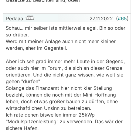
Gesetze zu beachten sind, oder?
Kleinunternehmerpauschalierung
Einkünfte
Pedaaa
27.11.2022
(
#65
)
€ 4.000,-
Schau... mir selber ists mittlerweile egal. Bin so oder
abzügl. pauschale Aufwendungen 45%
so drüber.
€ -1.800,-
Werd mit meiner Anlage auch nicht mehr kleiner
zuzügl. Privatanteil Afa 20%
werden, eher im Gegenteil.
€ 280,-
Zwischensumme
Aber ich seh grad immer mehr Leute in der Gegend,
€ 2.480,-
oder auch hier im Forum, die sich an dieser Grenze
abzügl. Gewinnfreibetrag 15%
orientieren. Und die nicht ganz wissen, wie weit sie
€ - 372,-
gehen "dürfen"
Gewinn auf Gewerbebetrieb
Solange das Finanzamt hier nicht klar Stellung
€ 2.108,-
bezieht, können die noch mit der Mini-Hoffnung
Freibetrag PV 62,5% (Verhältnis Einspeisung &
leben, doch etwas größer bauen zu dürfen, ohne
Freibetrag)
wirtschaftlichen Unsinn zu betreiben.
€ - 1.317,50
Ich rate denen bisweilen immer 25kWp
steuerpflichtiger Gewinn
"Modulspitzenleistung" zu verwenden. Das wär der
€ 790,50
sichere Hafen.