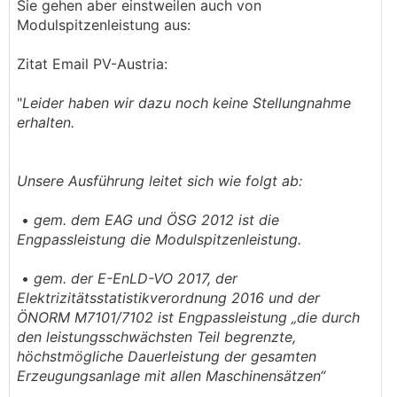
Sie gehen aber einstweilen auch von
Gegenstände angesehen werden, ist der Wechsel
Modulspitzenleistung aus:
von der Regelbesteuerung zum Kleinunternehmer
bereits im sechsten Jahr möglich. Hierbei hat man
Zitat Email PV-Austria:
sich dann die Vorsteuer für die komplette Anlage
geholt, aber nur für fünf Jahre Umsatzsteuer auf den
"
Leider haben wir dazu noch keine Stellungnahme
Eigenverbrauch bezahlt.
erhalten.
Unsere Ausführung leitet sich wie folgt ab:
•
gem. dem EAG und ÖSG 2012 ist die
Engpassleistung die Modulspitzenleistung.
•
gem. der E-EnLD-VO 2017, der
Elektrizitätsstatistikverordnung 2016 und der
ÖNORM M7101/7102 ist Engpassleistung „die durch
den leistungsschwächsten Teil begrenzte,
höchstmögliche Dauerleistung der gesamten
Erzeugungsanlage mit allen Maschinensätzen“