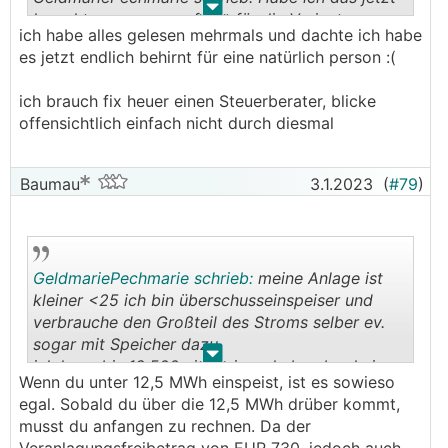
.
.
korrekt zusammengefasst für die Variante
ich habe alles gelesen mehrmals und dachte ich habe
"Natürliche Person"
es jetzt endlich behirnt für eine natürlich person :(
───────────────
ich brauch fix heuer einen Steuerberater, blicke
Nein, hast du nicht. Bitte die Eingangsposts, die
offensichtlich einfach nicht durch diesmal
Erklärungen in den Links durchlesen und
überlegen welche Begriffe was bedeuten. In
deinem Post wird vieles vermischt und
Baumau
3.1.2023
(
#79
)
zusammengeworfen.
GeldmariePechmarie schrieb:
meine Anlage ist
kleiner <25 ich bin überschusseinspeiser und
verbrauche den Großteil des Stroms selber ev.
sogar mit Speicher dazu
.
.
ich kann bis 12.500 einspeisen, habe aber keine
Wenn du unter 12,5 MWh einspeist, ist es sowieso
Recht auf AFA oder UST oder falls ich für die PV
egal. Sobald du über die 12,5 MWh drüber kommt,
Anlage einen Kredit aufgenommen habe
musst du anfangen zu rechnen. Da der
Zinsenanrechnung in der Steuererklärung.