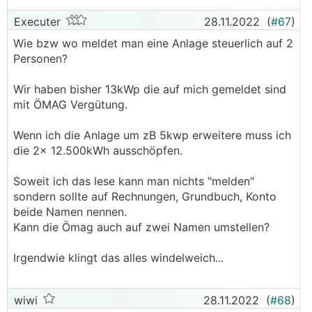
Steuerberater, Wartung, etc) pauschale
Executer
28.11.2022
(
#67
)
Betriebsausgaben iHv 45% des Umsatzes als
Wie bzw wo meldet man eine Anlage steuerlich auf 2
pauschale Betriebsausgaben anzusetzen.
Personen?
Dies wird häufig dazu führen, dass die Anwendung
der Kleinunternehmerpauschalierung zu höheren
Wir haben bisher 13kWp die auf mich gemeldet sind
Betriebsausgaben führen wird als bei Anrechnung
mit ÖMAG Vergütung.
der tatsächlich angefallenen Betriebsausgaben, was
zu einer geringeren Steuerlast führen wird.
Wenn ich die Anlage um zB 5kwp erweitere muss ich
Anzumerken ist, dass die Kleinunternehmerregelung
die 2x 12.500kWh ausschöpfen.
im UStG und die Kleinunternehmerpauschalierung im
EStG unabhängig voneinander sind und nicht zu
Soweit ich das lese kann man nichts "melden"
verwechseln sind.
sondern sollte auf Rechnungen, Grundbuch, Konto
beide Namen nennen.
Welche Vorteile bietet mir die degressive
Kann die Ömag auch auf zwei Namen umstellen?
Abschreibung gegenüber der linearen bzw. der
Kleinunternehmerpauschalierung?
Irgendwie klingt das alles windelweich...
Für Investitionen bzw. Inbetriebnahme der
Investitionen bis 31.12.2022 ist es möglich das
Anlagegut, respektive die Photovoltaikanlage, bis zu
wiwi
28.11.2022
(
#68
)
30% p.a. degressiv abzuschreiben. Dies führt dazu,