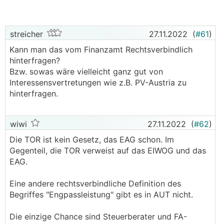
Photovoltaikanlage die Engpassleistung von 25
kWp
überschreitet?
Die Einkünfte aus der Einspeisung sind zur Gänze zu
streicher
27.11.2022
(
#61
)
versteuern.
Kann man das vom Finanzamt Rechtsverbindlich
hinterfragen?
Wie wird die Engpassleistung der
Bzw. sowas wäre vielleicht ganz gut von
Photovoltaikanlage aus steuerlicher Sicht
Interessensvertretungen wie z.B. PV-Austria zu
definiert?
Dies ist im EStG nicht geregelt, allerdings
hinterfragen.
deutet vieles darauf hin, dass es sich bei der
Engpassleistung um die Leistung der Module handelt
und nicht um jene des Wechselrichters.
wiwi
27.11.2022
(
#62
)
Wir haben eine Photovoltaikanlage von bis zu 25
Die TOR ist kein Gesetz, das EAG schon. Im
kWp
Gegenteil, die TOR verweist auf das EIWOG und das
, welche nur auf einen Namen läuft, aber uns
beiden gehört. Müssen wir hier Steuern zahlen?
EAG.
Im Idealfall nicht, da die Steuerbefreiung von 12,5
MWh/a pro natürliche Person gilt und man somit die
Eine andere rechtsverbindliche Definition des
Erträge komplett steuerfrei lukrieren könnte.
Begriffes "Engpassleistung" gibt es in AUT nicht.
Hier kommt es jedoch auf die tatsächlichen
Die einzige Chance sind Steuerberater und FA-