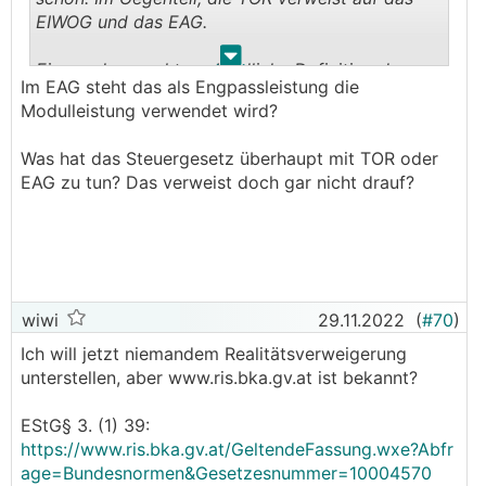
eingeführt, welcher zusätzlich zur Abschreibung als
EIWOG und das EAG.
Betriebsausgabe abzugsfähig ist.
Der Freibetrag beträgt für Wirtschaftsgüter, die dem
.
.
Eine andere rechtsverbindliche Definition des
Bereich Ökologisierung zuzuordnen sind, 15% der
Im EAG steht das als Engpassleistung die
Begriffes "Engpassleistung" gibt es in AUT nicht.
Investitionssumme.
Modulleistung verwendet wird?
Die Voraussetzungen zur Inanspruchnahme des IFB
zu beachten, weiters dass entweder der IFB oder der
Was hat das Steuergesetz überhaupt mit TOR oder
investitionsbedingte GFB in Anspruch genommen
EAG zu tun? Das verweist doch gar nicht drauf?
werden kann, jedoch nicht beide gleichzeitig. Auch
eine Pauschalierung schließt die Inanspruchnahme
des IFB aus.
Ich habe eine Batterie, ein Kombigeräte
(Wechselrichter und Batterie) oder sonstige
wiwi
29.11.2022
(
#70
)
Kosten, um energieautarker zu sein.
Ich will jetzt niemandem Realitätsverweigerung
Müssen/Können diese ebenfalls ertrags- oder
unterstellen, aber www.ris.bka.gv.at ist bekannt?
umsatzsteuerlich berücksichtigt werden?
Die Batterie und damit verbundene Kosten sind
EStG§ 3. (1) 39:
weder in die Anschaffungskosten einzurechnen noch
https://www.ris.bka.gv.at/GeltendeFassung.wxe?Abfr
vorsteuerabzugsberechtigt, da sie zur Gänze der
age=Bundesnormen&Gesetzesnummer=10004570
Privatsphäre zuzuordnen sind. Bei einem Kombigerät