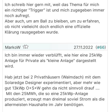
Ich habe eine Anlage mit 6
kWp
Anlage auf meinem
Ich schreib hier gern mit, weil das Thema für mich
Haus und eine weitere 10
kWp
auf unserem
ein richtiger "Trigger" ist und mich zugegeben immer
Ferienhaus, wie kann der Freibetrag genutzt
noch aufregt.
werden?
Aber auch, um am Ball zu bleiben, um zu erfahren,
Der Freibetrag von 12,5 MWh pro Jahr je natürlicher
ob nicht vielleicht doch endlich eine offizielle
Person kann auf alle Anlagen angerechnet werden,
Klärung rausgegeben wurde.
solange die Engpassleistung der Anlagen die Grenze
von 25
kWp
nicht überschreiten.
MarkoW
27.11.2022
(
#66
)
Was ist die Kleinunternehmerpauschalierung &
Ich bin immer wieder verblüfft, wie hier eine 25kWp
was bringt sie mir?
Anlage für Private als "kleine Anlage" dargestellt
Um Kleinunternehmern bis EUR 35.000,-
wird.
Umsatzhöhe den Wegfall einer vollumfänglichen
Steuererklärung zu ermöglichen und das unterjährige
Hab jetzt bei 2 Privathäusern (Walmdach) mit dem
Aufzeichnen der Geschäftstransaktionen zu
Solaredge Designer experimentiert, aber mehr wie
ersparen, wurde seit der Veranlagung 2020 die
gut 13kWp O+S+W gehn da nicht sinnvoll drauf ....
Kleinunternehmerpauschalierung eingeführt.
Mit den 25MWh, die so eine 25kWp-Anlage
produziert, erzeugt man dreimal soviel Strom als die
Somit ist es PV-Anlagenbetreibern, unter Einhaltung
allermeisten Haushalte im Jahr benötigen.
der Voraussetzungen (siehe Links), möglich, statt der
tatsächlichen Aufwendungen (z.B. Afa, Versicherung,