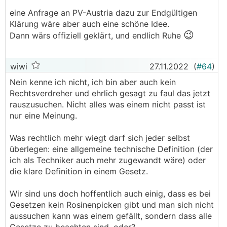
versteuern?
eine Anfrage an PV-Austria dazu zur Endgültigen
Höchstwahrscheinlich gar nicht, da zusätzlich zur
Klärung wäre aber auch eine schöne Idee.
Steuerbefreiung von 12,5 MWh/a je natürlicher
😉
Dann wärs offiziell geklärt, und endlich Ruhe
Personen unselbstständig Erwerbstätige den
Veranlagungsfreibetrag von EUR 730/a ansetzen
wiwi
können. Dies nachdem Erträge, (pauschale)
27.11.2022
(
#64
)
Aufwendungen, der Investitionsfreibetrag (=IFB, ab
Nein kenne ich nicht, ich bin aber auch kein
2023; bei Pauschalierung nicht möglich) und der
Rechtsverdreher und ehrlich gesagt zu faul das jetzt
Gewinnfreibetrag gegengerechnet/berücksichtigt
rauszusuchen. Nicht alles was einem nicht passt ist
wurden.
nur eine Meinung.
Weiters gibt es eine Einschleifregelung wenn der
Gewinn zwischen 730 und 1.460 liegt.
Was rechtlich mehr wiegt darf sich jeder selbst
überlegen: eine allgemeine technische Definition (der
Ich betreibe eine Anlage bis zu 25
kWp
ich als Techniker auch mehr zugewandt wäre) oder
Engpassleistung allein. Wie errechne ich meinen
die klare Definition in einem Gesetz.
Gewinn größer als 12,5 MWh?
Anschaffungskosten EUR 28.000,-
Wir sind uns doch hoffentlich auch einig, dass es bei
Einspeisung 20.000 kWh
Gesetzen kein Rosinenpicken gibt und man sich nicht
Eigenverbrauch 5.000 kWh
aussuchen kann was einem gefällt, sondern dass alle
Ertrag EUR 4.000,-