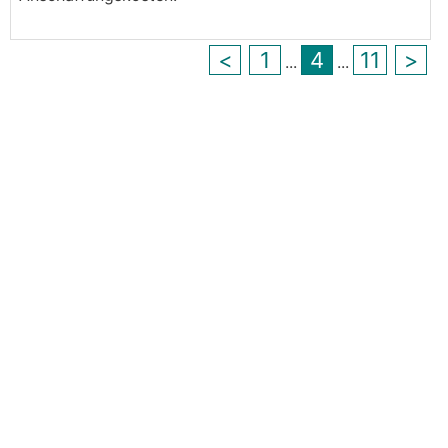
<
1
4
11
>
...
...