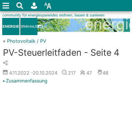
«
Photovoltaik / PV
PV-Steuerleitfaden - Seite 4
4.11.2022
-20.10.2024
217
47
48
Zusammenfassung