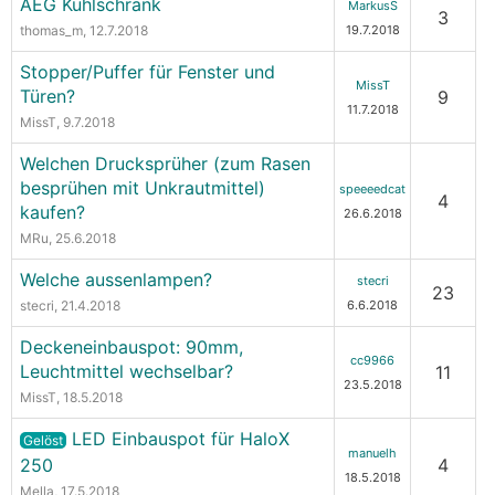
AEG Kühlschrank
MarkusS
3
thomas_m
, 12.7.2018
19.7.2018
Stopper/Puffer für Fenster und
MissT
Türen?
9
11.7.2018
MissT
, 9.7.2018
Welchen Drucksprüher (zum Rasen
besprühen mit Unkrautmittel)
speeeedcat
4
kaufen?
26.6.2018
MRu
, 25.6.2018
Welche aussenlampen?
stecri
23
stecri
, 21.4.2018
6.6.2018
Deckeneinbauspot: 90mm,
cc9966
Leuchtmittel wechselbar?
11
23.5.2018
MissT
, 18.5.2018
LED Einbauspot für HaloX
Gelöst
manuelh
250
4
18.5.2018
Mella
, 17.5.2018