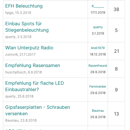
EFH Beleuchtung
R_______
38
hpgo
, 15.3.2019
17.11.2019
Einbau Spots für
querty
Stiegenbeleuchtung
5
3.1.2019
querty
, 2.5.2018
Wlan Unterputz Radio
Andi1979
21
zornvr6
, 21.11.2017
18.12.2018
Empfehlung Rasensamen
Rasenfreund
8
huschpfusch
, 6.9.2018
28.9.2018
Empfehlung für flache LED
Fernmelder
Einbaustrahler?
9
29.8.2018
querty
, 25.8.2018
Gipsfaserplatten - Schrauben
Baumau
versenken
13
26.8.2018
Baumau
, 23.8.2018