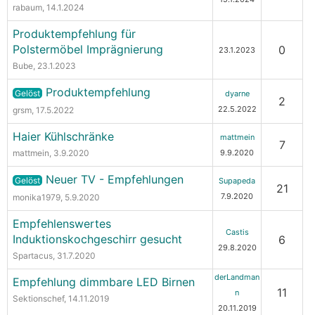
rabaum
, 14.1.2024
Produktempfehlung für
Polstermöbel Imprägnierung
0
23.1.2023
Bube
, 23.1.2023
Produktempfehlung
Gelöst
dyarne
2
22.5.2022
grsm
, 17.5.2022
Haier Kühlschränke
mattmein
7
mattmein
, 3.9.2020
9.9.2020
Neuer TV - Empfehlungen
Gelöst
Supapeda
21
7.9.2020
monika1979
, 5.9.2020
Empfehlenswertes
Castis
Induktionskochgeschirr gesucht
6
29.8.2020
Spartacus
, 31.7.2020
derLandman
Empfehlung dimmbare LED Birnen
11
n
Sektionschef
, 14.11.2019
20.11.2019