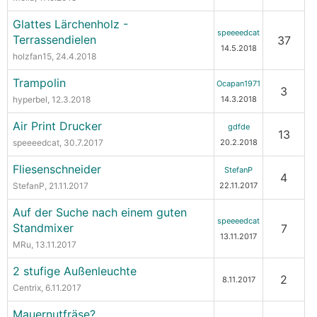
Glattes Lärchenholz -
speeeedcat
Terrassendielen
37
14.5.2018
holzfan15
, 24.4.2018
Trampolin
Ocapan1971
3
hyperbel
, 12.3.2018
14.3.2018
Air Print Drucker
gdfde
13
speeeedcat
, 30.7.2017
20.2.2018
Fliesenschneider
StefanP
4
StefanP
, 21.11.2017
22.11.2017
Auf der Suche nach einem guten
speeeedcat
Standmixer
7
13.11.2017
MRu
, 13.11.2017
2 stufige Außenleuchte
2
8.11.2017
Centrix
, 6.11.2017
Mauernutfräse?