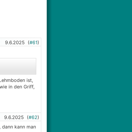
ratur.
9.6.2025
(
#61
)
 Lehmboden ist,
e in den Griff,
9.6.2025
(
#62
)
, dann kann man