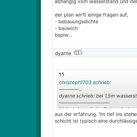
abhängig vom wasserstand und der 
der plan wirft einige fragen auf,
- bebauungsdichte
- bauwich
bsplw...
dyarne
christoph1703 schrieb:
──────..
dyarne schrieb: bei 1,5m wasserst
───────────────
Meinst du weil das Rohr schwimm
aus der erfahrung. 1m tief ins steh
ist, dann könnte der schon eine
schicht ist typisch eine durchlässig
Griff, wenn man wirklich will. Auf