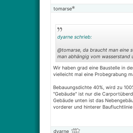
tomarse
dyarne schrieb:
@tomarse, da braucht man eine s
man abhängig vom wasserstand un
Wir haben grad eine Baustelle in de
der plan wirft einige fragen auf,
vielleicht mal eine Probegrabung m
- bebauungsdichte
- bauwich
Bebauungsdichte 40%, wird zu 100% a
bsplw...
"Gebäude" ist nur die Carportüber
Gebäude unten ist das Nebengebäu
vorderer und hinterer Baufluchtli
dyarne