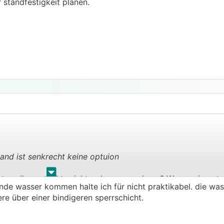
standfestigkeit planen.
and ist senkrecht keine optuion
.
.
t, weil man nichts sieht, oder was anderes? Wenns ein gu
ende wasser kommen halte ich für nicht praktikabel. die wa
n Tag halten und die anderen Probleme bekommt man auch i
ere über einer bindigeren sperrschicht.
wändig ist es aber sicher.