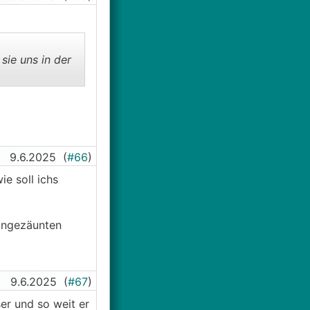
sie uns in der
9.6.2025
(
#66
)
e soll ichs
eingezäunten
9.6.2025
(
#67
)
ser und so weit er