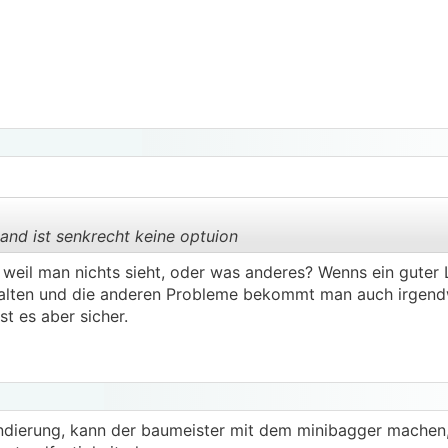
r es werden wohl 5-6kW Spitzenheizlast bei Normaußentempe
and ist senkrecht keine optuion
weil man nichts sieht, oder was anderes? Wenns ein guter
alten und die anderen Probleme bekommt man auch irgendwi
.
.
st es aber sicher.
ndierung, kann der baumeister mit dem minibagger machen