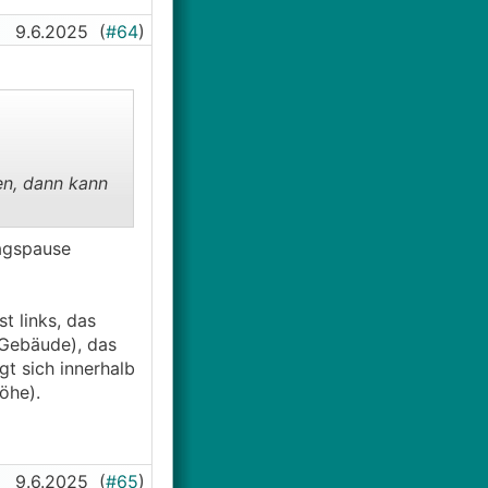
9.6.2025
(
#64
)
en, dann kann
tagspause
t links, das
 Gebäude), das
t sich innerhalb
öhe).
9.6.2025
(
#65
)