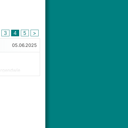
3
4
5
>
05.06.2025
 Irgendwie
s
RGK
-FAQ und
Bebauung dafür
e Tiefenbohrung?