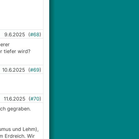
9.6.2025
(
#68
)
ßerer
 tiefer wird?
10.6.2025
(
#69
)
11.6.2025
(
#70
)
och gegraben.
Humus und Lehm),
m Erdreich. Wir