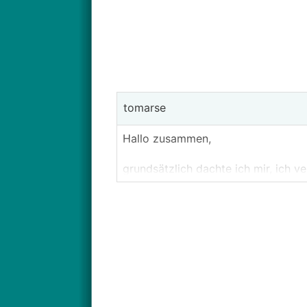
tomarse
Hallo zusammen,
grundsätzlich dachte ich mir, ich 
liebäugle ich aber doch immer mehr
einigen
RGK
-Threads für mich imme
allerdings nicht geeignet ist :(
Gibt es gute und günstige Alterna
In welchen Preisregionen wird man
Oder dann doch lieber
LWWP
?