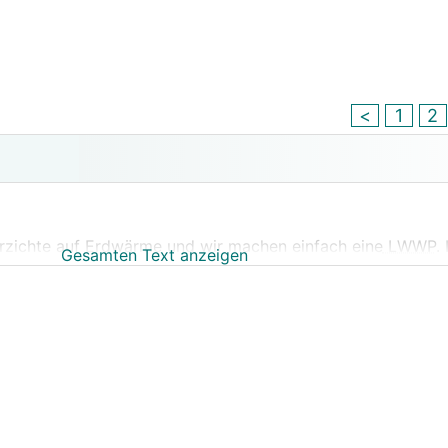
<
1
2
verzichte auf Erdwärme und wir machen einfach eine
LWWP
.
Gesamten Text anzeigen
 wieder mit Erdwärme. Leider sieht es nach durchlesen de
r mehr so aus, als ob mein Grundstück mit der geplanten 
tiven, wenn man Erdwärme möchte? Oder bleibt dann nur di
 sich da heutzutage in etwa bewegen?