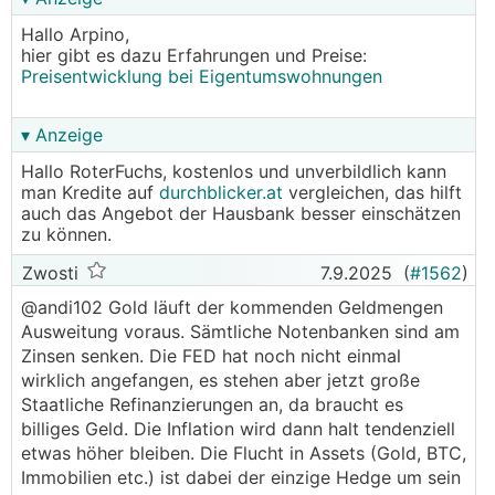
Staaten mit Verschuldung umgehen werden.
Hallo Arpino,
Eines kann man aber derzeit sagen: Eine massive
hier gibt es dazu Erfahrungen und Preise:
Ausweitung der Geldmenge scheint schwierig,
Preisentwicklung bei Eigentumswohnungen
wegen den Inflationsrisiken. Und dass wir vor
einer demografischen Bombe stehen, sagt auch
z.B. Hr. Badelt, den ich im übrigen sehr schätze,
▾ Anzeige
und der immer richtig gelegen ist und die Dinge
Hallo RoterFuchs, kostenlos und unverbildlich kann
auch benennt.
man Kredite auf
durchblicker.at
vergleichen, das hilft
auch das Angebot der Hausbank besser einschätzen
Ich kenne die Häuslbauer der 90er Jahre (halb
zu können.
fertig, 10 Jahre kein Urlaub,...) und die
Zwosti
7.9.2025
(
#1562
)
Partygesellschaft der 10er Jahre (keine Zinsen)
und es wird mir kaum wer widersprechen, dass
@andi102 Gold läuft der kommenden Geldmengen
man bei 2.000 Rate + 500 Wohnkosten harte
Ausweitung voraus. Sämtliche Notenbanken sind am
Zeiten hat, wenn Kinder kommen.
Zinsen senken. Die FED hat noch nicht einmal
wirklich angefangen, es stehen aber jetzt große
Schaut euch das einfach einmal an: Bund: 2025
Staatliche Refinanzierungen an, da braucht es
105,1 Milliarden Euro Einnahmen und 123,2
billiges Geld. Die Inflation wird dann halt tendenziell
Milliarden Ausgaben = Defizit von 18,1 Milliarden
etwas höher bleiben. Die Flucht in Assets (Gold, BTC,
Pro Einwohner ein Defizit von 2.000 pro Bürger,
Immobilien etc.) ist dabei der einzige Hedge um sein