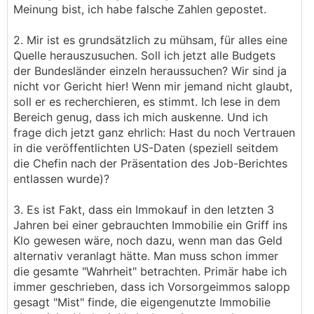
Meinung bist, ich habe falsche Zahlen gepostet.
die Kreditvergabepolitik einzelner Sektoren,
(rechtliche) Details zur Finanzerungs- und
2. Mir ist es grundsätzlich zu mühsam, für alles eine
Immotransaktionsabwicklung und das
Quelle herauszusuchen. Soll ich jetzt alle Budgets
Konditionengefüge weniger wert, weil (nicht nur
der Bundesländer einzeln heraussuchen? Wir sind ja
ich) zeitnahe Erfahrungsberichte liefere, die
nicht vor Gericht hier! Wenn mir jemand nicht glaubt,
sowohl aus der täglichen beruflichen Praxis als
soll er es recherchieren, es stimmt. Ich lese in dem
auch meiner langjährigen Vergangenheit als
Bereich genug, dass ich mich auskenne. Und ich
Banker stammen?
frage dich jetzt ganz ehrlich: Hast du noch Vertrauen
in die veröffentlichten US-Daten (speziell seitdem
In diesem Format ist die Meinungsäußerung
die Chefin nach der Präsentation des Job-Berichtes
natürlich frei und das ist gut so. Mein Fokus liegt
entlassen wurde)?
dabei auch auf der Untermauerung meiner
Meinung durch nachvollziehbare Daten. Im
3. Es ist Fakt, dass ein Immokauf in den letzten 3
Gegenzug bin ich zugegebenermaßen nicht so
Jahren bei einer gebrauchten Immobilie ein Griff ins
gut, wenn es um die Begründung aktueller und
Klo gewesen wäre, noch dazu, wenn man das Geld
künftiger Zustände des Immobilienmarktes durch
alternativ veranlagt hätte. Man muss schon immer
anektotische Erzählungen oder dem "kreativen"
die gesamte "Wahrheit" betrachten. Primär habe ich
Zusammensetzen eines eigens gewählten
immer geschrieben, dass ich Vorsorgeimmos salopp
Zahlenwerkes geht.
gesagt "Mist" finde, die eigengenutzte Immobilie