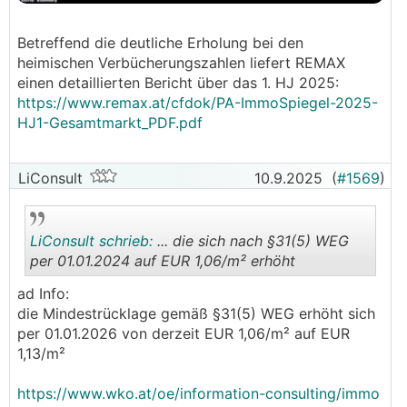
bei den Wohnimmobilienpreisen habe ich noch
nicht viel Zahlenwerk vernommen.
Betreffend die deutliche Erholung bei den
──────..
heimischen Verbücherungszahlen liefert REMAX
andi102 schrieb: Mir ist es grundsätzlich zu
einen detaillierten Bericht über das 1. HJ 2025:
mühsam, für alles eine Quelle herauszusuchen.
https://www.remax.at/cfdok/PA-ImmoSpiegel-2025-
Soll ich jetzt alle Budgets der Bundesländer
HJ1-Gesamtmarkt_PDF.pdf
einzeln heraussuchen? Wir sind ja nicht vor
Gericht hier! Wenn mir jemand nicht glaubt, soll
er es recherchieren, es stimmt. Ich lese in dem
LiConsult
10.9.2025
(
#1569
)
Bereich genug, dass ich mich auskenne.
───────────────
LiConsult schrieb:
... die sich nach §31(5) WEG
Das ist eben der Unterschied - ich versehe so
per 01.01.2024 auf EUR 1,06/m² erhöht
viel wie möglich mit Quelle, da der Leser dann
ad Info:
Gewissheit hat, dass es sich bei meinen
.
.
die Mindestrücklage gemäß §31(5) WEG erhöht sich
Aussagen um keine
per 01.01.2026 von derzeit EUR 1,06/m² auf EUR
Behauptung/Vermutung/Eindruck/Glauben/Wunsc
1,13/m²
h/Erwartung, etc. handelt, sondern gesichertes
Wissen.
https://www.wko.at/oe/information-consulting/immo