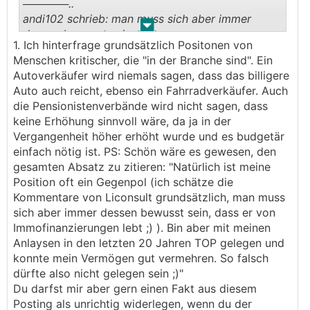
──────..
andi102 schrieb: man muss sich aber immer
.
.
dessen bewusst sein, dass er von
1. Ich hinterfrage grundsätzlich Positonen von
Immofinanzierungen lebt ;)
Menschen kritischer, die "in der Branche sind". Ein
───────────────
Autoverkäufer wird niemals sagen, dass das billigere
Auto auch reicht, ebenso ein Fahrradverkäufer. Auch
mit diesem Kommentar und dem Zwinkersmiley
die Pensionistenverbände wird nicht sagen, dass
kann ich relativ wenig anfangen.
keine Erhöhung sinnvoll wäre, da ja in der
Vergangenheit höher erhöht wurde und es budgetär
Sind die Quellen, die ich zitiere (allesamt
einfach nötig ist. PS: Schön wäre es gewesen, den
nachrecherchierbar und offizieller Natur, was ich
gesamten Absatz zu zitieren: "Natürlich ist meine
mir bei Gegenpositionen auch öfter wünschen
Position oft ein Gegenpol (ich schätze die
würde) weniger wert, weil ich staatlich geprüfter
Kommentare von Liconsult grundsätzlich, man muss
Immobilientreuhänder und Vermögensberater bin
sich aber immer dessen bewusst sein, dass er von
und tagtäglich der entsprechenden Profession
Immofinanzierungen lebt ;) ). Bin aber mit meinen
nachgehe?
Anlaysen in den letzten 20 Jahren TOP gelegen und
Sind Fakten, die ich nachweislich hier und im
konnte mein Vermögen gut vermehren. So falsch
Parallelthread betreffend Zins- und
dürfte also nicht gelegen sein ;)"
Inflationsentwicklung poste weniger wert, weil
Du darfst mir aber gern einen Fakt aus diesem
sie von mir stammen?
Posting als unrichtig widerlegen, wenn du der
Sind meine Kommentare zur aktuellen Sicht auf