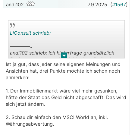
andi102
7.9.2025
(
#1567
)
LiConsult schrieb:
──────..
andi102 schrieb: Ich hinterfrage grundsätzlich
.
.
Positonen von Menschen kritischer, die "in der
Ist ja gut, dass jeder seine eigenen Meinungen und
Branche sind". Ein Autoverkäufer wird niemals
Ansichten hat, drei Punkte möchte ich schon noch
sagen, dass das billigere Auto auch reicht,
anmerken:
ebenso ein Fahrradverkäufer. Auch die
Pensionistenverbände wird nicht sagen, dass
1. Der Immobilienmarkt wäre viel mehr gesunken,
keine Erhöhung sinnvoll wäre, da ja in der
hätte der Staat das Geld nicht abgeschafft. Das wird
Vergangenheit höher erhöht wurde und es
sich jetzt ändern.
budgetär einfach nötig ist.
───────────────
2. Schau dir einfach den MSCI World an, inkl.
Währungsabwertung.
Preist ein Auto- oder Fahrradhändler zu hoch,
dann wird er nichts verkaufen. Ebenso verhält es