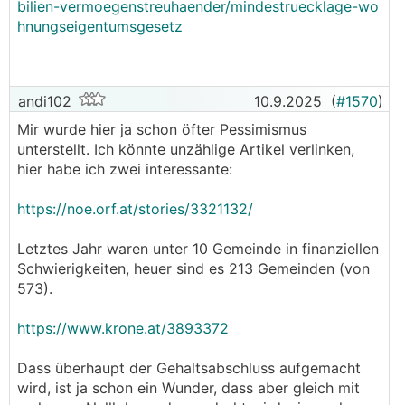
bilien-vermoegenstreuhaender/mindestruecklage-wo
──────..
hnungseigentumsgesetz
andi102 schrieb: Und ich frage dich jetzt ganz
ehrlich: Hast du noch Vertrauen in die
veröffentlichten US-Daten (speziell seitdem die
Chefin nach der Präsentation des Job-Berichtes
andi102
10.9.2025
(
#1570
)
entlassen wurde)?
Mir wurde hier ja schon öfter Pessimismus
───────────────
unterstellt. Ich könnte unzählige Artikel verlinken,
hier habe ich zwei interessante:
Wenn es von einer staatlichen Behörde kommt,
dann habe ich diese Daten zu respektieren und
https://noe.orf.at/stories/3321132/
damit "zu arbeiten". Bin aber natürlich gerne
bereit, auch andere Quellen zu begutachten, nur
Letztes Jahr waren unter 10 Gemeinde in finanziellen
nennen muss man sie. Sonst bleibt es bei der
Schwierigkeiten, heuer sind es 213 Gemeinden (von
Allgemeinaussage: Chefin entlassen = Daten sind
573).
grundlegend falsch. In dem Zusammenhang habe
ich im Parallethread auch die nachweislich
https://www.krone.at/3893372
nachgelassenen Rückmeldungen inkl.
historschem Vergleich auf die Fragebögen des
Dass überhaupt der Gehaltsabschluss aufgemacht
US Bureau of Labor Statistics hingewiesen.
wird, ist ja schon ein Wunder, dass aber gleich mit