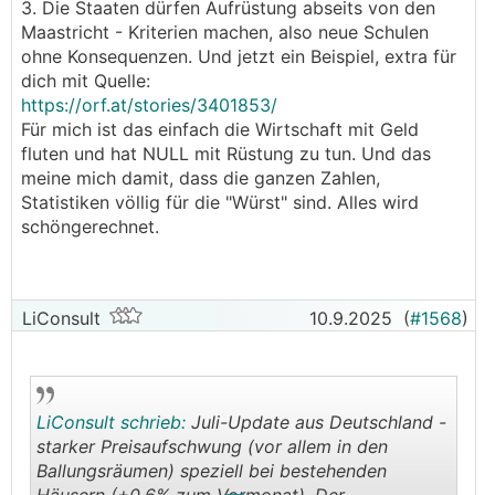
3. Die Staaten dürfen Aufrüstung abseits von den
sich bei Immoverkäufern oder Maklern. Wenn der
Maastricht - Kriterien machen, also neue Schulen
Preis zu hoch ist, wird es (im aktuellen
ohne Konsequenzen. Und jetzt ein Beispiel, extra für
Marktgefüge) keine Nachfrage geben.
dich mit Quelle:
Meine Argumente aufgrund meiner Profession als
https://orf.at/stories/3401853/
diesbezüglich sagen wir "eingefärbt" einzustufen,
Für mich ist das einfach die Wirtschaft mit Geld
ist für mich nicht nachvollziehbar. Ein
fluten und hat NULL mit Rüstung zu tun. Und das
Immobilienmakler kann seine Dienstleistung nur
meine mich damit, dass die ganzen Zahlen,
"verkaufen", wenn er Käufer und Verkäufer
Statistiken völlig für die "Würst" sind. Alles wird
preislich zusammenbringt. Dies ist in den letzten
schöngerechnet.
beiden Jahren sichtlich deutlich
unterdurchschnittlich erfolgt. Aktuell sieht es
wieder besser aus - die Transaktionszahlen
erhöhen sich spürbar (Verbücherungszahlen habe
LiConsult
10.9.2025
(
#1568
)
ich gepostet).
Der Finanzierungsdienstleister wird seine
Dienstleistung nur "verkaufen", wenn er das
geeignete Finanzierungspaket für den
LiConsult schrieb:
Juli-Update aus Deutschland -
Immobilienkauf zur Verfügung stellt. Wieso soll
starker Preisaufschwung (vor allem in den
ich dann an steigenden Preisen interessiert sein,
Ballungsräumen) speziell bei bestehenden
wenn diese zu keiner/wenigen Transaktionen