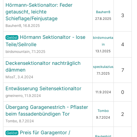
Hörmann-Sektionaltor: Feder
getauscht, leichte
Bauherr8
3
Schieflage/Feinjustage
27.8.2025
Bauherr8
, 16.8.2025
Hörmann Sektionaltor - lose
Gelöst
birdsmounta
Teile/Seilrolle
4
in
13.1.2025
birdsmountain
, 7.1.2025
Deckensektionaltor nachträglich
speckulazius
dämmen
7
7.1.2025
MissT
, 3.4.2024
Entwässerung Seitensektionaltor
0
11.9.2024
gmeinerro
, 11.9.2024
Übergang Garagenestrich - Pflaster
Tombo
beim fassadenbündigen Tor
2
9.7.2024
Tombo
, 8.7.2024
Preis für Garagentor /
Gelöst
Rautenhirt