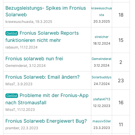
Bezugsleistungs- Spikes im Fronius
kraweuschua
Solarweb
18
sta
kraweuschuasta
, 19.3.2025
20.3.2025
Fronius Solarweb Reports
Gelöst
streicher
funktionieren nicht mehr
15
18.12.2024
rabaum
, 11.12.2024
Fronius solarweb nun frei
Gemeinderat
2
Gemeinderat
, 3.12.2024
3.12.2024
Fronius Solarweb: Email ändern?
Solarbuddys
23
MissT
, 3.9.2023
24.7.2024
Probleme mit der Fronius-App
Gelöst
stefan4713
nach Stromausfall
16
12.12.2023
MissT
, 11.12.2023
Fronius Solarweb Energiewert Bug?
massiv50er
11
pramber
, 22.3.2023
23.3.2023