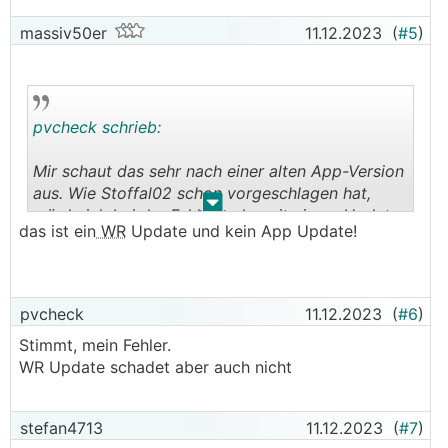
massiv50er
11.12.2023
(
#5
)
pvcheck schrieb:
Mir schaut das sehr nach einer alten App-Version
aus. Wie Stoffal02 schon vorgeschlagen hat,
.
.
würde ich bei der Fehlersuche mit einem Update
das ist ein
WR
Update und kein App Update!
starten.
pvcheck
11.12.2023
(
#6
)
Stimmt, mein Fehler.
WR Update schadet aber auch nicht
stefan4713
11.12.2023
(
#7
)