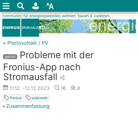
«
Photovoltaik / PV
Probleme mit der
·gelöst·
Fronius-App nach
Stromausfall
11.12.
-12.12.2023
16
8
fronius
solarweb
Zusammenfassung