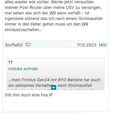
alles wieder wie vorher. Werde jetzt versuchen
meinen Post Router über meine USV zu versorgen,
mal sehen wie sich der
WR
dann verhält - ist
irgendwie störend das ich nach einem Stromausfall
immer in den Keller gehen muss um den
WR
ein/auszuschalten...
Stoffal02
11.12.2023
(
#9
)
mlduke schrieb:
...mein Fronius Gen24 mit BYD Batterie hat auch
ein seltsames Verhalten - nach Stromausfall
.
.
verliert er all seinen Kommunikation (lokal über
Gib ihm doch eine fixe IP
Netzwerk als auch über solarweb nicht mehr
erreichbar) - WR arbeitet aber ganz normal -
kann das damit zusammenhängen dass der