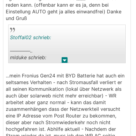
reden kann. (offenbar kann er es ja, denn bei
Einstellung AUTO geht ja alles einwandfrei) Danke
und Gruß
Stoffal02 schrieb:
──────..
mlduke schrieb:
.
.
...mein Fronius Gen24 mit BYD Batterie hat auch
...mein Fronius Gen24 mit BYD Batterie hat auch ein
ein seltsames Verhalten - nach Stromausfall
seltsames Verhalten - nach Stromausfall verliert er
verliert er all seinen Kommunikation (lokal über
all seinen Kommunikation (lokal über Netzwerk als
Netzwerk als auch über solarweb nicht mehr
auch über solarweb nicht mehr erreichbar) - WR
erreichbar) - WR arbeitet aber ganz normal -
arbeitet aber ganz normal - kann das damit
kann das damit zusammenhängen dass der
zusammenhängen dass der Netzwerkteil versucht
Netzwerkteil versucht eine IP Adresse vom Post
eine IP Adresse vom Post Router zu bekommen,
Router zu bekommen, dieser aber nach
dieser aber nach Stromwiederkehr noch nicht
Stromwiederkehr noch nicht hochgefahren ist.
hochgefahren ist. Abhilfe aktuell - Nachdem der
Abhilfe aktuell - Nachdem der Strom wieder da
Strom wieder da ist, muss ich den
WR
AC seitig