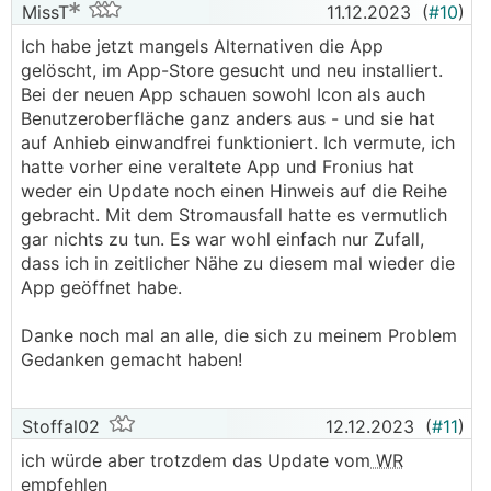
Netzwerkteil versucht eine IP Adresse vom Post
MissT
11.12.2023
(
#10
)
Router zu bekommen, dieser aber nach
Ich habe jetzt mangels Alternativen die App
Stromwiederkehr noch nicht hochgefahren ist.
gelöscht, im App-Store gesucht und neu installiert.
Abhilfe aktuell - Nachdem der Strom wieder da
Bei der neuen App schauen sowohl Icon als auch
ist, muss ich den
WR
AC seitig ausschalten und
Benutzeroberfläche ganz anders aus - und sie hat
dann wieder einschalten - dann ist alles wieder
auf Anhieb einwandfrei funktioniert. Ich vermute, ich
wie vorher. Werde jetzt versuchen meinen Post
hatte vorher eine veraltete App und Fronius hat
Router über meine USV zu versorgen, mal sehen
weder ein Update noch einen Hinweis auf die Reihe
wie sich der
WR
dann verhält - ist irgendwie
gebracht. Mit dem Stromausfall hatte es vermutlich
störend das ich nach einem Stromausfall immer
gar nichts zu tun. Es war wohl einfach nur Zufall,
in den Keller gehen muss um den
WR
dass ich in zeitlicher Nähe zu diesem mal wieder die
ein/auszuschalten...
App geöffnet habe.
Danke noch mal an alle, die sich zu meinem Problem
Gedanken gemacht haben!
Stoffal02
12.12.2023
(
#11
)
ich würde aber trotzdem das Update vom
WR
empfehlen