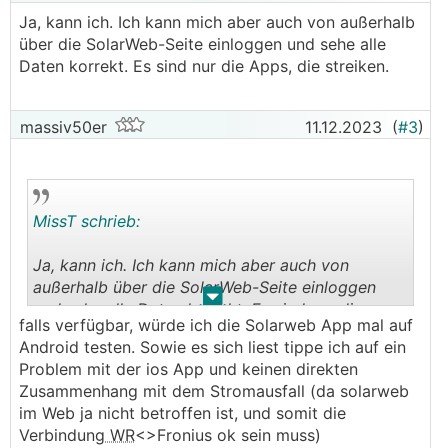
Ja, kann ich. Ich kann mich aber auch von außerhalb
über die SolarWeb-Seite einloggen und sehe alle
Daten korrekt. Es sind nur die Apps, die streiken.
massiv50er
11.12.2023
(
#3
)
MissT schrieb:
Ja, kann ich. Ich kann mich aber auch von
außerhalb über die SolarWeb-Seite einloggen
.
.
und sehe alle Daten korrekt. Es sind nur die
falls verfügbar, würde ich die Solarweb App mal auf
Apps, die streiken.
Android testen. Sowie es sich liest tippe ich auf ein
Problem mit der ios App und keinen direkten
Zusammenhang mit dem Stromausfall (da solarweb
im Web ja nicht betroffen ist, und somit die
Verbindung
WR
<>Fronius ok sein muss)