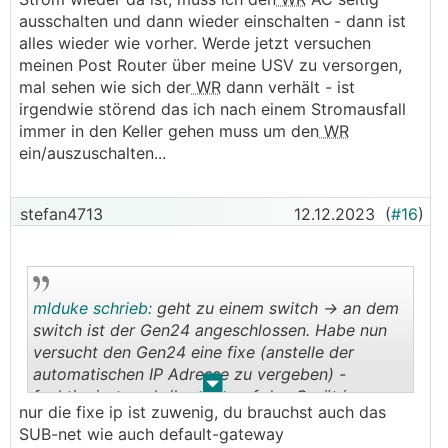
ist, muss ich den
WR
AC seitig ausschalten und
ausschalten und dann wieder einschalten - dann ist
dann wieder einschalten - dann ist alles wieder
alles wieder wie vorher. Werde jetzt versuchen
wie vorher. Werde jetzt versuchen meinen Post
meinen Post Router über meine USV zu versorgen,
Router über meine USV zu versorgen, mal sehen
mal sehen wie sich der
WR
dann verhält - ist
wie sich der
WR
dann verhält - ist irgendwie
irgendwie störend das ich nach einem Stromausfall
störend das ich nach einem Stromausfall immer
immer in den Keller gehen muss um den
WR
in den Keller gehen muss um den
WR
ein/auszuschalten...
ein/auszuschalten...
───────────────
stefan4713
12.12.2023
(
#16
)
Gib ihm doch eine fixe IP
mlduke schrieb:
geht zu einem switch -> an dem
switch ist der Gen24 angeschlossen. Habe nun
versucht den Gen24 eine fixe (anstelle der
automatischen IP Adresse zu vergeben) -
.
.
funktioniert auch (komme auf das Gerät im
nur die fixe ip ist zuwenig, du brauchst auch das
Hausnetzwerk mit dieser fixen IP Adresse. Leider
SUB-net wie auch default-gateway
keine Verbindung zu solarweb möglich