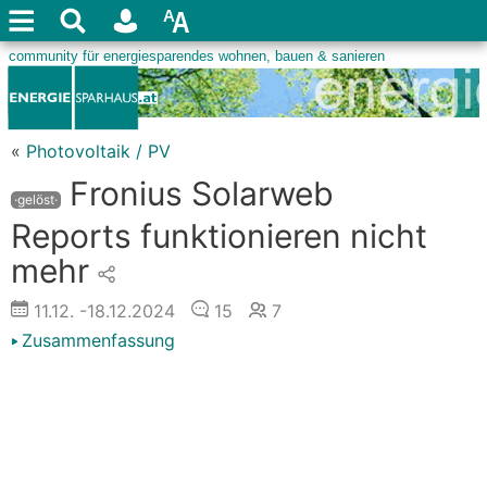
«
Photovoltaik / PV
Fronius Solarweb
·gelöst·
Reports funktionieren nicht
mehr
11.12.
-18.12.2024
15
7
Zusammenfassung