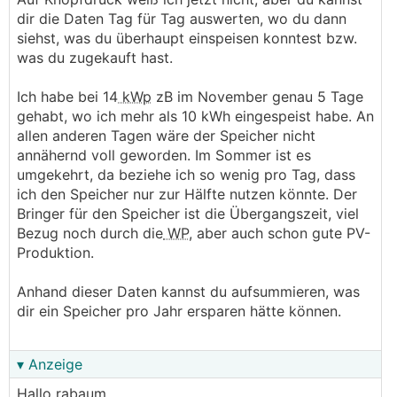
dir die Daten Tag für Tag auswerten, wo du dann
Es bringt ja nichts zu viel Speicher zu machen
siehst, was du überhaupt einspeisen konntest bzw.
der im Winter nie voll wird und im Sommer nie
was du zugekauft hast.
leer.
Ich habe bei 14
kWp
zB im November genau 5 Tage
gehabt, wo ich mehr als 10 kWh eingespeist habe. An
allen anderen Tagen wäre der Speicher nicht
annähernd voll geworden. Im Sommer ist es
umgekehrt, da beziehe ich so wenig pro Tag, dass
ich den Speicher nur zur Hälfte nutzen könnte. Der
Bringer für den Speicher ist die Übergangszeit, viel
Bezug noch durch die
WP
, aber auch schon gute PV-
Produktion.
Anhand dieser Daten kannst du aufsummieren, was
dir ein Speicher pro Jahr ersparen hätte können.
▾ Anzeige
Hallo rabaum,