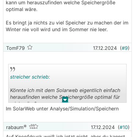
kann um herauszufinden welche Speichergröße
optimal wäre.
Es bringt ja nichts zu viel Speicher zu machen der im
Winter nie voll wird und im Sommer nie leer.
TomF79
17.12.2024
(
#9
)
streicher schrieb:
Könnte ich mit dem Solarweb eigentlich einfach
herausfinden welche Speichergröße optimal für
.
.
mich wäre?
Im SolarWeb unter Analyse/Simulation/Speichern
Bzw. kennt jemand ein andere Tool das ich z.B.
mit den Daten der letzten Jahre von Solarweb
füttern kann um herauszufinden welche
rabaum
17.12.2024
(
#10
)
Speichergröße optimal wäre.
Auf Knopfdruck weiß ich jetzt nicht, aber du kannst