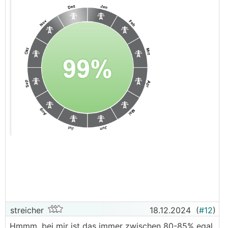
streicher
18.12.2024
(
#12
)
Hmmm, bei mir ist das immer zwischen 80-85% egal