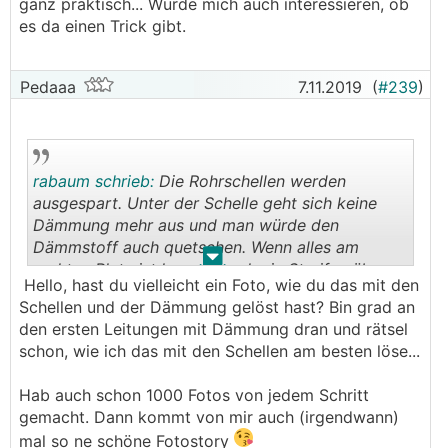
ganz praktisch... Würde mich auch interessieren, ob
es da einen Trick gibt.
Pedaaa
7.11.2019
(
#239
)
rabaum schrieb:
Die Rohrschellen werden
ausgespart. Unter der Schelle geht sich keine
Dämmung mehr aus und man würde den
Dämmstoff auch quetschen. Wenn alles am
.
.
rechten Platz ist kommt noch ein Streifen über
Hello, hast du vielleicht ein Foto, wie du das mit den
die Schelle und wird ebenfalls mit dem
Schellen und der Dämmung gelöst hast? Bin grad an
Kautschukband verklebt.
den ersten Leitungen mit Dämmung dran und rätsel
schon, wie ich das mit den Schellen am besten löse...
Hab auch schon 1000 Fotos von jedem Schritt
gemacht. Dann kommt von mir auch (irgendwann)
mal so ne schöne Fotostory