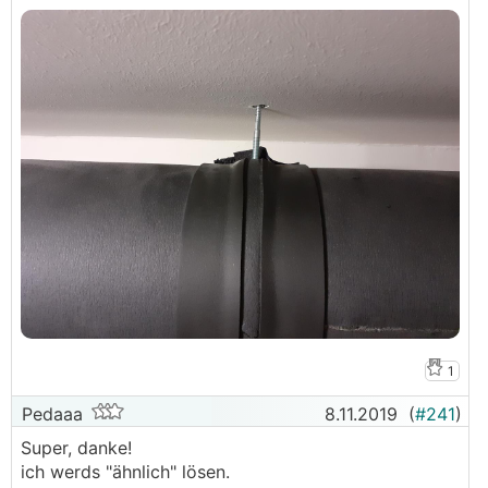
1
Pedaaa
8.11.2019
(
#241
)
Super, danke!
ich werds "ähnlich" lösen.