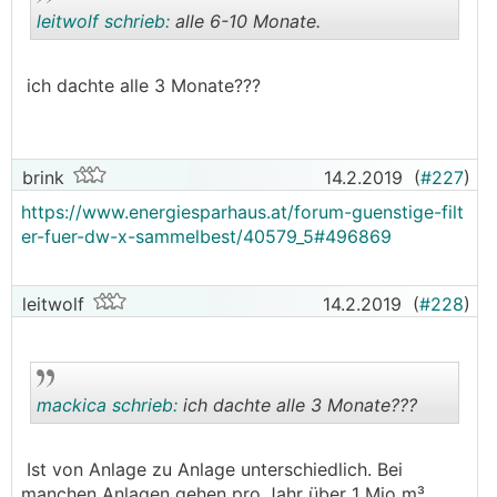
leitwolf schrieb:
alle 6-10 Monate.
ich dachte alle 3 Monate???
.
.
brink
14.2.2019
(
#227
)
https://www.energiesparhaus.at/forum-guenstige-filt
er-fuer-dw-x-sammelbest/40579_5#496869
leitwolf
14.2.2019
(
#228
)
mackica schrieb:
ich dachte alle 3 Monate???
Ist von Anlage zu Anlage unterschiedlich. Bei
.
.
manchen Anlagen gehen pro Jahr über 1 Mio m³