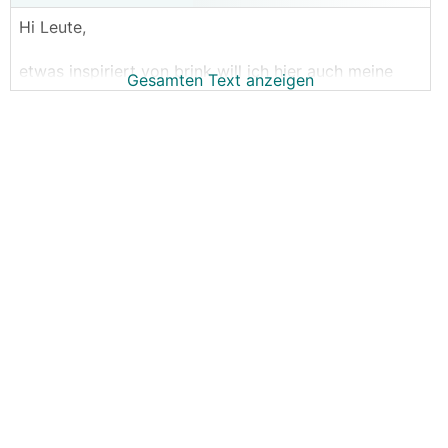
Hi Leute,
etwas inspiriert von brink will ich hier auch meine
Gesamten Text anzeigen
Erfahrungen im Zuge der Lüftungsmontage
dokumentieren. Zu den Voraussetzungen: Ich
bekomme eine von leitwolf geplante Lüftungsanlage
mit einer d&w Maschine.
Zentrale Verteilung hauptsächlich über den
Gangbereich mit abgehängter Decke.
weitere Verteilung mit Sichtinstallation im
Wirtschaftsraum und mit abgehängter Decke über
dem Kochbereich.
Sehr praktisch war bereits in der Planungsphase,
dass ich dasselbe Tool für meine 3D-Planung
verwende wie auch leitwolf für seine Lüftungen.