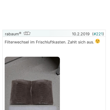
Somit habe ich ihm das fertige Skelett des Hauses
übermitteln können. Darin wurden dann die
Mauerdurchbrüche und sämtliche Installationen
eingezeichnet.
rabaum
10.2.2019
(
#221
)
Filterwechsel im Frischluftkasten. Zahlt sich aus.