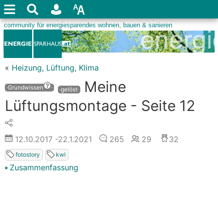
«
Heizung, Lüftung, Klima
Meine
·Grundwissen
·
·gelöst·
Lüftungsmontage - Seite 12
12.10.2017
-22.1.2021
265
29
32
fotostory
kwl
Zusammenfassung