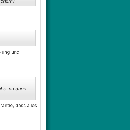
ichern?
.
elung und
che ich dann
antie, dass alles