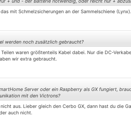
für + und - der Batterie notwendig, oder reicht nur + abzus
n das mit Schmelzsicherungen an der Sammelschiene (Lynx)
.
.
el werden noch zusätzlich gebraucht?
Teilen waren größtenteils Kabel dabei. Nur die DC-Verkab
aben wir extra gebraucht.
.
.
martHome Server oder ein Raspberry als GX fungiert, brau
nikation mit den Victrons?
nicht aus. Lieber gleich den Cerbo GX, dann hast du die Gar
.
.
 der auch nicht.