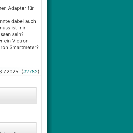
nen Adapter für
könnte dabei auch
muss ist mir
ssen sein?
r ein Victron
tron Smartmeter?
8.7.2025
(
#2782
)