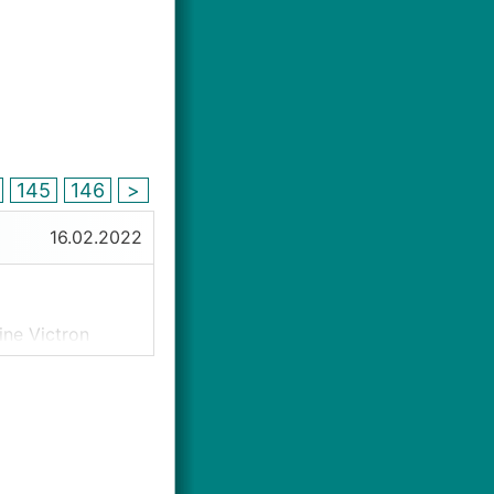
4
145
146
>
16.02.2022
ine Victron
ei Problemen.