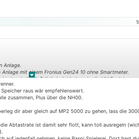
1
n Anlage.
Wp Anlage mit einem Fronius Gen24 10 ohne Smartmeter.
.
.
(wahrscheinlich Felicity) einbinden, da die HV Speicher zu
renner.
derzeitiger Plan wäre 3 Stk Multiplus II 3000 einzusetzen, 
je Speicher raus wär empfehlenswert.
NH Trenner für die Trennung der einzelnen Multiplus zur Sa
alle zusammen, Plus über die NH00.
 einen Raspberry (oder über den bestehenden Smart Home S
rtmeter vom Netzbetreiber ins SmartHome System eingele
rleg dir aber gleich auf MP2 5000 zu gehen, lass die 300
die Regelung der Multiplus.
 Abtastrate ist damit sehr flott, kann toll ausregeln (wic
tterie notwendig, oder reicht nur + abzusichern?
.
sätzlich gebraucht?
auf jedenfall nehmen, keine Raspi Spielerei. Dort hast du 