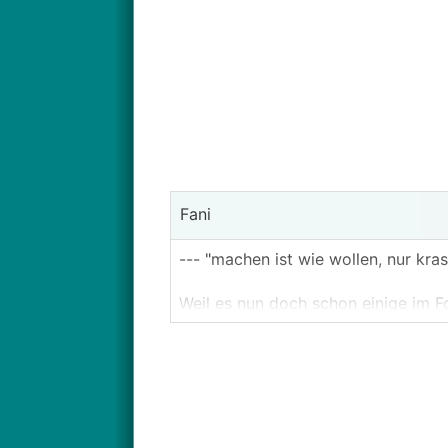
Fani
--- "machen ist wie wollen, nur kras
Weil es nun doch schon einige im F
Anlage zu bauen oder zumindest ma
Der Bereich für allgemeine Fragen,
Dies ersetzt keine fachkundige Pers
Systemplanungen.