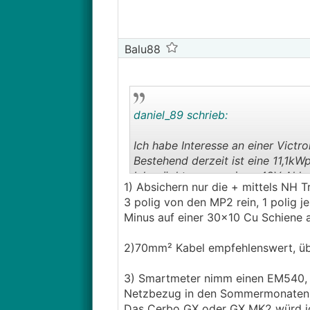
Balu88
daniel_89 schrieb:
Ich habe Interesse an einer Victro
Bestehend derzeit ist eine 11,1k
Ich möchte gerne einen 48V Akku 
1) Absichern nur die + mittels NH T
damit unwirtschaftlich sind. Mein 
3 polig von den MP2 rein, 1 polig 
Sammelschiene für die Batterie, 
Minus auf einer 30x10 Cu Schiene 
und - notwendig?). Als GX Gerät
Smartmeter wird derzeit der Sma
2)70mm² Kabel empfehlenswert, übe
könnte ich also bereitstellen für 
Folgende Fragen habe ich:
3) Smartmeter nimm einen EM540, die
1.) NH Trenner für + und - der Ba
Netzbezug in den Sommermonaten)
2.) Welche Kabel werden noch zu
Das Cerbo GX oder GX MK2 würd ich 