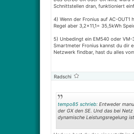
3.) Wenn der SmartHome Server od
Schnittstellen dran, funktioniert ein
für die Kommunikation mit den Vi
4.) Priorität 2 wäre, dass ich auc
4) Wenn der Fronius auf AC-OUT1 hä
auch der Fronius im Falle eines 
Regel aber 3,2x11,1= 35,5kWh Speic
mir bewusst. Wo genau muss dabe
sein?
5) Unbedingt ein EM540 oder VM-3
5.) Reicht die Regelung mit dem 
Smartmeter Fronius kannst du dir e
Smartmeter (oder was anderes?) 
Netzwerk findbar, hast du alles vom
Smartmeter? Stichwort Induktion
Radschi
tempo85 schrieb:
Entweder manuel
der GX den SE. Und das bei Netz 
dynamische Leistungsregelung ist 