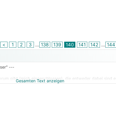
<
1
2
3
...
138
139
140
141
142
...
14
ser" ---
orum gibt (mich eingeschlossen), die entweder dabei sind e
Gesamten Text anzeigen
l sehr intensiv darüber nachdenken.
 Systemvorstellungen, Erfahrungsaustausch, Hilfestellung b
on (zb Elektriker) und ist auch keine Platform für konkrete