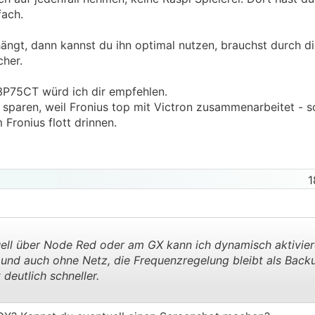
er ein Raspberry als GX fungiert, brauche ich dann noch 
fach.
ctrons?
h ein Backup bereit stellen könnte. Soviel ich gelesen habe,
ngt, dann kannst du ihn optimal nutzen, brauchst durch die
Netzausfalls betrieben werden? Dass das Netz dabei getrenn
her.
i der Fronius dann im Backup Betrieb an den Victrons ang
P75CT würd ich dir empfehlen.
bestehenden Smartmeter vom Netzbetreiber aus, oder soll h
 sparen, weil Fronius top mit Victron zusammenarbeitet - s
eingebaut werden? Wäre die Regelung schneller mit dem V
 Fronius flott drinnen.
skochplatte?
1
l über Node Red oder am GX kann ich dynamisch aktiviere
und auch ohne Netz, die Frequenzregelung bleibt als Back
deutlich schneller.
.
.