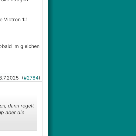
einen Adapter
 könnte dabei
 Victron 1:1
t sein muss ist
eschlossen
ier ein Victron
obald im gleichen
ictron
8.7.2025
(
#2784
)
n, dann regelt
up aber die