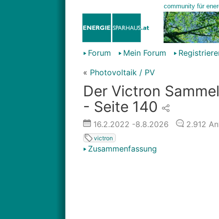
Forum
Mein Forum
Registriere
«
Photovoltaik / PV
Der Victron Sammelt
- Seite 140
16.2.2022
-8.8.2026
2.912
An
victron
Zusammenfassung