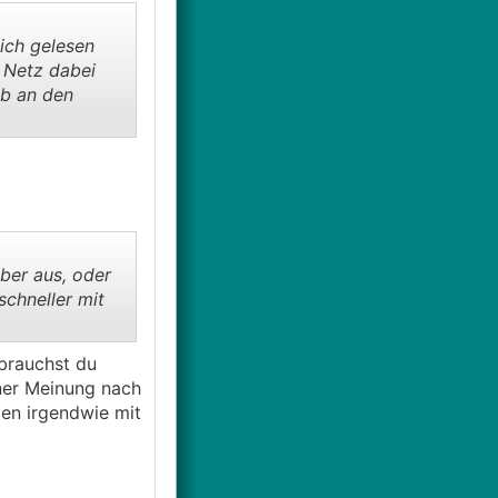
 ich gelesen
 Netz dabei
eb an den
ber aus, oder
chneller mit
brauchst du
ner Meinung nach
en irgendwie mit