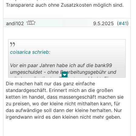
Transparenz auch ohne Zusatzkosten möglich sind.
andi102
9.5.2025
(
#41
)
coisarica schrieb:
Vor ein paar Jahren habe ich auf die bank99
umgeschuldet - ohne Bearbeitungsgebühr und
.
.
mit dem günstigsten Zinssatz am Markt. Ein
Die machen halt nur das ganz einfache
schönes Beispiel dafür, dass faire Konditionen
standardgeschäft. Erinnert mich an die großen
und Transparenz auch ohne Zusatzkosten
ketten im handel, dass massengeschäft machen sie
möglich sind.
zu preisen, wo der kleine nicht mithalten kann, für
das aufwändige soll dann der kleine herhalten. Nur
irgendwann wird es den kleinen nicht mehr geben.