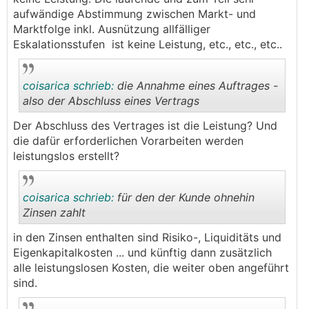
verlangen darf und eine Pauschalierung des
aufwändige Abstimmung zwischen Markt- und
Bearbeitungsentgelts grundsätzlich zulässig ist, die
Marktfolge inkl. Ausnützung allfälliger
konkreten Kosten jedoch nicht grob überschritten
Eskalationsstufen ist keine Leistung, etc., etc., etc..
werden dürfen. Die Höhe der Einmalgebühr muss
nicht mit dem tatsächlichen Aufwand des
coisarica schrieb:
die Annahme eines Auftrages -
Kreditgebers exakt korrelieren. Die Art der
also der Abschluss eines Vertrags
Bemessung der Kreditbearbeitungsgebühr wurde,
anders als in der aktuellen OGH-Entscheidung, als
Der Abschluss des Vertrages ist die Leistung? Und
absoluter Betrag basierend auf den oben
.
.
die dafür erforderlichen Vorarbeiten werden
angeführten Aufwandspositionen in Ihrem Vertrag
leistungslos erstellt?
genannt.
Die mit Ihnen individuell vereinbarten Einmalkosten
coisarica schrieb:
für den der Kunde ohnehin
sind angesichts der uns mit der Kreditvergabe
Zinsen zahlt
entstandenen Kosten im Lichte dieser objektiven
in den Zinsen enthalten sind Risiko-, Liquiditäts und
Kriterien als angemessen anzusehen.
.
.
Eigenkapitalkosten ... und künftig dann zusätzlich
alle leistungslosen Kosten, die weiter oben angeführt
Aus rechtlicher Sicht gibt es daher keine Grundlage
sind.
für eine Refundierung.