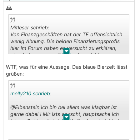
🙏
Mitleser schrieb:
Von Finanzgeschäften hat der TE offensichtlich
wenig Ahnung. Die beiden Finanzierungsprofis
hier im Forum haben es versucht zu erklären,
.
.
aber bei manchen nützt es eben nichts.
WTF, was für eine Aussage! Das blaue Bierzelt lässt
grüßen:
melly210 schrieb:
@Elbenstein ich bin bei allem was klagbar ist
gerne dabei ! Mir ists wurscht, hauptsache ich
.
.
kriege Geld zurück. Ich seh überhaupt nicht ein
warum man da aus Konsumentensicht Banken
oder sonst irgendwen schonen sollte.