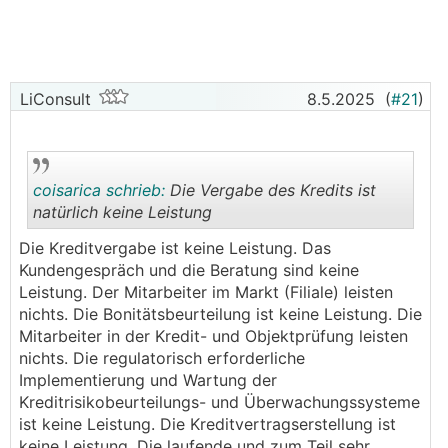
Bearbeitungsprovision in Höhe von EUR 400,00
vereinbart wurde.
Das gegenständliche Urteil wird in den Medien stark
verzerrt dargestellt und man könnte glauben, dass
LiConsult
8.5.2025
(
#21
)
jetzt jede Bearbeitungsgebühr unzulässig wäre.
Tatsächlich hat der OGH aber sogar das Gegenteil
bestätigt, jedoch dessen Zulässigkeit von der Art
und Weise der Vereinbarung abhängig gemacht. Mit
coisarica schrieb:
Die Vergabe des Kredits ist
dem Bearbeitungsentgelt werden nach Ansicht des
natürlich keine Leistung
Obersten Gerichtshofes Leistungen wie unter
anderem die Risikobeurteilung, Angebotserstellung,
Die Kreditvergabe ist keine Leistung. Das
Vorbereitung, Verarbeitung und Kontrolle von
.
.
Kundengespräch und die Beratung sind keine
Unterlagen, Erfüllung von Informationspflichten,
Leistung. Der Mitarbeiter im Markt (Filiale) leisten
Auszahlung, Archivierung und dergleichen
nichts. Die Bonitätsbeurteilung ist keine Leistung. Die
abgegolten, die gewöhnlich im Zuge der
Mitarbeiter in der Kredit- und Objektprüfung leisten
Vertragsanbahnung und des Vertragsabschlusses
nichts. Die regulatorisch erforderliche
anfallen. Der OGH hat in seiner aktuellen
Implementierung und Wartung der
Entscheidung betont, dass bei der Bearbeitung und
Kreditrisikobeurteilungs- und Überwachungssysteme
Bereitstellung des Kredites, die Bank Leistungen an
ist keine Leistung. Die Kreditvertragserstellung ist
den Kreditnehmer erbringt, für die sie ein Entgelt
keine Leistung. Die laufende und zum Teil sehr