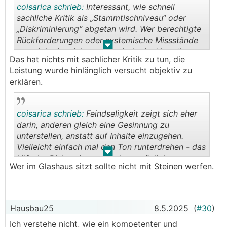
coisarica schrieb:
Interessant, wie schnell
sachliche Kritik als „Stammtischniveau“ oder
„Diskriminierung“ abgetan wird. Wer berechtigte
Rückforderungen oder systemische Missstände
.
.
anspricht, ist nicht automatisch ein „Hater“.
Das hat nichts mit sachlicher Kritik zu tun, die
Leistung wurde hinlänglich versucht objektiv zu
erklären.
coisarica schrieb:
Feindseligkeit zeigt sich eher
darin, anderen gleich eine Gesinnung zu
unterstellen, anstatt auf Inhalte einzugehen.
Vielleicht einfach mal den Ton runterdrehen - das
.
.
hilft der Diskussion mehr als persönliche
Wer im Glashaus sitzt sollte nicht mit Steinen werfen.
Unterstellungen. Entspann dich mal ein wenig.
Hausbau25
8.5.2025
(
#30
)
Ich verstehe nicht, wie ein kompetenter und