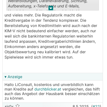
Weiterbildungen, Datenevalierung, Sichtung,
Aufbereitung, x-Telefonate und E-Mails,
.
.
Vergleichen, ggf. Nachverhandeln bis hin zum
und vieles mehr. Die Regulatorik macht die
unterschriftsreifen Kreditvertrag.
Kreditvergabe in der Tendenz komplexer. Die
Bereitstellung von Kreditmitteln wird auch nach der
KIM-V nicht bedeutend einfacher werden, auch nur
weil sich die bankinternen Regulatorien weiterhin
laufend anpassen, Kreditvergaberichtlinien ändern,
Einkommen anders angesetzt werden, die
Objektbewertung neu kalibriert wird. Auf der
Spielwiese wird sich immer etwas tun.
▾ Anzeige
Hallo LiConsult, kostenlos und unverbildlich kann
man Kredite auf
durchblicker.at
vergleichen, das hilft
auch das Angebot der Hausbank besser einschätzen
zu können.
sir0x
8.5.2025
(
#22
)