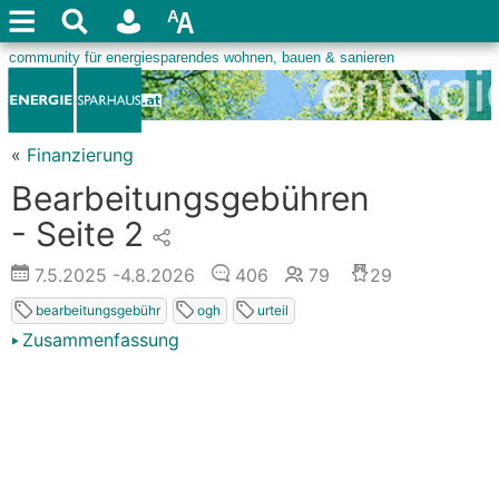
«
Finanzierung
Bearbeitungsgebühren
- Seite 2
7.5.2025
-4.8.2026
406
79
29
bearbeitungsgebühr
ogh
urteil
Zusammenfassung