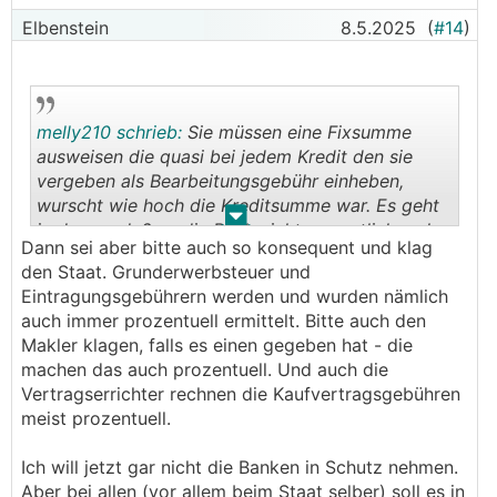
Elbenstein
8.5.2025
(
#14
)
melly210 schrieb:
Sie müssen eine Fixsumme
ausweisen die quasi bei jedem Kredit den sie
vergeben als Bearbeitungsgebühr einheben,
wurscht wie hoch die Kreditsumme war. Es geht
.
.
ja darum, daß es die Bank nicht wesentlich mehr
Dann sei aber bitte auch so konsequent und klag
kostet einen 400 000 Euro Kredit bereitzustellen
den Staat. Grunderwerbsteuer und
als einen 200 000 Euro Kredit. Dh wurscht was
Eintragungsgebührern werden und wurden nämlich
dort steht, wenn sie je höher die Summe ist auch
auch immer prozentuell ermittelt. Bitte auch den
die Gebühren deutlich erhöhen, ist es unsachlich.
Makler klagen, falls es einen gegeben hat - die
machen das auch prozentuell. Und auch die
Vertragserrichter rechnen die Kaufvertragsgebühren
meist prozentuell.
Ich will jetzt gar nicht die Banken in Schutz nehmen.
Aber bei allen (vor allem beim Staat selber) soll es in