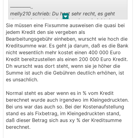
──────..
melly210 schrieb: Du hast sehr recht, es geht
.
.
darum wie es berechnet wurde und nicht darum
Sie müssen eine Fixsumme ausweisen die quasi bei
wie es dargestellt wird. Wenn es in % der
jedem Kredit den sie vergeben als
Kreditsumme berechnet wurde, ist es unzulässig.
Bearbeitungsgebühr einheben, wurscht wie hoch die
───────────────
Kreditsumme war. Es geht ja darum, daß es die Bank
nicht wesentlich mehr kostet einen 400 000 Euro
Die Frage ist halt wie man die Methode der
Kredit bereitzustellen als einen 200 000 Euro Kredit.
Berechnung im konkreten Einzelfall nachweisen
Dh wurscht was dort steht, wenn sie je höher die
will. Wie schon erwähnt wurde, lässt sich jede
Summe ist auch die Gebühren deutlich erhöhen, ist
Gebühr als Prozentwert der Kreditsumme
es unsachlich.
ausdrücken. Natürlich liegt die Vermutung mehr
als nahe wenn das zB exakte 1 % sind. Aber ob
Normal steht es aber wenn es in % vom Kredit
das alleine als Nachweis der prozentullen
berechnet wurde auch irgendwo im Kleingedruckten.
Berechnung ausreicht? Wenn nicht würde das für
Bei uns war das auch so. Bei der Kostenaufstellung
die Zukunft nämlich heißen, dass Banken
stand es als Fixbetrag, im Kleingedruckten stand,
weiterhin eine prozentuelle Berechnung
daß dieser Betrag sich aus xy % der Kreditsumme
vornehmen können, sie dürften es nur nirgends in
berechnet.
Prozent ausweisen.