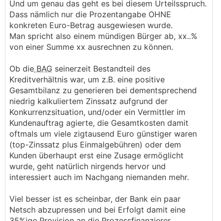
Und um genau das geht es bei diesem Urteilsspruch.
weiterhin eine prozentuelle Berechnung
Dass nämlich nur die Prozentangabe OHNE
vornehmen können, sie dürften es nur nirgends in
konkreten Euro-Betrag ausgewiesen wurde.
Prozent ausweisen.
Man spricht also einem mündigen Bürger ab, xx..%
von einer Summe xx ausrechnen zu können.
Ob die
BAG
seinerzeit Bestandteil des
Kreditverhältnis war, um z.B. eine positive
Gesamtbilanz zu generieren bei dementsprechend
niedrig kalkuliertem Zinssatz aufgrund der
Konkurrenzsituation, und/oder ein Vermittler im
Kundenauftrag agierte, die Gesamtkosten damit
oftmals um viele zigtausend Euro günstiger waren
(top-Zinssatz plus Einmalgebühren) oder dem
Kunden überhaupt erst eine Zusage ermöglicht
wurde, geht natürlich nirgends hervor und
interessiert auch im Nachgang niemanden mehr.
Viel besser ist es scheinbar, der Bank ein paar
Netsch abzupressen und bei Erfolgt damit eine
35%ige Provision an die Prozessfinanzierer