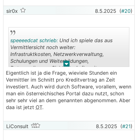
sir0x
8.5.2025
(
#20
)
speeeedcat schrieb:
Und ich spiele das aus
Vermittlersicht noch weiter:
Infrastruktkosten, Netzwerkverwaltung,
Schulungen und Weiterbildungen,
.
.
Datenevalierung, Sichtung, Aufbereitung, x-
Eigentlich ist ja die Frage, wieviele Stunden ein
Telefonate und E-Mails, Vergleichen, ggf.
Vermittler im Schnitt pro Kreditvertrag an Zeit
Nachverhandeln bis hin zum unterschriftsreifen
investiert. Auch wird durch Software, vorallem, wenn
Kreditvertrag.
man ein österreichisches Portal dazu nutzt, schon
Und nebenbei noch kostenlose Info' s in ein
sehr sehr viel an dem genannten abgenommen. Aber
Forum schreiben.
daa ist jetzt
OT
.
LiConsult
8.5.2025
(
#21
)