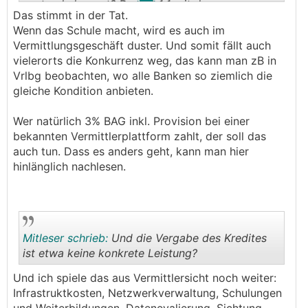
zustande kommt? Das ist 1:1 mit der
Das stimmt in der Tat.
Maklergebühr vergleichbar.
Wenn das Schule macht, wird es auch im
Vermittlungsgeschäft duster. Und somit fällt auch
vielerorts die Konkurrenz weg, das kann man zB in
Vrlbg beobachten, wo alle Banken so ziemlich die
gleiche Kondition anbieten.
Wer natürlich 3% BAG inkl. Provision bei einer
bekannten Vermittlerplattform zahlt, der soll das
auch tun. Dass es anders geht, kann man hier
hinlänglich nachlesen.
Mitleser schrieb:
Und die Vergabe des Kredites
ist etwa keine konkrete Leistung?
Und ich spiele das aus Vermittlersicht noch weiter:
.
.
Infrastruktkosten, Netzwerkverwaltung, Schulungen