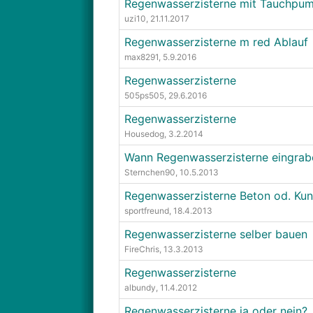
Regenwasserzisterne mit Tauchpu
uzi10
, 21.11.2017
Regenwasserzisterne m red Ablauf
max8291
, 5.9.2016
Regenwasserzisterne
505ps505
, 29.6.2016
Regenwasserzisterne
Housedog
, 3.2.2014
Wann Regenwasserzisterne eingrab
Sternchen90
, 10.5.2013
Regenwasserzisterne Beton od. Kun
sportfreund
, 18.4.2013
Regenwasserzisterne selber bauen
FireChris
, 13.3.2013
Regenwasserzisterne
albundy
, 11.4.2012
Regenwasserzisterne ja oder nein?