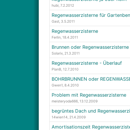
hubi
, 7.2.2012
Regenwasserzisterne für Gartenbe
Gast
, 3.5.2011
Regenwasserzisterne
Ferlin
, 18.4.2011
Brunnen oder Regenwasserzisterne
Solarix
, 21.3.2011
Regenwasserzisterne - Überlauf
PlanB
, 12.7.2010
BOHRBRUNNEN oder REGENWASSE
Gwen1
, 8.4.2010
Problem mit Regenwasserzisterne
meisteryoda666
, 13.12.2009
begrüntes Dach und Regenwasserzi
14wien14
, 21.4.2009
Amortisationszeit Regenwasserzist