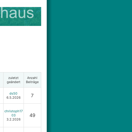
zuletzt
Anzahl
geändert
Beiträge
ds50
7
6.5.2026
christoph17
49
03
3.2.2026