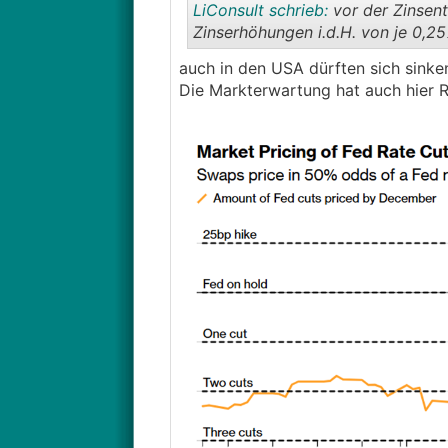
LiConsult schrieb:
vor der Zinsent
Wird interessant ob die EU doch m
Zinserhöhungen i.d.H. von je 0,
für verstromtes Gas einzieht. Da
einbremsen.
auch in den USA dürften sich sinke
Die Markterwartung hat auch hier R