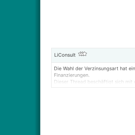
LiConsult
Die Wahl der Verzinsungsart hat eine
Finanzierungen.
Dieser Thread beschäftigt sich mit
Kapitalmarktzinsen und der individ
bestehende, eigene Finanzierungspr
Ein reger Austausch ist wünschensw