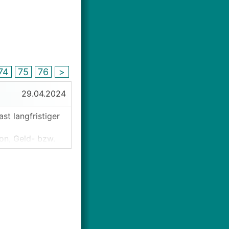
74
75
76
>
29.04.2024
st langfristiger
on, Geld- bzw.
r auch