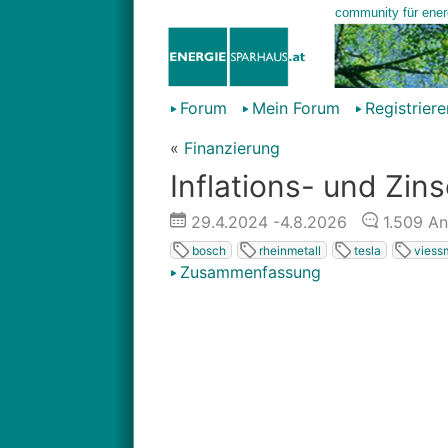
Forum
Mein Forum
Registriere
«
Finanzierung
Inflations- und Zin
29.4.2024
-4.8.2026
1.509
An
bosch
rheinmetall
tesla
viess
Zusammenfassung