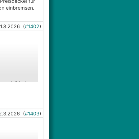
Preisdeckel für
on einbremsen.
1.3.2026
(
#1402
)
peziell bei
 so blöd es
2.3.2026
(
#1403
)
o, und es
rmepumpen,
ute mit