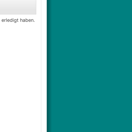
en Preisdeckel
flation
 erledigt haben.