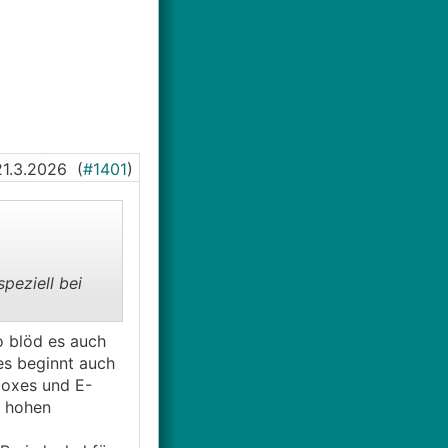
21.3.2026
(
#1401
)
peziell bei
o blöd es auch
es beginnt auch
boxes und E-
g hohen