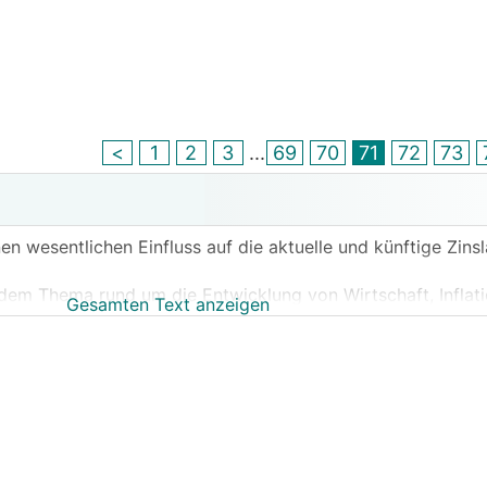
<
1
2
3
...
69
70
71
72
73
n wesentlichen Einfluss auf die aktuelle und künftige Zinsla
 dem Thema rund um die Entwicklung von Wirtschaft, Inflati
Gesamten Text anzeigen
uellen Wahl der geeigneten Verzinsungsart für das neue ode
ojekt.
ert – idealerweise weitestgehend im Sinne der Sache.