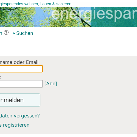
n
Suchen
name oder Email
t
[Abc]
nmelden
daten vergessen?
 registrieren