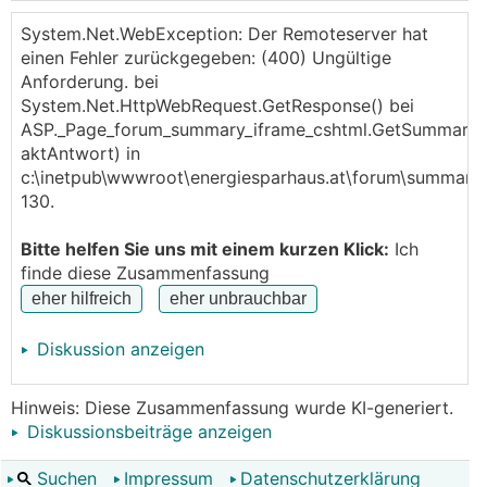
Dieser Thread beschäftigt sich mit dem Thema rund
um die Entwicklung von Wirtschaft, Inflation, Geld-
System.Net.WebException: Der Remoteserver hat
bzw. Kapitalmarktzinsen und der individuellen Wahl
einen Fehler zurückgegeben: (400) Ungültige
der geeigneten Verzinsungsart für das neue oder
Anforderung. bei
auch bestehende, eigene Finanzierungsprojekt.
System.Net.HttpWebRequest.GetResponse() bei
ASP._Page_forum_summary_iframe_cshtml.GetSummary(
Ein reger Austausch ist wünschenswert –
aktAntwort) in
idealerweise weitestgehend im Sinne der Sache.
c:\inetpub\wwwroot\energiesparhaus.at\forum\summary_i
130.
von
HAR80
,
sir0x
,
Muehl4tler
,
Aurelius
Bitte helfen Sie uns mit einem kurzen Klick:
Ich
finde diese Zusammenfassung
Diskussion anzeigen
Hinweis: Diese Zusammenfassung wurde KI-generiert.
Diskussionsbeiträge anzeigen
Suchen
Impressum
Datenschutzerklärung