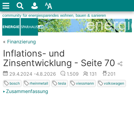
«
Finanzierung
Inflations- und
Zinsentwicklung - Seite 70
29.4.2024
-4.8.2026
1.509
131
201
bosch
rheinmetall
tesla
viessmann
volkswagen
Zusammenfassung