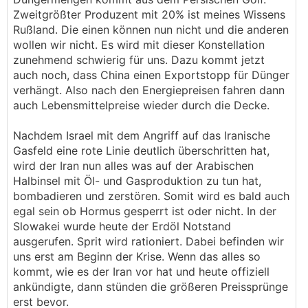
Langfristverträge von Staaten wie Italien jetzt
Zweitgrößter Produzent mit 20% ist meines Wissens
mal 3-5 Jahre wegen höherer Gewalt nicht mehr
Rußland. Die einen können nun nicht und die anderen
erfüllen werden. Italien produziert mit hohem
wollen wir nicht. Es wird mit dieser Konstellation
Gaseinsatz relativ viel das am Bau verwendet
zunehmend schwierig für uns. Dazu kommt jetzt
wird, wie Glas ... und ist eh nur unser wievielt
auch noch, dass China einen Exportstopp für Dünger
wichtigster Handelspartner? 2. oder 3. irgendwo
verhängt. Also nach den Energiepreisen fahren dann
da herum.
auch Lebensmittelpreise wieder durch die Decke.
17% vom Katari LNG Gas fallen für Jahre aus.
Nachdem Israel mit dem Angriff auf das Iranische
Und das nur solange nicht weitere Anlagen
Gasfeld eine rote Linie deutlich überschritten hat,
draufgehen. 17% = 12,8 Megatonnen LNG pro
wird der Iran nun alles was auf der Arabischen
Jahr = 180 TWh
Halbinsel mit Öl- und Gasproduktion zu tun hat,
bombadieren und zerstören. Somit wird es bald auch
UAE ist nach Treffern bei Gasproduktion 0 ...
egal sein ob Hormus gesperrt ist oder nicht. In der
Slowakei wurde heute der Erdöl Notstand
Aber viel heftiger als Gas und Öl sind die
ausgerufen. Sprit wird rationiert. Dabei befinden wir
"Neben"erscheinungen. Der meiste Schwefel und
uns erst am Beginn der Krise. Wenn das alles so
Harnstoff der in die Düngerproduktion geht
kommt, wie es der Iran vor hat und heute offiziell
kommt aus dieser Gegend. Asien ist gerade im
ankündigte, dann stünden die größeren Preissprünge
Anbau und braucht die Ausgangsstoffe. Asien hat
erst bevor.
mangels Lieferungen die meisten Fabriken in dem