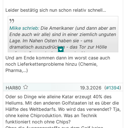
Bereich letzte Woche zugedreht. Kriegen sie die
Leider bestätig sich nun schon relativ schnell...
die nächsten Wochen nicht ... tja. Das kann man
in ein paar Wochen nicht mehr nachholen. Die
Landwirtschaft lässt sich nicht verschieben. Die
Miike schrieb:
Die Amerikaner (und dann aber am
Uhr tickt ... Harnstoff ... da gibts so was wie
Ende auch wir alle) sind in einer ziemlich unguten
adblue ohne dem die LKW still stehen (betrifft
Lage. Im Nahen Osten haben sie - ums
vor allem wieder Asien und Australien) ... Egal wo
dramatisch auszudrücken - das Tor zur Hölle
man gerade hinschaut, nur Gründe für steigende
.
.
aufgestoßen und wie sie aus der Nummer
Inflation.
Und am Ende kommen dann im worst case auch
rauskommen wird noch spannend. Khamenei 2.0
noch Lieferkettenprobleme hinzu (Chemie,
geht an den Start und wird wohl an den ein oder
Die Gedanken an stabile Inflationsdaten und
Pharma,...)
anderen Moment an die getöteten
zumindest stabile Preise können wir getrost mal
Familienmitglieder denken. Also ich sehe da
für eine Zeit begraben. Was für eine shit show.
keine Lösung für die Freigabe der Straße von
HAR80
19.3.2026
(
#1394
)
Hormus. Strategische Reserven sind eh nett, aber
Und zu guter Letzt stellen wir uns vor, die USA
Oder so Dinge wie alleine Katar erzeugt 40% des
im best case nur kurzfristige Symptombehebung.
bekommen einen Teil ihrer Lieferungen nicht und
Heliums. Mit den anderen Golfstaaten ist es über die
Die Ursache für die steigenden Ölpreise bleibt
reduzieren daher den Export von Gas und Öl.
Hälfte des Weltbedarfs. Wo wird das verwendet? Tja,
ungelöst. Wenn man sich damit beschäftigt,
Dann gute Nacht in Europa ...
ohne keine Chiproduktion. Was an Technik
welche militärischen Mittel (Mini-Ubote,
funktioniert noch ohne Chips?
Seemienen, kampftaugliche extrem wendige