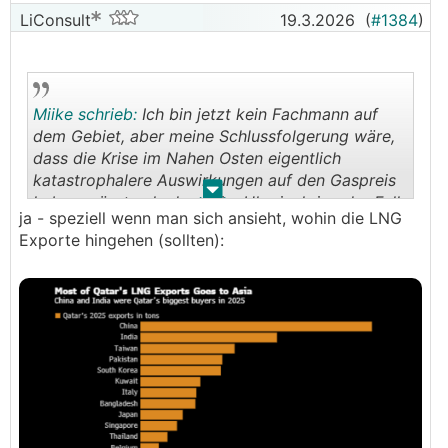
LiConsult
19.3.2026
(
#1384
)
Miike schrieb:
Ich bin jetzt kein Fachmann auf
dem Gebiet, aber meine Schlussfolgerung wäre,
dass die Krise im Nahen Osten eigentlich
katastrophalere Auswirkungen auf den Gaspreis
.
.
haben müsste als das beim Ukrainekrieg der Fall
ja - speziell wenn man sich ansieht, wohin die LNG
war.
Exporte hingehen (sollten):