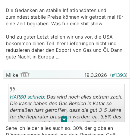
Die Gedanken an stabile Inflationsdaten und
zumindest stabile Preise können wir getrost mal für
eine Zeit begraben. Was für eine shit show.
Und zu guter Letzt stellen wir uns vor, die USA
bekommen einen Teil ihrer Lieferungen nicht und
reduzieren daher den Export von Gas und Öl. Dann
gute Nacht in Europa ...
Miike
19.3.2026
(
#1393
)
HAR80 schrieb:
Das wird noch alles extrem zach.
Die Iraner haben den Gas Bereich in Katar so
dermaßen hart getroffen, dass die gut 3-5 Jahre
für die Reparatur brauchen werden. ca. 3,5% des
.
.
weltweiten LNG fallen damit mal für 5 Jahre aus.
Sehe ich leider alles auch so. 30% der globalen
Katar hat bereits angekündigt, dass sie die
Düngermengen kommt aus dem Persischen Golf.