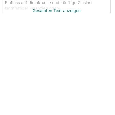
Einfluss auf die aktuelle und künftige Zinslast
langfristiger Finanzierungen.
Gesamten Text anzeigen
Dieser Thread beschäftigt sich mit dem Thema rund
um die Entwicklung von Wirtschaft, Inflation, Geld-
bzw. Kapitalmarktzinsen und der individuellen Wahl
der geeigneten Verzinsungsart für das neue oder
auch bestehende, eigene Finanzierungsprojekt.
Ein reger Austausch ist wünschenswert –
idealerweise weitestgehend im Sinne der Sache.