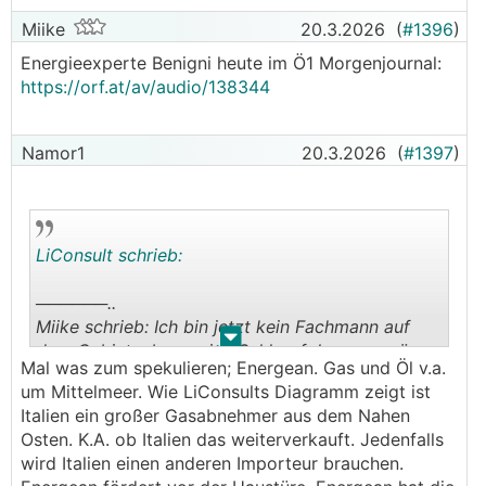
Miike
20.3.2026
(
#1396
)
Energieexperte Benigni heute im Ö1 Morgenjournal:
https://orf.at/av/audio/138344
Namor1
20.3.2026
(
#1397
)
LiConsult schrieb:
──────..
Miike schrieb: Ich bin jetzt kein Fachmann auf
.
.
dem Gebiet, aber meine Schlussfolgerung wäre,
Mal was zum spekulieren; Energean. Gas und Öl v.a.
dass die Krise im Nahen Osten eigentlich
um Mittelmeer. Wie LiConsults Diagramm zeigt ist
katastrophalere Auswirkungen auf den Gaspreis
Italien ein großer Gasabnehmer aus dem Nahen
haben müsste als das beim Ukrainekrieg der Fall
Osten. K.A. ob Italien das weiterverkauft. Jedenfalls
war.
wird Italien einen anderen Importeur brauchen.
───────────────