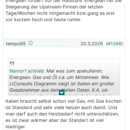
Energean fördert vor der Haustüre. Energean hat die
Steigerung der Upstream-Firmen der letzten
ja - speziell wenn man sich ansieht, wohin die
Tage/Wochen nicht mitgemacht bzw gung es erst
LNG Exporte hingehen (sollten):
vor kurzem hoch und heute runter.
tempo85
20.3.2026
(
#1398
)
Namor1 schrieb:
Mal was zum spekulieren;
Energean. Gas und Öl v.a. um Mittelmeer. Wie
LiConsults Diagramm zeigt ist Italien ein großer
Gasabnehmer aus dem Nahen Osten. K.A. ob
.
.
Italien das weiterverkauft. Jedenfalls wird Italien
Italien braucht selbst schon viel Gas, mit Gas kochen
einen anderen Importeur brauchen. Energean
ist Standard und sehr viele heizen auch damit. Und
fördert vor der Haustüre. Energean hat die
man darf auch den Heizbedarf nicht unterschätzen,
Steigerung der Upstream-Firmen der letzten
es ist zwar wärmer aber der Standart ist viel
Tage/Wochen nicht mitgemacht bzw gung es
niedriger.
erst vor kurzem hoch und heute runter.