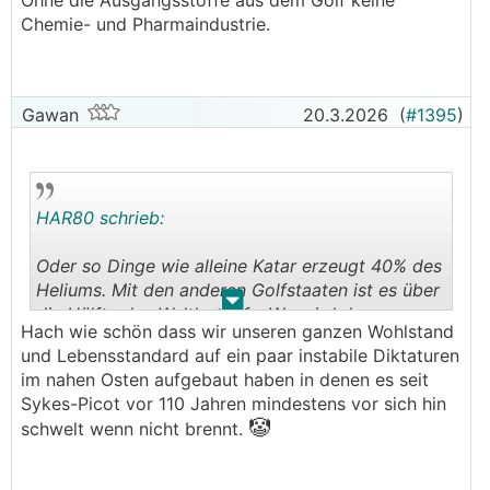
Ohne die Ausgangsstoffe aus dem Golf keine
Schnellboote, auf Containerschiffen versteckte
Chemie- und Pharmaindustrie.
Abschussrampen, Drohnen...) die Iraner
aufgebaut haben, wird einem schnell klar, dass
die Sperre so lange dauert wie die Iraner das
wollen. Die hatten nun 20 Jahre Zeit um sich
Gawan
20.3.2026
(
#1395
)
genau auf dieses Szenario vorzubereiten. Dann
läuft durch Hormus ja nicht nur Öl durch sondern
auch LNG oder knapp 1/3 der globalen
Düngermengen. Also in Summe ein schönes
HAR80 schrieb:
Pulverfass für Preissteigerungen, wenn man
bedenkt, welche Kette nur diese wenigen Punkte
Oder so Dinge wie alleine Katar erzeugt 40% des
in Bewegung setzten würde.
Heliums. Mit den anderen Golfstaaten ist es über
.
.
die Hälfte des Weltbedarfs. Wo wird das
Hach wie schön dass wir unseren ganzen Wohlstand
verwendet? Tja, ohne keine Chiproduktion. Was
und Lebensstandard auf ein paar instabile Diktaturen
an Technik funktioniert noch ohne Chips?
im nahen Osten aufgebaut haben in denen es seit
Ohne die Ausgangsstoffe aus dem Golf keine
Sykes-Picot vor 110 Jahren mindestens vor sich hin
Chemie- und Pharmaindustrie.
🤡
schwelt wenn nicht brennt.