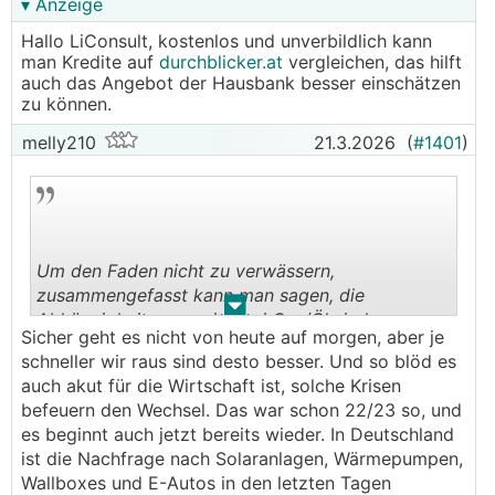
▾ Anzeige
Hallo LiConsult, kostenlos und unverbildlich kann
man Kredite auf
durchblicker.at
vergleichen, das hilft
auch das Angebot der Hausbank besser einschätzen
zu können.
melly210
21.3.2026
(
#1401
)
Um den Faden nicht zu verwässern,
zusammengefasst kann man sagen, die
.
.
Abhängigkeiten speziell bei Gas/Öl sind enorm
Sicher geht es nicht von heute auf morgen, aber je
und werden es auch die nächsten 10 Jahre +
schneller wir raus sind desto besser. Und so blöd es
bleiben.
auch akut für die Wirtschaft ist, solche Krisen
befeuern den Wechsel. Das war schon 22/23 so, und
es beginnt auch jetzt bereits wieder. In Deutschland
ist die Nachfrage nach Solaranlagen, Wärmepumpen,
Wallboxes und E-Autos in den letzten Tagen