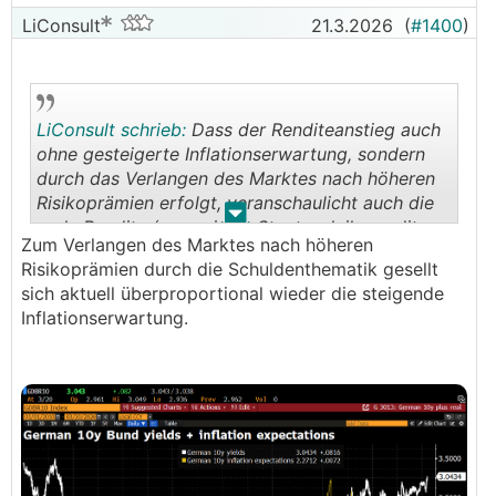
LiConsult
21.3.2026
(
#1400
)
LiConsult schrieb:
Dass der Renditeanstieg auch
ohne gesteigerte Inflationserwartung, sondern
durch das Verlangen des Marktes nach höheren
Risikoprämien erfolgt, veranschaulicht auch die
.
.
reale Rendite (= nominale Staatsanleiherendite
Zum Verlangen des Marktes nach höheren
minus erwartete Inflationsrate).
Risikoprämien durch die Schuldenthematik gesellt
sich aktuell überproportional wieder die steigende
Inflationserwartung.