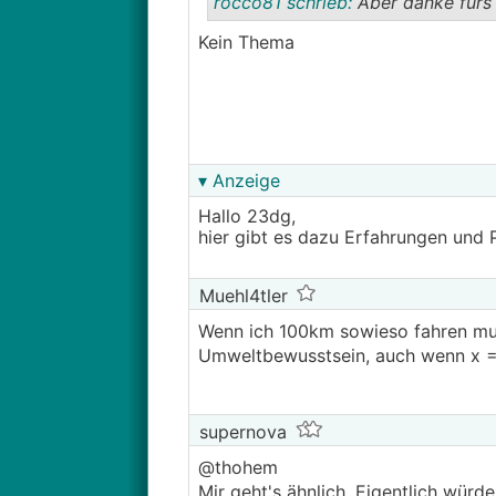
rocco81 schrieb:
Aber danke fürs 
Kein Thema
▾ Anzeige
Hallo 23dg,
hier gibt es dazu Erfahrungen und 
Muehl4tler
Wenn ich 100km sowieso fahren mus
Umweltbewusstsein, auch wenn x = 
supernova
@thohem
Mir geht's ähnlich. Eigentlich würd