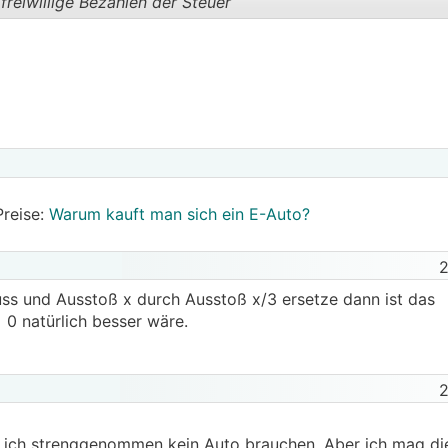
freiwillige Bezahlen der Steuer
.
.
Preise:
Warum kauft man sich ein E-Auto?
2
s und Ausstoß x durch Ausstoß x/3 ersetze dann ist das
0 natürlich besser wäre.
2
e ich strenggenommen kein Auto brauchen. Aber ich mag die 