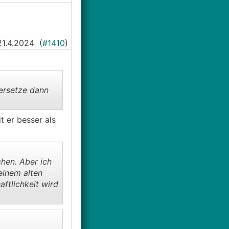
21.4.2024
(
#1410
)
ersetze dann
t er besser als
hen. Aber ich
einem alten
ftlichkeit wird