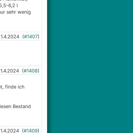
,5-6,2 l
nur sehr wenig
21.4.2024
(
#1407
)
1.4.2024
(
#1408
)
, finde ich
riesen Bestand
1.4.2024
(
#1409
)