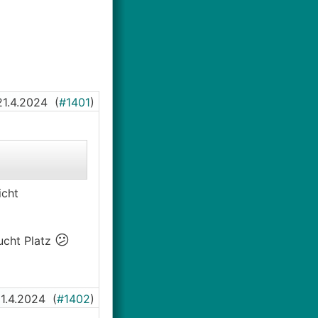
21.4.2024
(
#1401
)
icht
😕
ucht Platz
1.4.2024
(
#1402
)