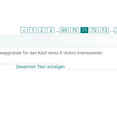
<
1
2
3
...
69
70
71
72
73
...
weggründe für den Kauf eines E-Autos interessieren.
sse vorsichtshalber installiert.
Gesamten Text anzeigen