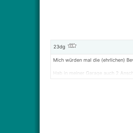
23dg
Mich würden mal die (ehrlichen) Be
Hab in meiner Garage auch 2 Anschlü