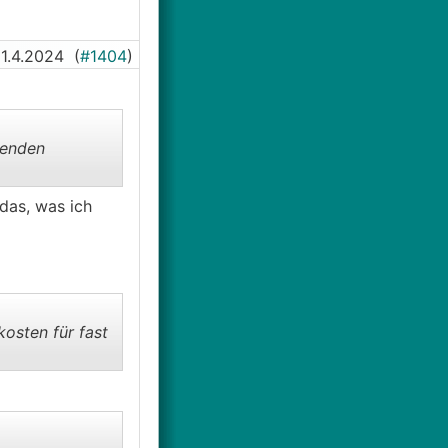
1.4.2024
(
#1404
)
genden
(das, was ich
kosten für fast