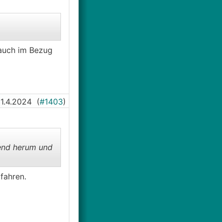
 auch im Bezug
1.4.2024
(
#1403
)
gend herum und
fahren.