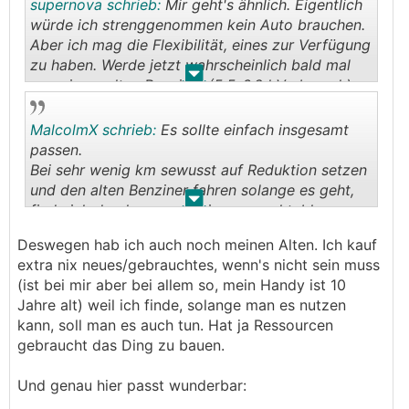
supernova schrieb:
Mir geht's ähnlich. Eigentlich
würde ich strenggenommen kein Auto brauchen.
Aber ich mag die Flexibilität, eines zur Verfügung
zu haben. Werde jetzt wahrscheinlich bald mal
.
.
von einem alten Benziner (5,5-6,2 l Verbrauch) zu
Elektro wechseln. Aber mit Umweltschutz oder
gar Wirtschaftlichkeit wird das nur sehr wenig
MalcolmX schrieb:
Es sollte einfach insgesamt
bzw. gar nix (bzgl. Wirtschaftlickeit) zu tun
passen.
😅
haben...
Bei sehr wenig km sewusst auf Reduktion setzen
und den alten Benziner fahren solange es geht,
.
.
finde ich durchaus auch einen respektablen
Ansatz
Deswegen hab ich auch noch meinen Alten. Ich kauf
extra nix neues/gebrauchtes, wenn's nicht sein muss
(ist bei mir aber bei allem so, mein Handy ist 10
Jahre alt) weil ich finde, solange man es nutzen
kann, soll man es auch tun. Hat ja Ressourcen
gebraucht das Ding zu bauen.
Und genau hier passt wunderbar: