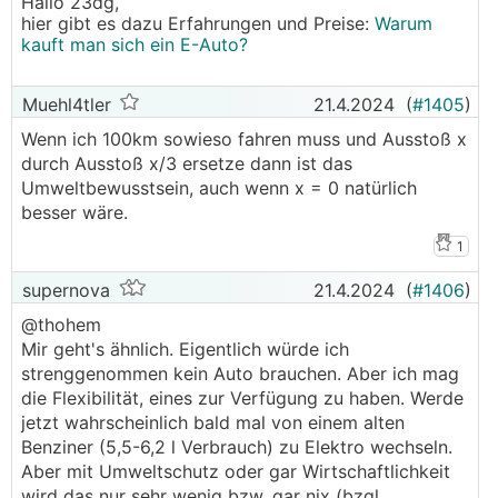
Hallo 23dg,
hier gibt es dazu Erfahrungen und Preise:
Warum
kauft man sich ein E-Auto?
Muehl4tler
21.4.2024
(
#1405
)
Wenn ich 100km sowieso fahren muss und Ausstoß x
durch Ausstoß x/3 ersetze dann ist das
Umweltbewusstsein, auch wenn x = 0 natürlich
besser wäre.
1
supernova
21.4.2024
(
#1406
)
@thohem
Mir geht's ähnlich. Eigentlich würde ich
strenggenommen kein Auto brauchen. Aber ich mag
die Flexibilität, eines zur Verfügung zu haben. Werde
jetzt wahrscheinlich bald mal von einem alten
Benziner (5,5-6,2 l Verbrauch) zu Elektro wechseln.
Aber mit Umweltschutz oder gar Wirtschaftlichkeit
wird das nur sehr wenig bzw. gar nix (bzgl.