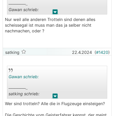
──────..
Gawan schrieb:
.
.
Nur weil alle anderen Trotteln sind denen alles
──────..
scheissegal ist muss man das ja selber nicht
satking schrieb:
nachmachen, oder ?
Wenn ihr paar manschgerl in kein Flugzeug mehr
einsteigt, ändert ihr genau garnix.
satking
22.4.2024
(
#1420
)
Die Passagierzahlen steigen wie verrückt.
───────────────
mit dem Argument kann ich auch meinen
Gawan schrieb:
Nachbarn erschlagen und mir seinen HD-
Fernseher holen, weil die Russen machens auch,
──────..
also warum soll ich dann nicht
satking schrieb:
───────────────
.
.
Wer sind trotteln? Alle die in Flugzeuge einsteigen?
──────..
massivst hinkender Vergleich
Gawan schrieb:
Die Geschichte vom Geisterfahrer kennst, der meint