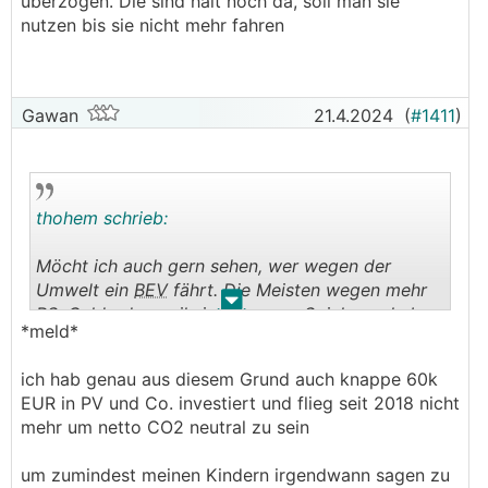
überzogen. Die sind halt noch da, soll man sie
nutzen bis sie nicht mehr fahren
Gawan
21.4.2024
(
#1411
)
thohem schrieb:
Möcht ich auch gern sehen, wer wegen der
Umwelt ein
BEV
fährt. Die Meisten wegen mehr
.
.
PS, Geld oder weil sie ein neues Spielzeug haben
*meld*
wollen
ich hab genau aus diesem Grund auch knappe 60k
EUR in PV und Co. investiert und flieg seit 2018 nicht
mehr um netto CO2 neutral zu sein
um zumindest meinen Kindern irgendwann sagen zu