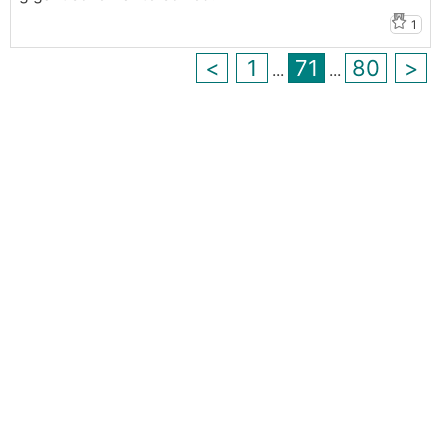
Nur weil alle anderen Trotteln sind denen alles
1
scheissegal ist muss man das ja selber nicht
nachmachen, oder ?
<
1
71
80
>
...
...