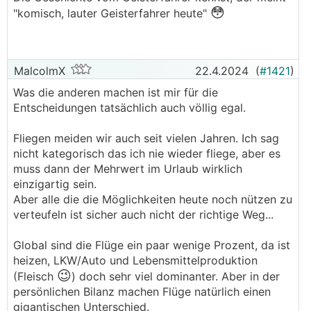
Das weisst aber eh selber.
😳
"komisch, lauter Geisterfahrer heute"
──────..
satking schrieb:
Wenn ihr paar manschgerl in kein Flugzeug mehr
MalcolmX
22.4.2024
(
#1421
)
einsteigt, ändert ihr genau garnix.
Was die anderen machen ist mir für die
Entscheidungen tatsächlich auch völlig egal.
Die Passagierzahlen steigen wie verrückt.
───────────────
Fliegen meiden wir auch seit vielen Jahren. Ich sag
nicht kategorisch das ich nie wieder fliege, aber es
mit dem Argument kann ich auch meinen
muss dann der Mehrwert im Urlaub wirklich
Nachbarn erschlagen und mir seinen HD-
einzigartig sein.
Fernseher holen, weil die Russen machens auch,
Aber alle die die Möglichkeiten heute noch nützen zu
also warum soll ich dann nicht
verteufeln ist sicher auch nicht der richtige Weg...
───────────────
Global sind die Flüge ein paar wenige Prozent, da ist
massivst hinkender Vergleich
heizen, LKW/Auto und Lebensmittelproduktion
😉
(Fleisch
Das weisst aber eh selber.
) doch sehr viel dominanter. Aber in der
persönlichen Bilanz machen Flüge natürlich einen
───────────────
gigantischen Unterschied.