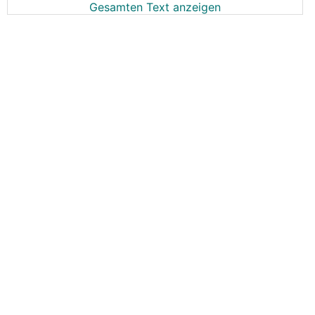
Gesamten Text anzeigen
Hab in meiner Garage auch 2 Anschlüsse
vorsichtshalber installiert.