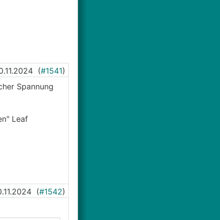
0.11.2024
(
#1541
)
eicher Spannung
en" Leaf
0.11.2024
(
#1542
)