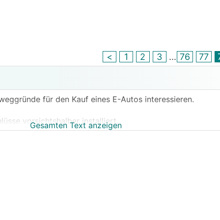
<
1
2
3
...
76
77
weggründe für den Kauf eines E-Autos interessieren.
sse vorsichtshalber installiert.
Gesamten Text anzeigen