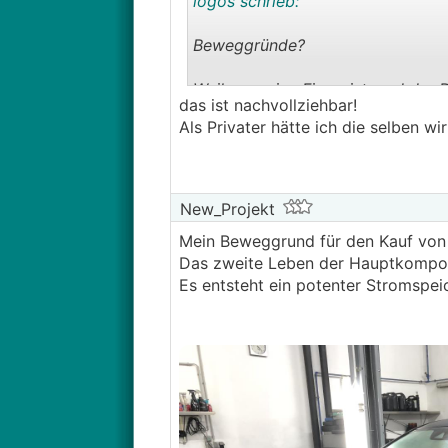
logos schrieb:
Beweggründe?
Weil man eine Firma ist, und der
das ist nachvollziehbar!
als geldwerter Vorteil versteuer
Als Privater hätte ich die selben wi
New_Projekt
Mein Beweggrund für den Kauf von
Das zweite Leben der Hauptkompon
Es entsteht ein potenter Stromspeic