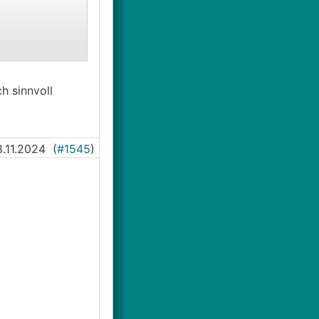
h sinnvoll
8.11.2024
(
#1545
)