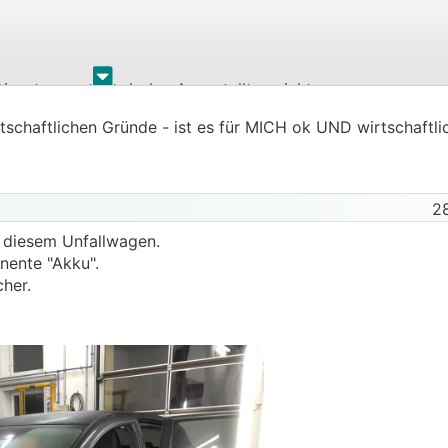
.
.
 Dienstwagen durch den Angestellten nicht
t werden muß, i.G. zu den Verbrennermotorfahrzeugen.
rtschaftlichen Gründe - ist es für MICH ok UND wirtschaftlic
2
 diesem Unfallwagen.
ente "Akku".
her.