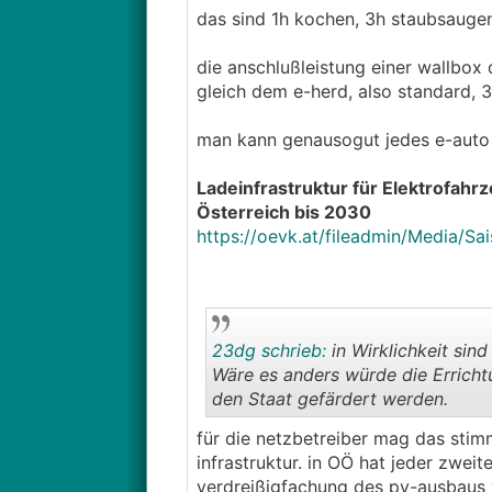
das sind 1h kochen, 3h staubsaugen,
die anschlußleistung einer wallbox d
gleich dem e-herd, also standard, 
man kann genausogut jedes e-auto b
Ladeinfrastruktur für Elektrofahr
Österreich bis 2030
https://oevk.at/fileadmin/Media/Sa
23dg schrieb:
in Wirklichkeit sin
Wäre es anders würde die Errich
den Staat gefärdert werden.
für die netzbetreiber mag das stimm
infrastruktur. in OÖ hat jeder zweit
verdreißigfachung des pv-ausbaus 