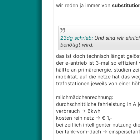
wir reden ja immer von
substitutio
23dg schrieb:
Und sind wir ehrlic
benötigt wird.
das ist doch technisch längst gelös
der e-antrieb ist 3-mal so effizien
hälfte an primärenergie. studien z
mobilität. auf die netze hat das we
trafostationen jeweils von einer hö
milchmädchenrechnung:
durchschnittliche fahrleistung in A
verbrauch -> 6kwh
kosten rein netz -> € 1,-
bei zeitlich intelligenter nutzung die 
bei tank-vom-dach -> einspeisetari