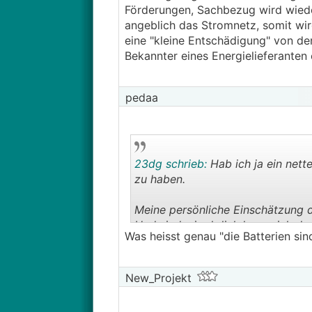
Förderungen, Sachbezug wird wieder
angeblich das Stromnetz, somit wir
eine "kleine Entschädigung" von de
Bekannter eines Energielieferanten e
pedaa
23dg schrieb:
Hab ich ja ein nett
zu haben.
Meine persönliche Einschätzung de
Und sind wir ehrlich kann sich da
Was heisst genau "die Batterien sind
befürchte dieser Trend befeuert 
Dem Staat/Land ist die alternativ
New_Projekt
unseren PV-Anlagen den Energieli
Betreibung einer PV-Anlage in g