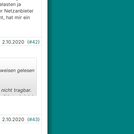
lasten ja
er Netzanbieter
, hat mir ein
2.10.2020
(
#42
)
tweisen gelesen
nicht tragbar.
ötigt wird. Ich
t in Ö).
d wir mit
2.10.2020
(
#43
)
ichtung bzw.
. Schaut man