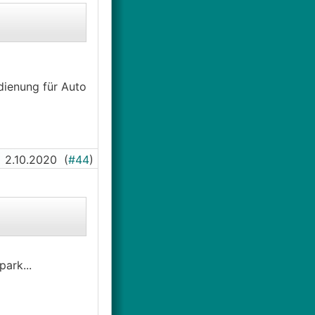
nbesitzer (5 kW
dern (Wegfall
lte belasten ja
der
dienung für Auto
nicht
2.10.2020
(
#44
)
park...