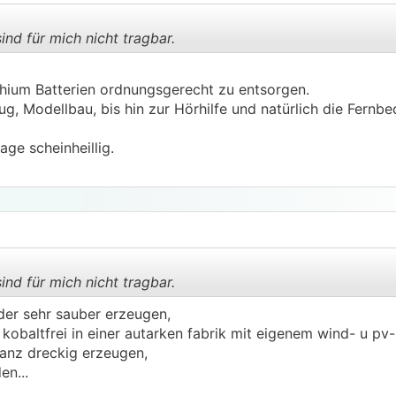
c. an - ist das ein Witz. Die Verträge zwischen PV-Anlage
d nach spätestens 2 Jahren nur mehr im Sinne der z.B. EVN.
ind für mich nicht tragbar.
ind, wird auch der Staat beginnen seinen Obolus einzufor
wieder eingeführt, etc.) Stromspitzen der einzelnen Hausha
thium Batterien ordnungsgerecht zu entsorgen.
ird beim Laden von den E-Autos zukünftig sicherlich auch 
.
.
g, Modellbau, bis hin zur Hörhilfe und natürlich die Fernbe
ädigung" von den bösen Haushalten einfordern (hab ich mir 
 eines Energielieferanten erzählt).
ge scheinheillig.
ind für mich nicht tragbar.
er sehr sauber erzeugen,
, kobaltfrei in einer autarken fabrik mit eigenem wind- u pv-
.
.
anz dreckig erzeugen,
en...