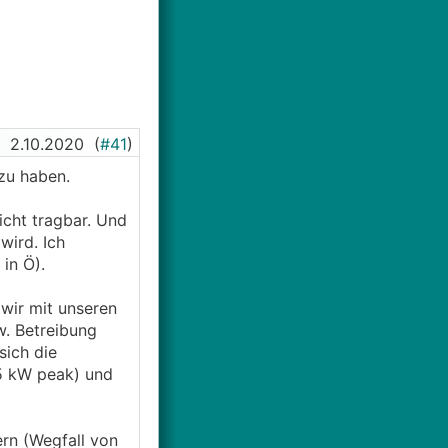
2.10.2020
(
#41
)
 zu haben.
icht tragbar. Und
wird. Ich
in Ö).
 wir mit unseren
w. Betreibung
sich die
(5 kW peak) und
rn (Wegfall von