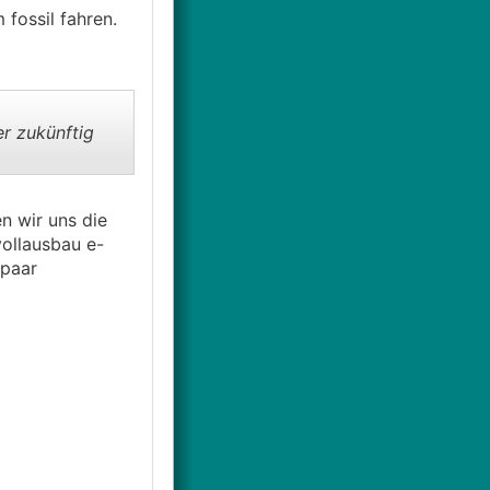
fossil fahren.
r zukünftig
n wir uns die
vollausbau e-
 paar