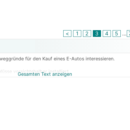
<
1
2
3
4
5
...
weggründe für den Kauf eines E-Autos interessieren.
sse vorsichtshalber installiert.
Gesamten Text anzeigen