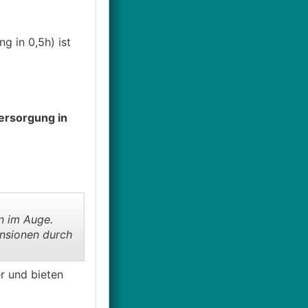
g in 0,5h) ist
ersorgung in
n im Auge.
ensionen durch
er und bieten