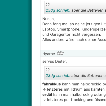
sich die Förderungen, Abgaben, et
peak) und Energielieferanten sin
23dg schrieb:
aber die Batterien s
Sobald genug E-Autos unterwegs s
Nun ja,....
von Förderungen, Sachbezug wird 
Dann fang mal an deine jetzigen Li
angeblich das Stromnetz, somit w
Labtop, Smartphone, Kinderspeilzeu
Netzanbieter eine "kleine Entsch
und Garagentor nicht vergessen.
ausgedacht, hat mir ein Bekannter
Alles andere wäre nach deiner Aussa
dyarne
servus Dieter,
23dg schrieb:
aber die Batterien s
fahrakkus
kann man halbdreckig od
-> letzteres mit lithium aus kärnten
erdöl
kann man halbdreckig oder g
-> letzteres per fracking und ölsand