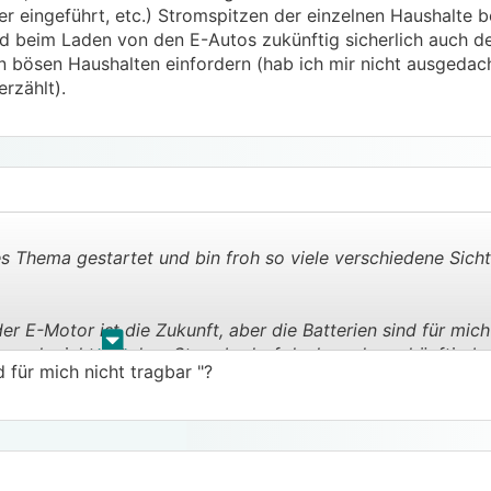
 eingeführt, etc.) Stromspitzen der einzelnen Haushalte be
d beim Laden von den E-Autos zukünftig sicherlich auch d
n bösen Haushalten einfordern (hab ich mir nicht ausgedacht
rzählt).
es Thema gestartet und bin froh so viele verschiedene Sich
r E-Motor ist die Zukunft, aber die Batterien sind für mich 
.
.
s auch nicht mit dem Strombedarf decken, der zukünftig ben
 für mich nicht tragbar "?
auch wieder die Errichtung von Atomkraftwerken (meine nich
e Stromgewinnung nur am Papier wichtig, in Wirklichkeit sin
eferanten ein Dorn im Auge. Wäre es anders würde die Err
anz anderen Dimensionen durch den Staat gefärdert werden