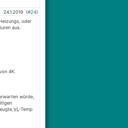
24.1.2019
(
#24
)
Heizungs, oder
turen aus.
von 4K.
 erwarten würde,
itigen
zeugte
VL
-Temp