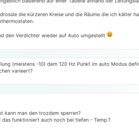
angeblich
basierend auf einer Tabelle anhand der Leitungslä
d drossle die kürzeren Kreise und die Räume die ich kälter 
mthermostaten.
d den Verdichter wieder auf Auto umgestellt
llung (meistens -10) dem 120 Hz Punkt im auto Modus defi
chen varieert?
ist kann man den trozdem sperren?
das funktioniert auch noch bei tiefen - Temp.?