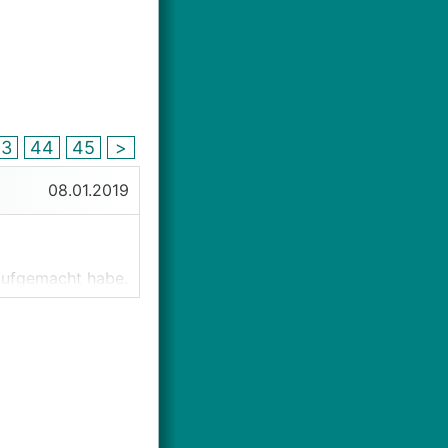
43
44
45
>
08.01.2019
 aufgemacht habe.
slesen
 nicht ändert.