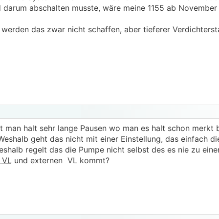
d darum abschalten musste, wäre meine 1155 ab November 
den das zwar nicht schaffen, aber tieferer Verdichtersta
at man halt sehr lange Pausen wo man es halt schon merkt 
eshalb geht das nicht mit einer Einstellung, das einfach d
halb regelt das die Pumpe nicht selbst des es nie zu eine
it ca.2 je Tag nur was mich verwundert das die
WP
die let
VL
und externen VL kommt?
bgestellt hat