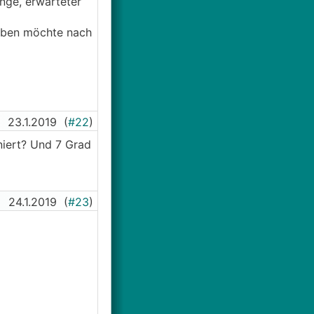
nge, erwarteter
haben möchte nach
23.1.2019
(
#22
)
niert? Und 7 Grad
24.1.2019
(
#23
)