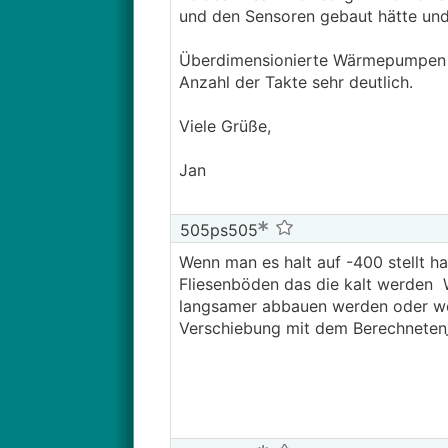
und den Sensoren gebaut hätte un
Überdimensionierte Wärmepumpen wer
Anzahl der Takte sehr deutlich.
Viele Grüße,
Jan
505ps505
Wenn man es halt auf -400 stellt h
Fliesenböden das die kalt werden W
langsamer abbauen werden oder wes
Starts müssten glaube ca. passen m
Verschiebung mit dem Berechneten
immer sofort nach dem
WW
laden a