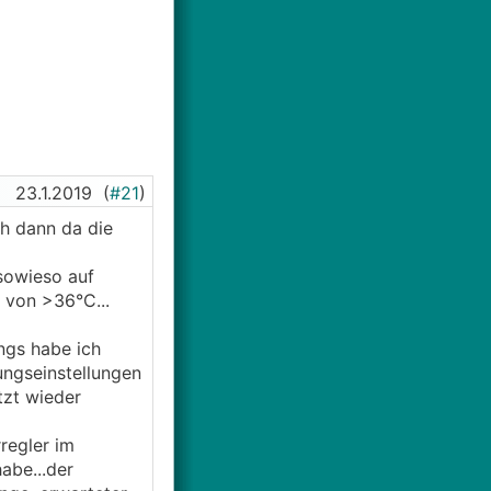
23.1.2019
(
#21
)
ch dann da die
sowieso auf
 von >36°C...
ngs habe ich
ungseinstellungen
tzt wieder
regler im
abe...der