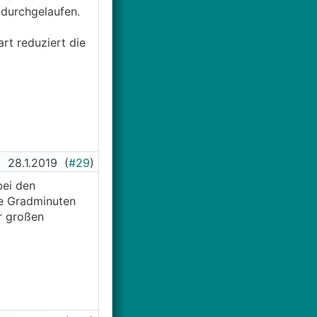
durchgelaufen.
rt reduziert die
28.1.2019
(
#29
)
bei den
ie Gradminuten
r großen
zten Tage fast