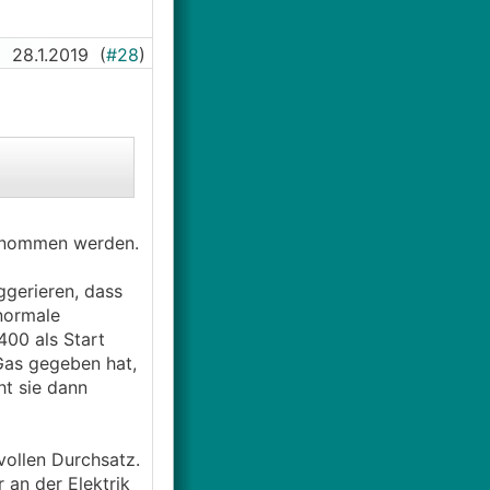
28.1.2019
(
#28
)
bernommen werden.
gerieren, dass
 normale
400 als Start
 Gas gegeben hat,
ht sie dann
vollen Durchsatz.
an der Elektrik