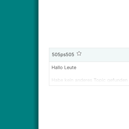
505ps505
Hallo Leute
Habe kein anderes Topic gefunden w
Nachdem ich jetzt auch den richti
Mir ist aufgefallen dass bei mir üb
Aus welchen Grund kann das sein?