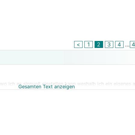
<
1
2
3
4
...
o ich es sinnvoll einstellen kann weshalb ich ein eigenes
Gesamten Text anzeigen
gen UPlink gekauft habe kann ich meine Diagramme auch au
er längere Zeit sich die Gradminuten und Verdichterfrequenz