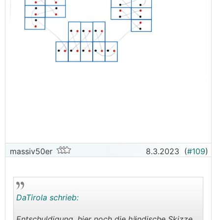
massiv50er
8.3.2023
(
#109
)
DaTirola schrieb:
Entschuldigung, hier noch die händische Skizze.