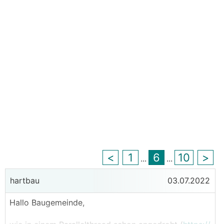
<
1
6
10
>
...
...
hartbau
03.07.2022
Hallo Baugemeinde,