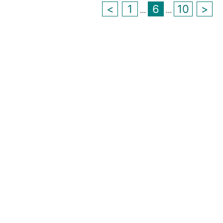
<
1
6
10
>
...
...