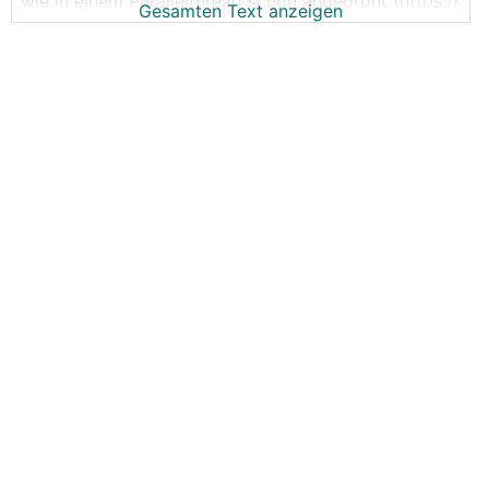
wie in einem Parallelthread schon angedroht (
https://
Gesamten Text anzeigen
www.energiesparhaus.at/forum-stringplanung-ohne-i
nduktionsschleife/67747
) möchte ich meinen Plan
zur Minimierung der Induktionsschleifen prüfen
lassen. Geplant ist eine Erweiterung der bestehenden
Anlage meiner Schwiegereltern. Beim Altbestand
(vor 11 Jahren) wurden alle Module einfach
miteinander verbunden. Da gibt es sogar Fotos wie
ich unten stehe und begeistert dabei zusehe.