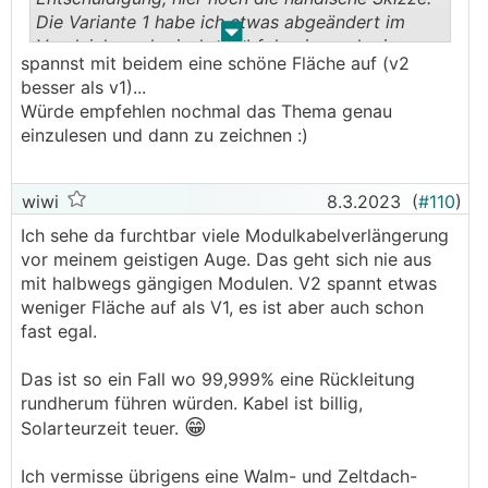
Die Variante 1 habe ich etwas abgeändert im
.
.
Vergleich zur logischen Abfolge im vorherigen
spannst mit beidem eine schöne Fläche auf (v2
Post.
besser als v1)...
Würde empfehlen nochmal das Thema genau
einzulesen und dann zu zeichnen :)
wiwi
8.3.2023
(
#110
)
Ich sehe da furchtbar viele Modulkabelverlängerung
vor meinem geistigen Auge. Das geht sich nie aus
mit halbwegs gängigen Modulen. V2 spannt etwas
weniger Fläche auf als V1, es ist aber auch schon
fast egal.
Das ist so ein Fall wo 99,999% eine Rückleitung
rundherum führen würden. Kabel ist billig,
😁
Solarteurzeit teuer.
Ich vermisse übrigens eine Walm- und Zeltdach-