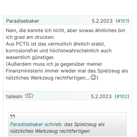
Durch meine eigene Recherche macht es natürlich
Paradisebaker
5.2.2023
(
#101
)
keinen Sinn sich zwei Antennen aufs Dach zu legen.
Die Module und der
WR
sind schon geliefert, aber es
Nein, die kannte ich nicht, aber sowas ähnliches bin
wurden die falschen Dachhaken bestellt und somit
ich grad am drucken.
steht die Anlage seit April in der Einfahrt. Im
Aus PCTG ist das vermutlich ähnlich stabil,
Nachhinein zum Glück. Bestückt werden 380W-Longi
korrosionsfrei und höchstwahrscheinlich auch
Module. Extra Kabelmaterial wurde nicht geliefert,
wesentlich günstiger.
deshalb vermute ich, dass die Module wieder einfach
(Außerdem muss ich ja gegenüber meiner
miteinander verbunden werden. Die Rückseite bietet
Finanzministerin immer wieder mal das Spielzeug als
es ja fast schon an
😉
nützliches Werkzeug rechtfertigen....
)
taliesin
5.2.2023
(
#102
)
Paradisebaker schrieb:
das Spielzeug als
nützliches Werkzeug rechtfertigen