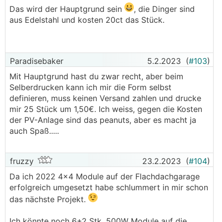
Das wird der Hauptgrund sein
, die Dinger sind
.
.
aus Edelstahl und kosten 20ct das Stück.
Paradisebaker
5.2.2023
(
#103
)
Mit Hauptgrund hast du zwar recht, aber beim
Selberdrucken kann ich mir die Form selbst
definieren, muss keinen Versand zahlen und drucke
Der
WR
ist ein Symo Gen24 8 und bietet die
mir 25 Stück um 1,50€. Ich weiss, gegen die Kosten
Möglichkeit zwei Strings mit 224-800V Spannung
der PV-Anlage sind das peanuts, aber es macht ja
anzuschließen. Der Planauschnitt von oben behält
auch Spaß.....
auch noch nicht alle 27 Module (warum ein Teil
ausgelassen wurde ist mir ein Rätsel) und eine
Überarbeitung wurde nicht nachgereicht. Windlast,
fruzzy
23.2.2023
(
#104
)
Schneelast und Statik hat ein echter Statiker
Da ich 2022 4x4 Module auf der Flachdachgarage
gerechnet, da das Haus einmal ein Bauernhof war bei
erfolgreich umgesetzt habe schlummert in mir schon
dem im Anschluss die Decke gedämmt und das Dach
das nächste Projekt.
neu eingedeckt worden ist. Der Dachstuhl konnte
weitgehend erhalten werden und wird auch nicht
Ich könnte noch 6+2 Stk. 500W Module auf die